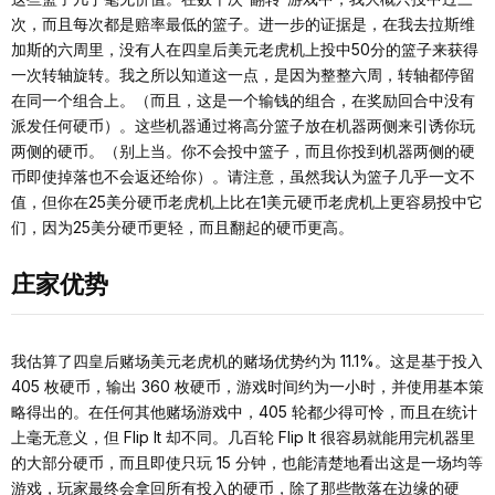
次，而且每次都是赔率最低的篮子。进一步的证据是，在我去拉斯维
加斯的六周里，没有人在四皇后美元老虎机上投中50分的篮子来获得
一次转轴旋转。我之所以知道这一点，是因为整整六周，转轴都停留
在同一个组合上。（而且，这是一个输钱的组合，在奖励回合中没有
派发任何硬币）。这些机器通过将高分篮子放在机器两侧来引诱你玩
两侧的硬币。（别上当。你不会投中篮子，而且你投到机器两侧的硬
币即使掉落也不会返还给你）。请注意，虽然我认为篮子几乎一文不
值，但你在25美分硬币老虎机上比在1美元硬币老虎机上更容易投中它
们，因为25美分硬币更轻，而且翻起的硬币更高。
庄家优势
我估算了四皇后赌场美元老虎机的赌场优势约为 11.1%。这是基于投入
405 枚硬币，输出 360 枚硬币，游戏时间约为一小时，并使用基本策
略得出的。在任何其他赌场游戏中，405 轮都少得可怜，而且在统计
上毫无意义，但 Flip It 却不同。几百轮 Flip It 很容易就能用完机器里
的大部分硬币，而且即使只玩 15 分钟，也能清楚地看出这是一场均等
游戏，玩家最终会拿回所有投入的硬币，除了那些散落在边缘的硬