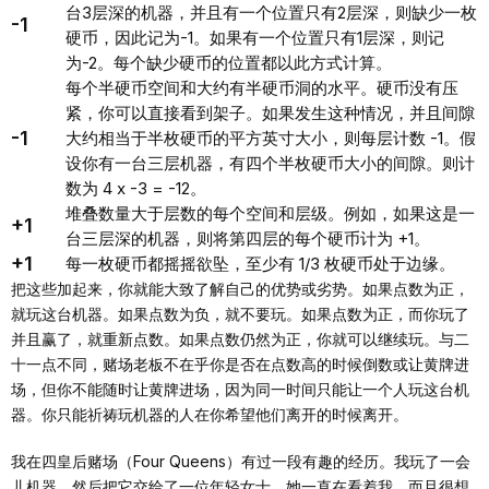
台3层深的机器，并且有一个位置只有2层深，则缺少一枚
-1
硬币，因此记为-1。如果有一个位置只有1层深，则记
为-2。每个缺少硬币的位置都以此方式计算。
每个半硬币空间和大约有半硬币洞的水平。硬币没有压
紧，你可以直接看到架子。如果发生这种情况，并且间隙
-1
大约相当于半枚硬币的平方英寸大小，则每层计数 -1。假
设你有一台三层机器，有四个半枚硬币大小的间隙。则计
数为 4 x -3 = -12。
堆叠数量大于层数的每个空间和层级。例如，如果这是一
+1
台三层深的机器，则将第四层的每个硬币计为 +1。
+1
每一枚硬币都摇摇欲坠，至少有 1/3 枚硬币处于边缘。
把这些加起来，你就能大致了解自己的优势或劣势。如果点数为正，
就玩这台机器。如果点数为负，就不要玩。如果点数为正，而你玩了
并且赢了，就重新点数。如果点数仍然为正，你就可以继续玩。与二
十一点不同，赌场老板不在乎你是否在点数高的时候倒数或让黄牌进
场，但你不能随时让黄牌进场，因为同一时间只能让一个人玩这台机
器。你只能祈祷玩机器的人在你希望他们离开的时候离开。
我在四皇后赌场（Four Queens）有过一段有趣的经历。我玩了一会
儿机器，然后把它交给了一位年轻女士，她一直在看着我，而且很想