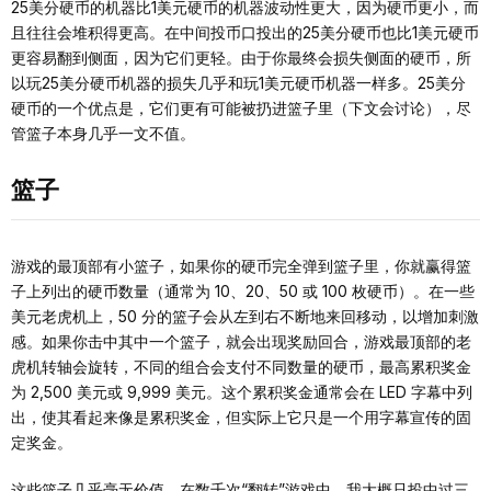
25美分硬币的机器比1美元硬币的机器波动性更大，因为硬币更小，而
且往往会堆积得更高。在中间投币口投出的25美分硬币也比1美元硬币
更容易翻到侧面，因为它们更轻。由于你最终会损失侧面的硬币，所
以玩25美分硬币机器的损失几乎和玩1美元硬币机器一样多。25美分
硬币的一个优点是，它们更有可能被扔进篮子里（下文会讨论），尽
管篮子本身几乎一文不值。
篮子
游戏的最顶部有小篮子，如果你的硬币完全弹到篮子里，你就赢得篮
子上列出的硬币数量（通常为 10、20、50 或 100 枚硬币）。在一些
美元老虎机上，50 分的篮子会从左到右不断地来回移动，以增加刺激
感。如果你击中其中一个篮子，就会出现奖励回合，游戏最顶部的老
虎机转轴会旋转，不同的组合会支付不同数量的硬币，最高累积奖金
为 2,500 美元或 9,999 美元。这个累积奖金通常会在 LED 字幕中列
出，使其看起来像是累积奖金，但实际上它只是一个用字幕宣传的固
定奖金。
这些篮子几乎毫无价值。在数千次“翻转”游戏中，我大概只投中过三