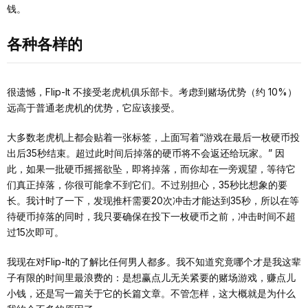
钱。
各种各样的
很遗憾，Flip-It 不接受老虎机俱乐部卡。考虑到赌场优势（约 10%）
远高于普通老虎机的优势，它应该接受。
大多数老虎机上都会贴着一张标签，上面写着“游戏在最后一枚硬币投
出后35秒结束。超过此时间后掉落的硬币将不会返还给玩家。” 因
此，如果一批硬币摇摇欲坠，即将掉落，而你却在一旁观望，等待它
们真正掉落，你很可能拿不到它们。不过别担心，35秒比想象的要
长。我计时了一下，发现推杆需要20次冲击才能达到35秒，所以在等
待硬币掉落的同时，我只要确保在投下一枚硬币之前，冲击时间不超
过15次即可。
我现在对Flip-It的了解比任何男人都多。我不知道究竟哪个才是我这辈
子有限的时间里最浪费的：是想赢点儿无关紧要的赌场游戏，赚点儿
小钱，还是写一篇关于它的长篇文章。不管怎样，这大概就是为什么