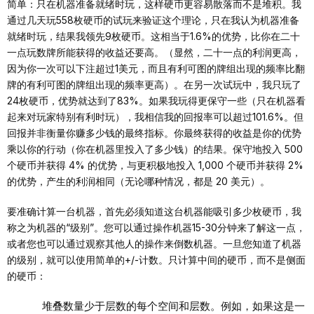
简单：只在机器准备就绪时玩，这样硬币更容易散落而不是堆积。我
通过几天玩558枚硬币的试玩来验证这个理论，只在我认为机器准备
就绪时玩，结果我领先9枚硬币。这相当于1.6%的优势，比你在二十
一点玩数牌所能获得的收益还要高。（显然，二十一点的利润更高，
因为你一次可以下注超过1美元，而且有利可图的牌组出现的频率比翻
牌的有利可图的牌组出现的频率更高）。在另一次试玩中，我只玩了
24枚硬币，优势就达到了83%。如果我玩得更保守一些（只在机器看
起来对玩家特别有利时玩），我相信我的回报率可以超过101.6%。但
回报并非衡量你赚多少钱的最终指标。你最终获得的收益是你的优势
乘以你的行动（你在机器里投入了多少钱）的结果。保守地投入 500
个硬币并获得 4% 的优势，与更积极地投入 1,000 个硬币并获得 2%
的优势，产生的利润相同（无论哪种情况，都是 20 美元）。
要准确计算一台机器，首先必须知道这台机器能吸引多少枚硬币，我
称之为机器的“级别”。您可以通过操作机器15-30分钟来了解这一点，
或者您也可以通过观察其他人的操作来倒数机器。一旦您知道了机器
的级别，就可以使用简单的+/-计数。只计算中间的硬币，而不是侧面
的硬币：
堆叠数量少于层数的每个空间和层数。例如，如果这是一