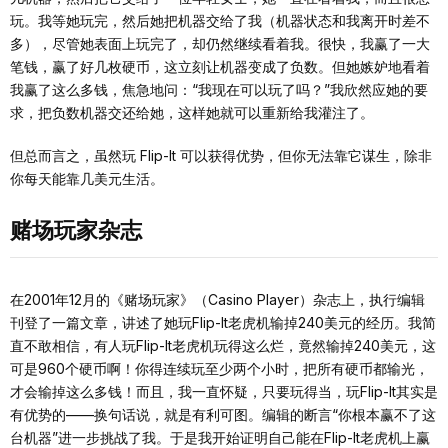
玩。我等她玩完，然后她把机器交给了我（机器状态和我离开时差不
多），尽管她表面上玩完了，却仍然继续看着我。很快，我赢了一大
笔钱，赢了好几枚硬币，这立刻让机器变成了负数。但她嫉妒地看着
我赢了这么多钱，焦急地问：“我现在可以玩了吗？”我欣然应她的要
求，把负数机器交还给她，这样她就可以重新给我灌注了。
但总而言之，虽然玩 Flip-It 可以获得优势，但你无法靠它谋生，除非
你每天能靠几美元生活。
赌场玩家杂志
在2001年12月的《赌场玩家》（Casino Player）杂志上，执行编辑
刊登了一篇文章，讲述了她玩Flip-It老虎机输掉240美元的经历。我简
直不敢相信，有人玩Flip-It老虎机玩得这么烂，竟然输掉240美元，这
可是960个硬币啊！你得连续玩至少两个小时，把所有硬币都输光，
才会输掉这么多钱！而且，我一直怀疑，只要玩得当，玩Flip-It其实是
有优势的——换句话说，就是有利可图。编辑的断言“你根本赢不了这
台机器”进一步挑战了我。于是我开始证明自己能在Flip-It老虎机上赢