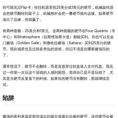
你可能见过Flip-It：你往机器里投25美分或1美元的硬币，机械旋转器
会把硬币翻转到架子上，机械推杆会把一叠硬币推向边缘。如果硬币
溢出了边缘，你就赢了。
有两种面额：25美分和1美元。这两种面额的硬币在Four Queens（市
中心）和Stratosphere（拉斯维加斯大道）都能买到。你也可以在金
门赌场（Golden Gate）和撒哈拉赌场（Sahara）买到25美分的硬
币。我在城里也见过很多类似的游戏，但记不清是在哪家赌场玩的
了。
通常情况下，硬币不会翻转，而是直接穿过转盘落入支付托盘。我见
过一些第一次玩这个游戏的人感到困惑，觉得自己是不是玩错了，尤
其是当硬币反复落下的时候。如果你的硬币没有翻转，那就继续尝
试。
陷阱
赌场的盈利来源是那些溢出到最左或最右边缘的硬币，这些硬币会被