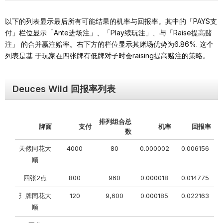
以下的列表显⽰最后所有可能结果的机率与回报率。其中的「PAYS⽀
付」栏位显⽰「Ante进场注」、「Play续玩注」、与「Raise提⾼赌
注」 的合并赢注赔率。右下⽅的栏位显⽰其赌场优势为6.86%. 这个
列表是基 于玩家在四张牌有低牌对⼦时会raising提⾼赌注的策略。
Deuces Wild 回报率列表
排列组合总
牌⾯
⽀付
机率
回报率
数
天然同花⼤
4000
80
0.000002
0.006156
顺
四张2点
800
960
0.000018
0.014775
⺩牌同花⼤
120
9,600
0.000185
0.022163
顺