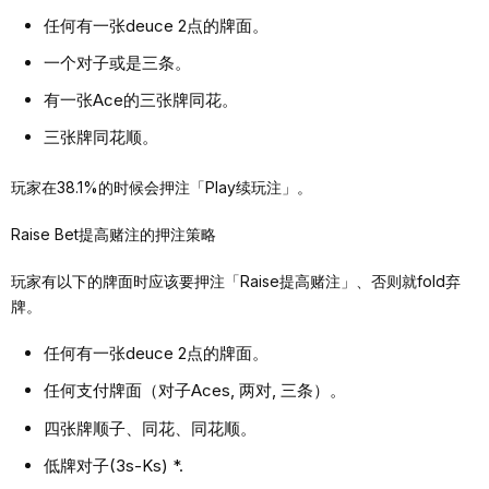
任何有⼀张deuce 2点的牌⾯。
⼀个对⼦或是三条。
有⼀张Ace的三张牌同花。
三张牌同花顺。
玩家在38.1%的时候会押注「Play续玩注」。
Raise Bet提⾼赌注的押注策略
玩家有以下的牌⾯时应该要押注「Raise提⾼赌注」、否则就fold弃
牌。
任何有⼀张deuce 2点的牌⾯。
任何⽀付牌⾯（对⼦Aces, 两对, 三条）。
四张牌顺⼦、同花、同花顺。
低牌对⼦(3s-Ks) *.