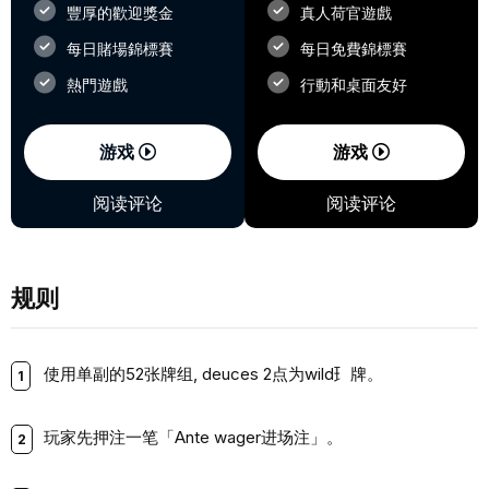
豐厚的歡迎獎金
真人荷官遊戲
每日賭場錦標賽
每日免費錦標賽
熱門遊戲
行動和桌面友好
游戏
游戏
阅读评论
阅读评论
规则
使⽤单副的52张牌组, deuces 2点为wild⺩牌。
玩家先押注⼀笔「Ante wager进场注」。