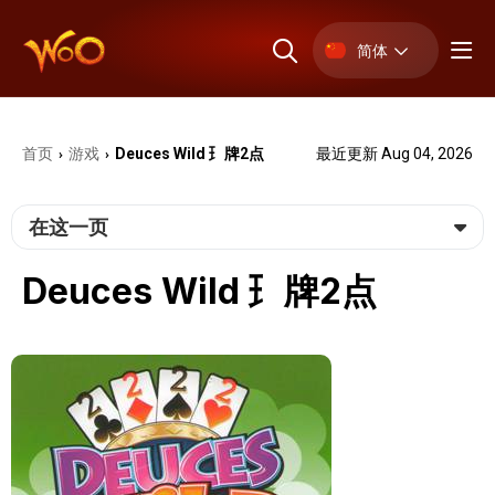
简体
首页
游戏
Deuces Wild ⺩牌2点
最近更新 Aug 04, 2026
›
›
在这一页
Deuces Wild ⺩牌2点