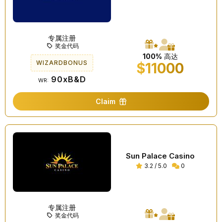
专属注册
奖金代码
100%
高达
WIZARDBONUS
$11000
90xB&D
WR:
Claim
Sun Palace Casino
3.2 / 5.0
0
专属注册
奖金代码