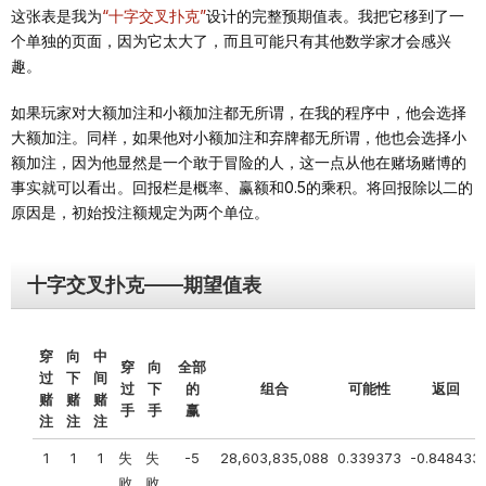
这张表是我为
“十字交叉扑克”
设计的完整预期值表。我把它移到了一
个单独的页面，因为它太大了，而且可能只有其他数学家才会感兴
趣。
如果玩家对大额加注和小额加注都无所谓，在我的程序中，他会选择
大额加注。同样，如果他对小额加注和弃牌都无所谓，他也会选择小
额加注，因为他显然是一个敢于冒险的人，这一点从他在赌场赌博的
事实就可以看出。回报栏是概率、赢额和0.5的乘积。将回报除以二的
原因是，初始投注额规定为两个单位。
十字交叉扑克——期望值表
穿
向
中
穿
向
全部
过
下
间
过
下
的
组合
可能性
返回
赌
赌
赌
手
手
赢
注
注
注
1
1
1
失
失
-5
28,603,835,088
0.339373
-0.848433
败
败