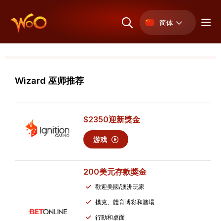
简体
Wizard 巫师推荐
$2350
迎新獎金
游戏
200美元
存款獎金
歡迎美國/澳洲玩家
撲克、體育博彩和賭場
行動和桌面