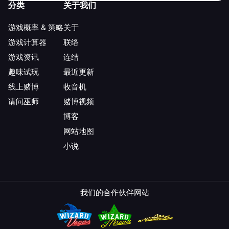
分类
关于我们
游戏概率 & 策略
关于
游戏计算器
联络
游戏资讯
连结
趣味试玩
最近更新
线上赌博
收音机
请问巫师
赌博视频
博客
网站地图
小说
我们的合作伙伴网站