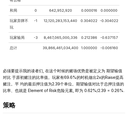
和局
0
642,952,920
0.000016
0.000000
玩家弃牌不
-1
12,120,283,153,440
0.304022
-0.304022
玩
玩家输局
-3
8,467,065,000,336
0.212386
-0.637157
总计
39,866,461,034,400
1.000000
-0.006160
必须要提⽰我的读者们, 在这个时候的赌场优势是被定义为 期望输值
对⽐ 于原初赌注的⽐率值。玩家有69.6%的时机做出2x的Raise提⾼
赌注。平 均的最后押注值为2.39个单位。期望输值对⽐于总押注值的
⽐率、也就是 Element of Risk危险元素, 即为 0.62%/2.39 = 0.26%.
策略