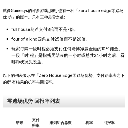
就像Gamesys的许多游戏那般, 也有⼀种「zero house edge零赌场
优 势」的版本。只有三种差异之处:
full house葫芦⽀付8倍⽽不是7倍。
four of a kind四条⽀付25倍⽽不是20倍。
玩家每隔⼀段时程必须⽀付任何赌博净赢⾦额的10%佣⾦。
⼀段「时 程」是指赌局结束的⼀⼩时或总共24⼩时之后、看
哪种状况先发⽣。
以下的列表显⽰在「Zero House Edge零赌场优势」⽀付赔率表之下
的所 有结果的机率与回报率。
零赌场优势 回报率列表
⽀付
结果
排列组合总数
机率
回报率
赔率