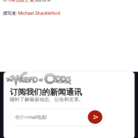
撰写者:
Michael Shackleford
订阅我们的新闻通讯
数学上正确的策略和信息，适用于二十一点、掷骰子、轮盘赌等
随时了解最新动态、公告和文章。
数百种可玩的赌场游戏。