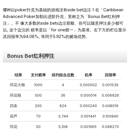
哪种以poker扑克为基础的游戏没有side bet边注？在「Caribbean
Advanced Poker加勒⽐进阶扑克」⾥称之为「Bonus Bet红利押
注」。不 像⼤多数的side bets边注那般、你可以随意押注多少都可
以, 这个边注的 赔率是以「for one赔⼀」为基准。右下⽅的栏位显⽰
其回报率为94.08%, 等同于5.92%的赌场优势。
Bonus Bet红利押注
结果
⽀付赔率
排列组合总数
机率
回报率
同花⼤顺
1000
4
0.000002
0.001539
同花顺
500
36
0.000014
0.006926
四条
200
624
0.000240
0.048019
葫芦
70
3,744
0.001441
0.100840
同花
50
5,108
0.001965
0.098270