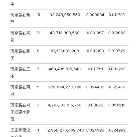
条
玩家赢在葫
15
33,248,950,560
0.000834
0.012510
芦
玩家赢在同
11
43,713,980,560
0.001097
0.012062
花
玩家赢在顺
9
87,611,032,200
0.002198
0.019779
⼦
玩家赢在三
7
468,485,816,640
0.011751
0.082260
条
玩家赢在两
5
976,024,278,720
0.024482
0.122412
对
玩家赢在对
3
4,707,103,215,756
0.118072
0.354215
⼦或更⼩牌
⾯
庄家牌⾯没
1
12,956,270,402,748
0.324992
0.324992
有合格