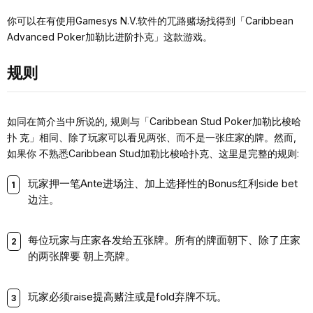
你可以在有使⽤Gamesys N.V.软件的⺴路赌场找得到「Caribbean
Advanced Poker加勒⽐进阶扑克」这款游戏。
规则
如同在简介当中所说的, 规则与「Caribbean Stud Poker加勒⽐梭哈
扑 克」相同、除了玩家可以看⻅两张、⽽不是⼀张庄家的牌。然⽽,
如果你 不熟悉Caribbean Stud加勒⽐梭哈扑克、这⾥是完整的规则:
玩家押⼀笔Ante进场注、加上选择性的Bonus红利side bet
边注。
每位玩家与庄家各发给五张牌。所有的牌⾯朝下、除了庄家
的两张牌要 朝上亮牌。
玩家必须raise提⾼赌注或是fold弃牌不玩。