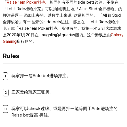
「
Raise 'em Poker扑克
」相同但有不同的side bets边注。不像在
「Let it Ride梭哈扑克」可以抽回押注, 在「All in Stud 全押梭哈」的
押注是逐⼀ 添加上去的。以数学上来说, 这是相同的。 「All in Stud
全押梭哈」有⼀ 些新的side bets边注、那是在「Let it Ride梭哈扑
克」或「Raise 'em Poker扑克」所没有的。我第⼀次⻅到这款游戏
是2020年1⽉20⽇在 Laughlin的Aquarius赌场。这个游戏是由
Galaxy
Gaming
所⾏销的。
Rules
玩家押⼀笔Ante bet进场押注。
庄家发给玩家三张牌。
玩家可以check过牌、或是再押⼀笔等同于Ante进场注的
Raise bet提⾼ 押注。