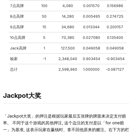
7点⾼牌
100
4,080
0.001570
0.156986
8点⾼牌
50
14,280
0.005495
0.274725
9点⾼牌
15
34,680
0.013344
0.200157
10点⾼牌
5
70,380
0.027080
0.135400
Jack⾼牌
1
127,500
0.049058
0.049058
输家
-1
2,348,040
0.903454
-0.903454
总计
2,598,960
1.000000
-0.087127
Jackpot⼤奖
「Jackpot⼤奖」的押注是根据玩家最后五张牌的牌⾯来决定⽀付赔
率。 不同于这个游戏的其他押注, 这个边注的⽀付是以「for one赔
⼀」为基准, 这表⽰玩家在赢钱时、拿不回他原来的赌注。右下⽅的栏