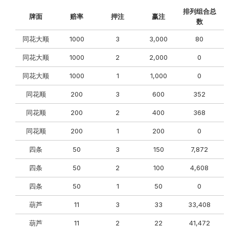
排列组合总
牌⾯
赔率
押注
赢注
数
同花⼤顺
1000
3
3,000
80
0
同花⼤顺
1000
2
2,000
0
0
同花⼤顺
1000
1
1,000
0
0
同花顺
200
3
600
352
0
同花顺
200
2
400
368
0
同花顺
200
1
200
0
0
四条
50
3
150
7,872
四条
50
2
100
4,608
0
四条
50
1
50
0
0
葫芦
11
3
33
33,408
0
葫芦
11
2
22
41,472
0