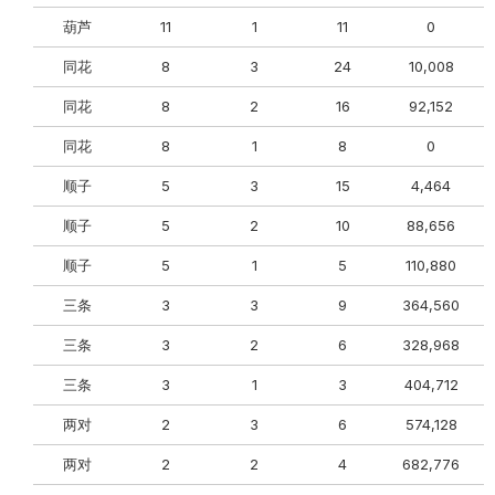
葫芦
11
1
11
0
0
同花
8
3
24
10,008
同花
8
2
16
92,152
同花
8
1
8
0
0
顺⼦
5
3
15
4,464
0
顺⼦
5
2
10
88,656
顺⼦
5
1
5
110,880
三条
3
3
9
364,560
三条
3
2
6
328,968
0
三条
3
1
3
404,712
0
两对
2
3
6
574,128
两对
2
2
4
682,776