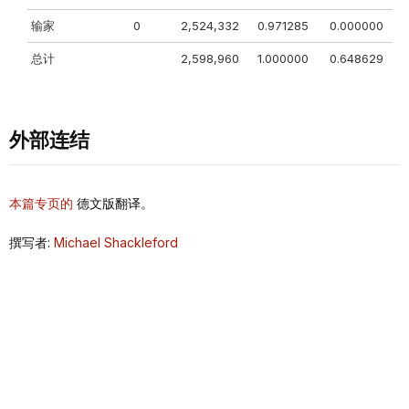
输家
0
2,524,332
0.971285
0.000000
总计
2,598,960
1.000000
0.648629
外部连结
本篇专⻚的
德⽂版翻译。
撰写者:
Michael Shackleford