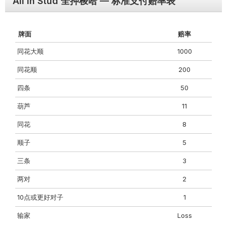
All in Stud 全押梭哈 — 标准⽀付赔率表
牌⾯
赔率
同花⼤顺
1000
同花顺
200
四条
50
葫芦
11
同花
8
顺⼦
5
三条
3
两对
2
10点或更好对⼦
1
输家
Loss