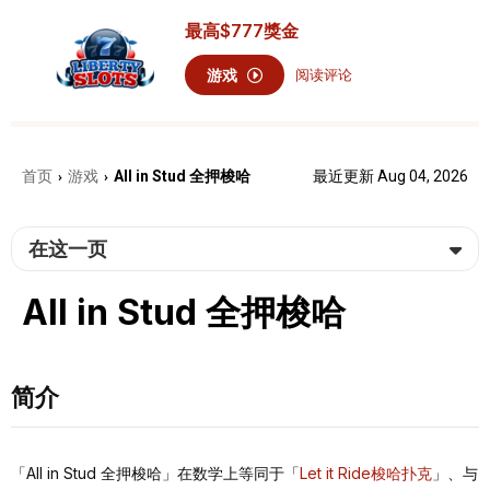
最高
$777
獎金
游戏
阅读评论
首页
游戏
All in Stud 全押梭哈
最近更新 Aug 04, 2026
›
›
在这一页
All in Stud 全押梭哈
简介
「All in Stud 全押梭哈」在数学上等同于「
Let it Ride梭哈扑克
」、与