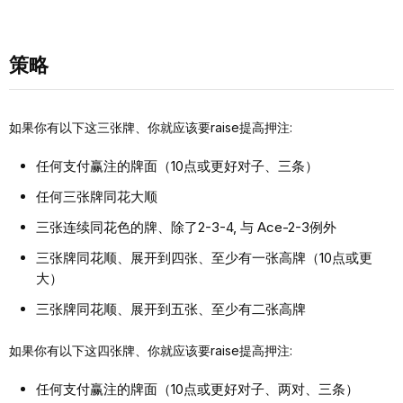
策略
如果你有以下这三张牌、你就应该要raise提⾼押注:
任何⽀付赢注的牌⾯（10点或更好对⼦、三条）
任何三张牌同花⼤顺
三张连续同花⾊的牌、除了2-3-4, 与 Ace-2-3例外
三张牌同花顺、展开到四张、⾄少有⼀张⾼牌（10点或更
⼤）
三张牌同花顺、展开到五张、⾄少有⼆张⾼牌
如果你有以下这四张牌、你就应该要raise提⾼押注:
任何⽀付赢注的牌⾯（10点或更好对⼦、两对、三条）