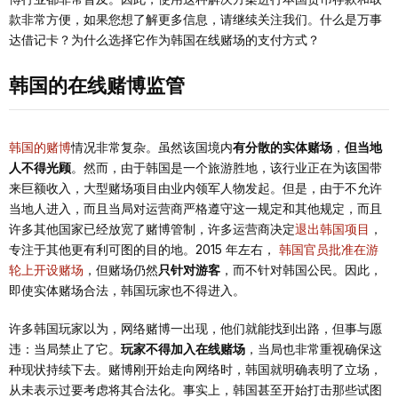
款非常方便，如果您想了解更多信息，请继续关注我们。什么是万事
达借记卡？为什么选择它作为韩国在线赌场的支付方式？
韩国的在线赌博监管
韩国的赌博
情况非常复杂。虽然该国境内
有分散的实体赌场
，
但当地
人不得光顾
。然而，由于韩国是一个旅游胜地，该行业正在为该国带
来巨额收入，大型赌场项目由业内领军人物发起。但是，由于不允许
当地人进入，而且当局对运营商严格遵守这一规定和其他规定，而且
许多其他国家已经放宽了赌博管制，许多运营商决定
退出韩国项目
，
专注于其他更有利可图的目的地。2015 年左右，
韩国官员批准在游
轮上开设赌场
，但赌场仍然
只针对游客
，而不针对韩国公民。因此，
即使实体赌场合法，韩国玩家也不得进入。
许多韩国玩家以为，网络赌博一出现，他们就能找到出路，但事与愿
违：当局禁止了它。
玩家不得加入在线赌场
，当局也非常重视确保这
种现状持续下去。赌博刚开始走向网络时，韩国就明确表明了立场，
从未表示过要考虑将其合法化。事实上，韩国甚至开始打击那些试图