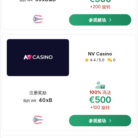
我的 WR:
+200 旋转
参观赌场
NV Casino
4.4 / 5.0
0
100%
高达
注册奖励
€500
40xB
我的 WR:
+100 旋转
参观赌场