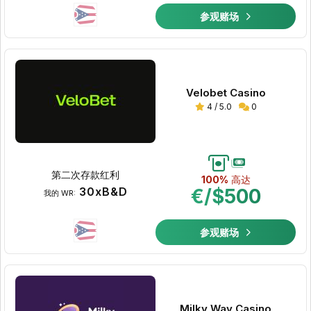
参观赌场
Velobet Casino
4 / 5.0
0
第二次存款红利
100%
高达
30xB&D
€/$500
我的 WR:
参观赌场
Milky Way Casino