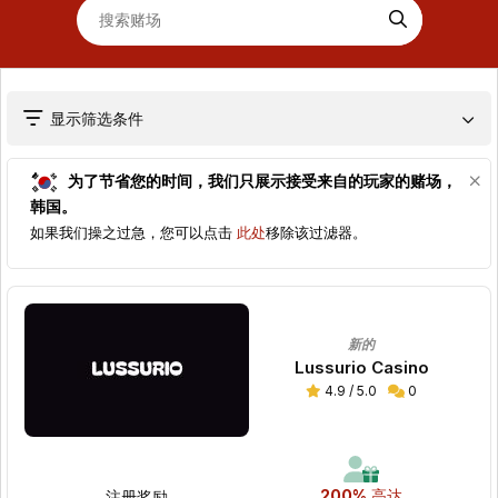
显示筛选条件
为了节省您的时间，我们只展示接受来自的玩家的赌场，
韩国
。
如果我们操之过急，您可以点击
此处
移除该过滤器。
新的
Lussurio Casino
4.9 / 5.0
0
200%
高达
注册奖励