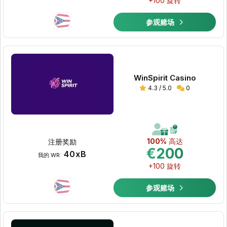
+100 旋转
参观赌场
WinSpirit Casino
4.3 / 5.0
0
100%
高达
注册奖励
€200
40xB
我的 WR:
+100 旋转
参观赌场