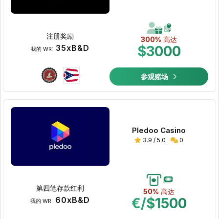
注册奖励
300%
高达
35xB&D
$3000
我的 WR:
参观赌场
Pledoo Casino
3.9 / 5.0
0
第四笔存款红利
50%
高达
60xB&D
€/$1500
我的 WR: