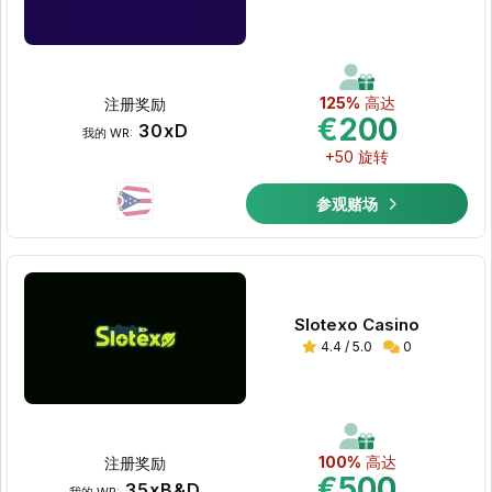
125%
高达
注册奖励
€200
30xD
我的 WR:
+50 旋转
参观赌场
Slotexo Casino
4.4 / 5.0
0
100%
高达
注册奖励
€500
35xB&D