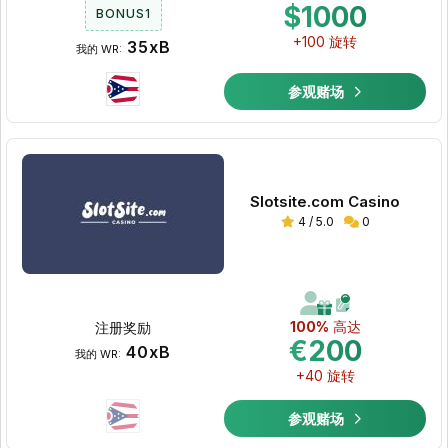
$1000
BONUS1
+100 旋转
35xB
我的 WR:
参观赌场
Slotsite.com Casino
4 / 5.0
0
100%
高达
注册奖励
€200
40xB
我的 WR:
+40 旋转
参观赌场