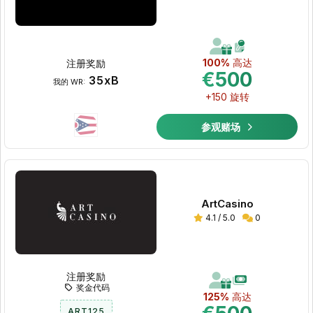
100%
高达
注册奖励
€500
35xB
我的 WR:
+150 旋转
参观赌场
ArtCasino
4.1 / 5.0
0
注册奖励
奖金代码
125%
高达
ART125