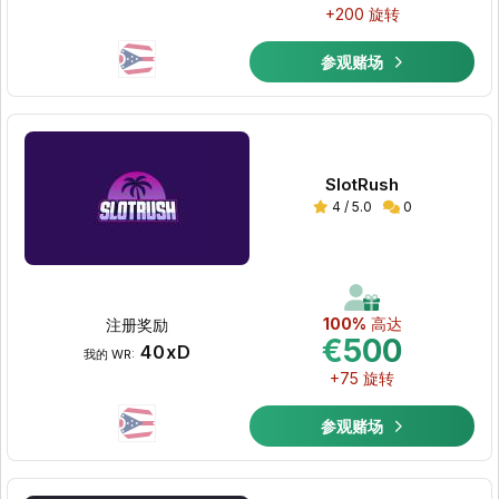
+200 旋转
参观赌场
SlotRush
4 / 5.0
0
100%
高达
注册奖励
€500
40xD
我的 WR:
+75 旋转
参观赌场