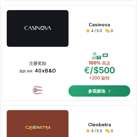
Casinova
4 / 5.0
0
100%
高达
注册奖励
€/$500
40xB&D
我的 WR:
+200 旋转
参观赌场
Cleobetra
4 / 5.0
0