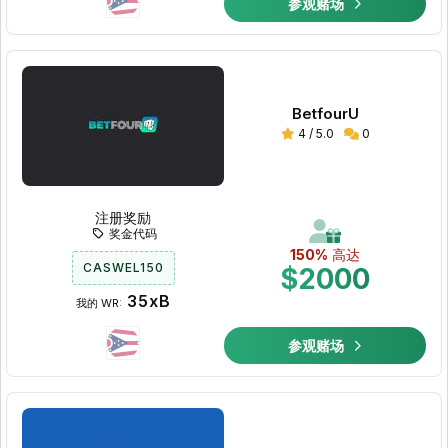
参观赌场
BetfourU
4 / 5.0
0
注册奖励
奖金代码
150%
高达
CASWEL150
$2000
35xB
我的 WR:
参观赌场