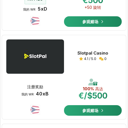
€500
+50 旋转
5xD
我的 WR:
参观赌场
Slotpal Casino
4.1 / 5.0
0
注册奖励
100%
高达
40xB
€/$500
我的 WR:
参观赌场