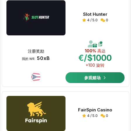
Slot Hunter
4 / 5.0
0
100%
高达
注册奖励
€/$1000
50xB
我的 WR:
+100 旋转
参观赌场
FairSpin Casino
4 / 5.0
0