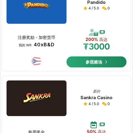
Pandido
4 / 5.0
0
注册奖励 - 加密货币
200%
高达
40xB&D
₮3000
我的 WR:
参观赌场
新的
Sankra Casino
4 / 5.0
0
50%
高达
每周奖金