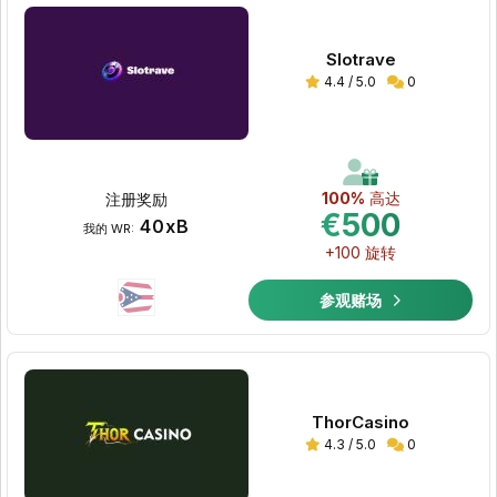
Slotrave
4.4 / 5.0
0
100%
高达
注册奖励
€500
40xB
我的 WR:
+100 旋转
参观赌场
ThorCasino
4.3 / 5.0
0