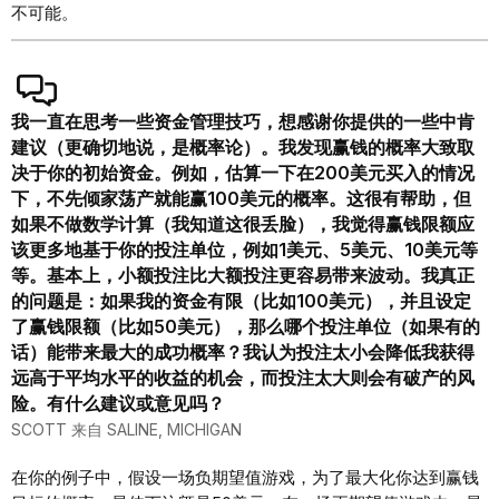
不可能。
我一直在思考一些资金管理技巧，想感谢你提供的一些中肯
建议（更确切地说，是概率论）。我发现赢钱的概率大致取
决于你的初始资金。例如，估算一下在200美元买入的情况
下，不先倾家荡产就能赢100美元的概率。这很有帮助，但
如果不做数学计算（我知道这很丢脸），我觉得赢钱限额应
该更多地基于你的投注单位，例如1美元、5美元、10美元等
等。基本上，小额投注比大额投注更容易带来波动。我真正
的问题是：如果我的资金有限（比如100美元），并且设定
了赢钱限额（比如50美元），那么哪个投注单位（如果有的
话）能带来最大的成功概率？我认为投注太小会降低我获得
远高于平均水平的收益的机会，而投注太大则会有破产的风
险。有什么建议或意见吗？
SCOTT 来自 SALINE, MICHIGAN
在你的例子中，假设一场负期望值游戏，为了最大化你达到赢钱