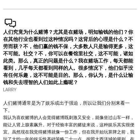
人们究竟为什么赌博？尤其是在赌场，明知输钱的他们？你
在其他行业也看到过这种情况吗？这背后的心理是什么？不
劳而获？不，他们赢的钱不保，大多数人只是输得更多，这
不可能。社交？不，你可以在餐馆里社交，这不可能，诸如
此类。那么，真正的问题是什么？我在赌场工作，每天都能
看到，几乎每天都看到同样的人。很多情况下，他们似乎没
有任何乐趣，这不可能是目的。那么，你认为，是什么让输
钱和失去理智的人们如此上瘾呢？
LARRY
人们赌博通常是为了娱乐或出于强迫，所以让我们分别来看一
下。
我认为喜欢赌博的人会觉得赌博既刺激又安全，就像坐过山车一样，
能让人肾上腺素飙升。对于经验丰富的赌徒来说，这种娱乐其实很便
宜。虽然现在我觉得赌博就像一份工作，但在我开始玩算牌之前，我
玩了大约一年的娱乐性基础策略二十一点。按照大西洋城的规则，在