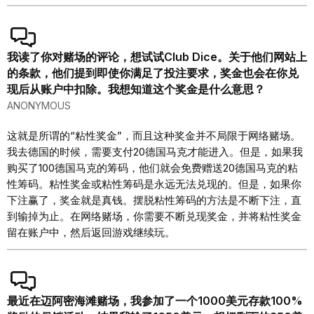
我读了你对赌场的评论，想试试Club Dice。关于他们网站上
的条款，他们提到即使你满足了投注要求，奖金也会在你兑
现后从账户中扣除。我想知道这个奖金是什么意思？
ANONYMOUS
这就是所谓的“粘性奖金”，而且这种奖金并不局限于网络赌场。
我去德国的时候，需要支付20德国马克才能进入。但是，如果我
购买了100德国马克的筹码，他们就会免费赠送20德国马克的粘
性筹码。粘性奖金或粘性筹码是永远无法兑现的。但是，如果你
下注赢了，奖金就是真钱。摆脱粘性筹码的方法是不断下注，直
到输掉为止。在网络赌场，你需要不断兑现奖金，并将粘性奖金
留在账户中，然后返回游戏继续玩。
最近在迈阿密海滩赌场，我参加了一个1000美元存款100%