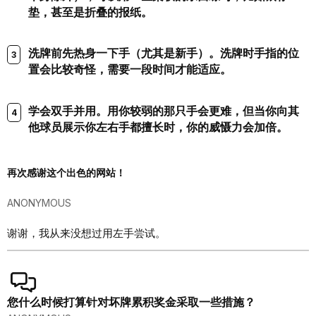
垫，甚至是折叠的报纸。
洗牌前先热身一下手（尤其是新手）。洗牌时手指的位
置会比较奇怪，需要一段时间才能适应。
学会双手并用。用你较弱的那只手会更难，但当你向其
他球员展示你左右手都擅长时，你的威慑力会加倍。
再次感谢这个出色的网站！
ANONYMOUS
谢谢，我从来没想过用左手尝试。
您什么时候打算针对坏牌累积奖金采取一些措施？