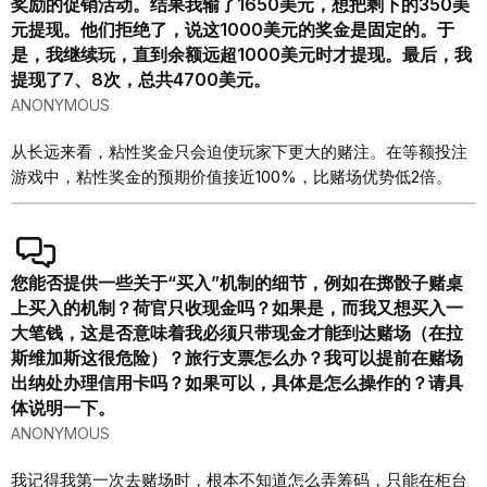
奖励的促销活动。结果我输了1650美元，想把剩下的350美
元提现。他们拒绝了，说这1000美元的奖金是固定的。于
是，我继续玩，直到余额远超1000美元时才提现。最后，我
提现了7、8次，总共4700美元。
ANONYMOUS
从长远来看，粘性奖金只会迫使玩家下更大的赌注。在等额投注
游戏中，粘性奖金的预期价值接近100%，比赌场优势低2倍。
您能否提供一些关于“买入”机制的细节，例如在掷骰子赌桌
上买入的机制？荷官只收现金吗？如果是，而我又想买入一
大笔钱，这是否意味着我必须只带现金才能到达赌场（在拉
斯维加斯这很危险）？旅行支票怎么办？我可以提前在赌场
出纳处办理信用卡吗？如果可以，具体是怎么操作的？请具
体说明一下。
ANONYMOUS
我记得我第一次去赌场时，根本不知道怎么弄筹码，只能在柜台