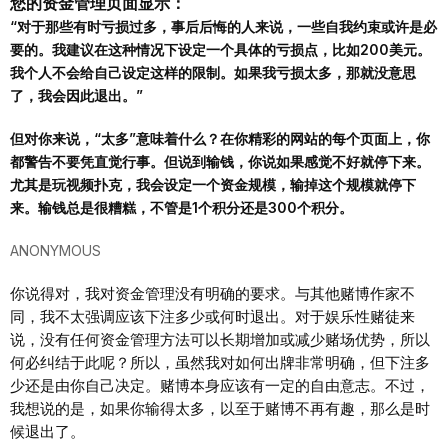
您的资金管理页面显示：
“对于那些有时亏损过多，事后后悔的人来说，一些自我约束或许是必
要的。我建议在这种情况下设定一个具体的亏损点，比如200美元。
我个人不会给自己设定这样的限制。如果我亏损太多，那就没意思
了，我会因此退出。”
但对你来说，“太多”意味着什么？在你精彩的网站的每个页面上，你
都警告不要凭直觉行事。但说到输钱，你说如果感觉不好就停下来。
尤其是玩视频扑克，我会设定一个资金规模，输掉这个规模就停下
来。输钱总是很糟糕，不管是1个积分还是300个积分。
ANONYMOUS
你说得对，我对资金管理没有明确的要求。与其他赌博作家不
同，我不太强调应该下注多少或何时退出。对于娱乐性赌徒来
说，没有任何资金管理方法可以长期增加或减少赌场优势，所以
何必纠结于此呢？所以，虽然我对如何出牌非常明确，但下注多
少还是由你自己决定。赌博本身应该有一定的自由意志。不过，
我想说的是，如果你输得太多，以至于赌博不再有趣，那么是时
候退出了。