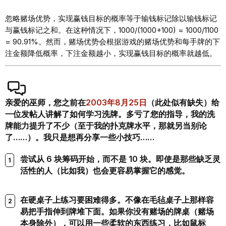
忽略赌场优势，实现赢钱目标的概率等于输钱标记除以输钱标记
与赢钱标记之和。在这种情况下，1000/(1000+100) = 1000/1100
= 90.91%。然而，赌场优势会根据游戏的赌场优势和每手牌的下
注金额降低概率，下注金额越小，实现赢钱目标的概率就越低。
亲爱的巫师，您之前在
2003年8月25日
（此处似有缺失）给
一位发帖人讲解了如何学习洗牌。多亏了您的指导，我的洗
牌能力提升了不少（至于我的扑克牌水平，那就另当别论
了……）。我只是想再分享一些小技巧……
尝试从 6 块筹码开始，而不是 10 块。即使是那些缺乏灵
活性的人（比如我）也会更容易掌握它的感觉。
在硬桌子上练习要困难得多。不像在毛毡桌子上那样容
易把手指伸到牌堆下面。如果你没有赌场的牌桌（赌场
本身除外），可以用一些柔软的东西练习，比如鼠标