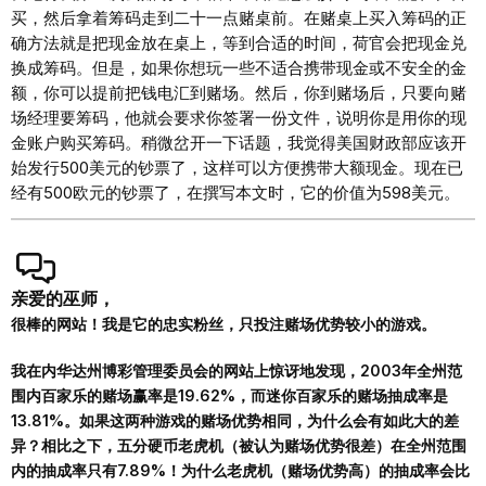
买，然后拿着筹码走到二十一点赌桌前。在赌桌上买入筹码的正
确方法就是把现金放在桌上，等到合适的时间，荷官会把现金兑
换成筹码。但是，如果你想玩一些不适合携带现金或不安全的金
额，你可以提前把钱电汇到赌场。然后，你到赌场后，只要向赌
场经理要筹码，他就会要求你签署一份文件，说明你是用你的现
金账户购买筹码。稍微岔开一下话题，我觉得美国财政部应该开
始发行500美元的钞票了，这样可以方便携带大额现金。现在已
经有500欧元的钞票了，在撰写本文时，它的价值为598美元。
亲爱的巫师，
很棒的网站！我是它的忠实粉丝，只投注赌场优势较小的游戏。
我在内华达州博彩管理委员会的网站上惊讶地发现，2003年全州范
围内百家乐的赌场赢率是19.62%，而迷你百家乐的赌场抽成率是
13.81%。如果这两种游戏的赌场优势相同，为什么会有如此大的差
异？相比之下，五分硬币老虎机（被认为赌场优势很差）在全州范围
内的抽成率只有7.89%！为什么老虎机（赌场优势高）的抽成率会比