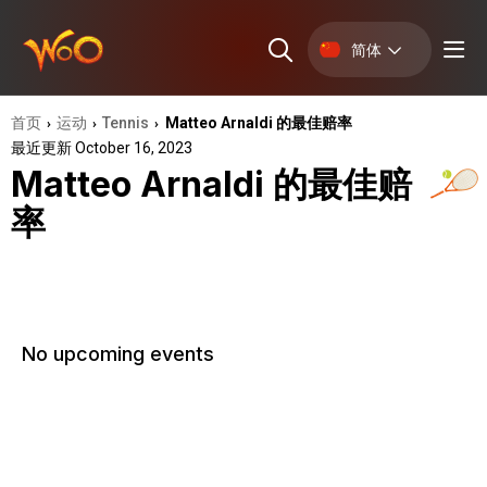
简体
首页
运动
Tennis
Matteo Arnaldi 的最佳赔率
›
›
›
最近更新 October 16, 2023
Matteo Arnaldi 的最佳赔
率
No upcoming events