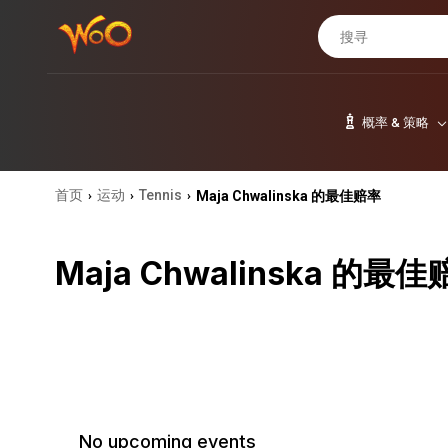
概率 & 策略
首页
运动
Tennis
Maja Chwalinska 的最佳赔率
›
›
›
Maja Chwalinska 的最
No upcoming events