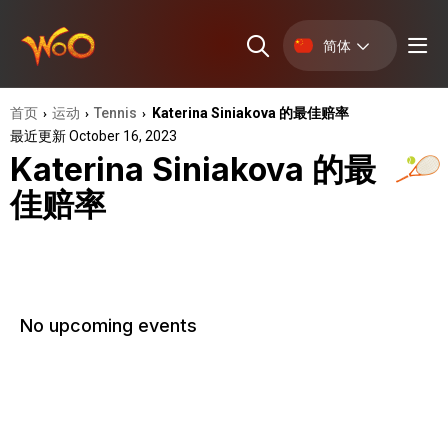
简体
首页
运动
Tennis
Katerina Siniakova 的最佳赔率
›
›
›
最近更新 October 16, 2023
Katerina Siniakova 的最
佳赔率
No upcoming events