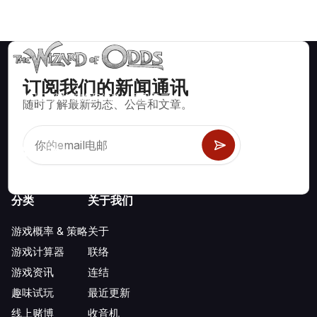
订阅我们的新闻通讯
数学上正确的策略和信息，适用于二十一点、掷骰子、轮盘赌等
随时了解最新动态、公告和文章。
数百种可玩的赌场游戏。
分类
关于我们
游戏概率 & 策略
关于
游戏计算器
联络
游戏资讯
连结
趣味试玩
最近更新
线上赌博
收音机