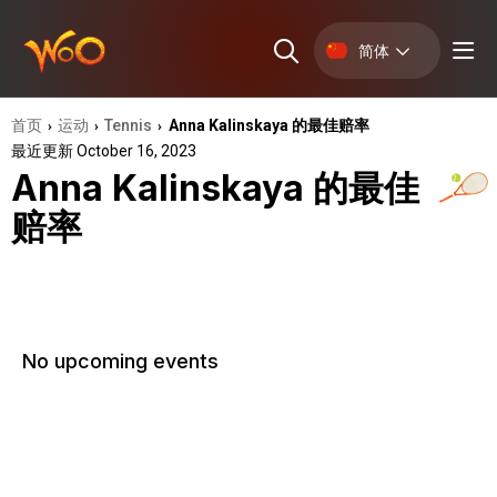
简体
首页
运动
Tennis
Anna Kalinskaya 的最佳赔率
›
›
›
最近更新 October 16, 2023
Anna Kalinskaya 的最佳
赔率
No upcoming events