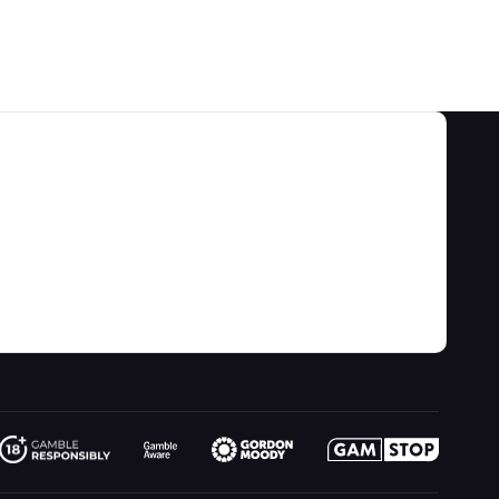
分类
关于我们
游戏概率 & 策略
关于
赌博视频
游戏计算器
联络
博客
游戏资讯
连结
网站地图
趣味试玩
最近更新
小说
线上赌博
收音机
请问巫师