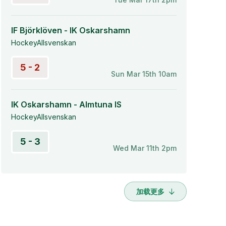
IF Björklöven - IK Oskarshamn
HockeyAllsvenskan
5 - 2
Sun Mar 15th 10am
IK Oskarshamn - Almtuna IS
HockeyAllsvenskan
5 - 3
Wed Mar 11th 2pm
加载更多