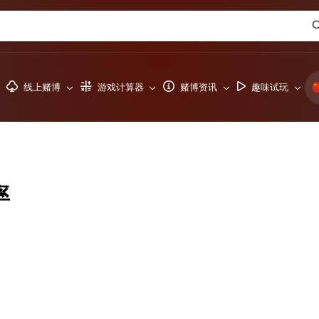
线上赌博
游戏计算器
赌博资讯
趣味试玩
率