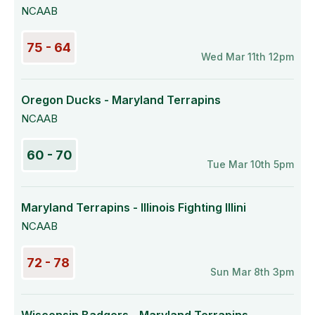
NCAAB
75 - 64
Wed Mar 11th 12pm
Oregon Ducks - Maryland Terrapins
NCAAB
60 - 70
Tue Mar 10th 5pm
Maryland Terrapins - Illinois Fighting Illini
NCAAB
72 - 78
Sun Mar 8th 3pm