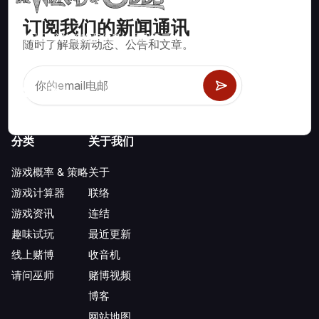
订阅我们的新闻通讯
数学上正确的策略和信息，适用于二十一点、掷骰子、轮盘赌等
随时了解最新动态、公告和文章。
数百种可玩的赌场游戏。
分类
关于我们
游戏概率 & 策略
关于
游戏计算器
联络
游戏资讯
连结
趣味试玩
最近更新
线上赌博
收音机
请问巫师
赌博视频
博客
网站地图