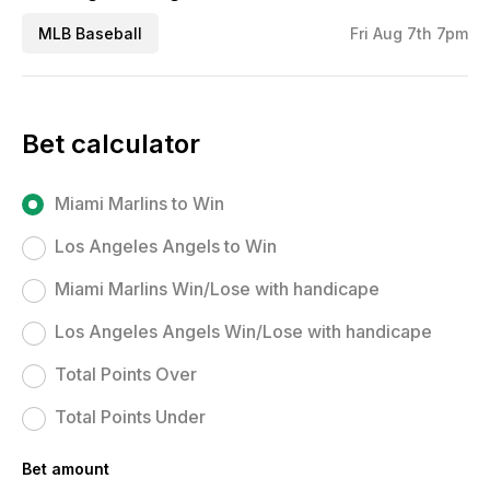
MLB Baseball
Fri Aug 7th 7pm
Bet calculator
Miami Marlins to Win
Los Angeles Angels to Win
Miami Marlins Win/Lose with handicape
Los Angeles Angels Win/Lose with handicape
Total Points Over
Total Points Under
Bet amount