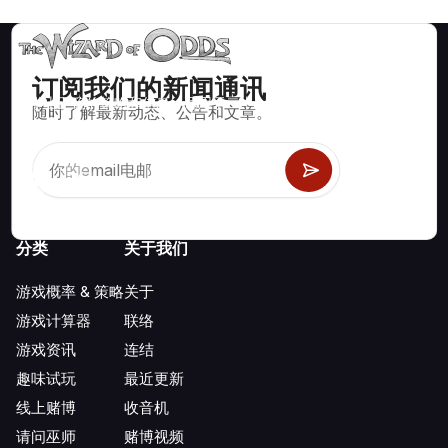
订阅我们的新闻通讯
数学上正确的策略和信息，适用于二十一点、掷骰子、轮盘赌等
随时了解最新动态、公告和文章。
数百种可玩的赌场游戏。
分类
关于我们
游戏概率 & 策略
关于
游戏计算器
联络
游戏资讯
连结
趣味试玩
最近更新
线上赌博
收音机
请问巫师
赌博视频