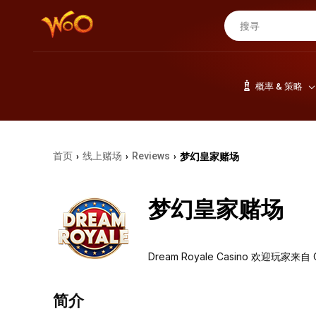
概率 & 策略
首页
线上赌场
Reviews
梦幻皇家赌场
›
›
›
梦幻皇家赌场
Dream Royale Casino 欢迎玩家来⾃ 
简介