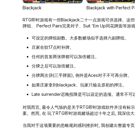
Blackjack
Blackjack with Perfect P
RTG即时游戏有⼀些Blackjack⼆⼗⼀点游戏可供选择。这些Bl
牌组、 Perfect Pairs完美对⼦、Suit 'Em Up同花牌⾯
可设定的牌组副数。⼤多数赌场似乎选择六副牌组。
庄家在软17点时补牌。
任何的⾸发两张牌都可以加倍赌注。
分牌之后可以加倍赌注。
分牌两次(到三⼿牌⾯), 例外是Aces对⼦不可再分牌。
如果庄家拿到blackjack、玩家只输去原初的押注。
Late surrender迟晚投降是可以设定的选项。通常不可
对我⽽⾔, 最令⼈⽓恼的是关于RTG即时游戏软件并没有标⽰在
案。然⽽, 在 玩了RTG即时游戏赌场超过⼗年之后, 我深信
当我对于这项重要的忽略规则感到挫折时, 我创建出整篇专