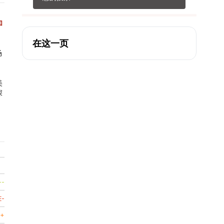
加
在这一页
场
美
深
--
E-
+