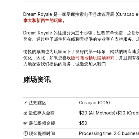
Dream Royale 是一家受库拉索电子游戏管理局 (Curacao
拿大和新西兰的玩家
。
Dream Royale 的注册分为三个步骤，过程简单快捷，之
奖金、通过电子邮件和在线聊天提供的专业客户支持服务、
愉悦的氛围也为玩家留下了良好的第一印象，网站的响应速
优化，因此，如果您喜欢
随时随地畅玩赌场游戏
，并且拥有
入地探索我们提供的服务，诚邀您加入我们！
赌场资讯
📌 法规辖区
Curaçao (CGA)
💰 最低存⼊⾦额
$20 (All Methods)/$30 (Credi
💸 最低提领⾦额
$50
⏱️ 现⾦提领时间
Processing time: 2-5 busines