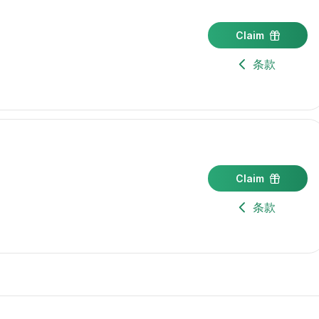
Claim
条款
Claim
条款