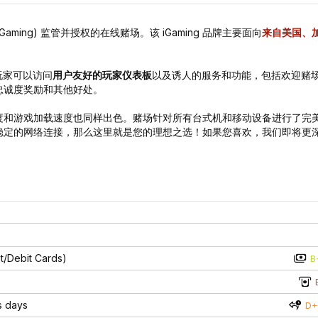
 eGaming) 监管并授权的在线赌场。该 iGaming 品牌主要面向
来自美国、
后玩家可以访问
用户友好的玩家仪表板
以及诱人的服务和功能，包括欢迎赌
忠诚度奖励和其他好处。
度和游戏加载速度也同样出色。赌场针对所有台式机和移动设备进行了完
稳定的网络连接，那么这里就是您的理想之选！如果您喜欢，我们即将更
t/Debit Cards)
B
s days
D+