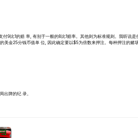
⽀付9⽐1的赔 率, 有别于⼀般的8⽐1赔率。其他则为标准规则。我听说是
近的美⾦25分钱币值单 位, 因此确定要以$5为倍数来押注。每种押注的赌
局出牌的纪 录。