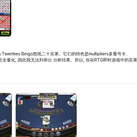
g Twenties Bingo怒吼⼆⼗宾果。它们的特⾊是multipliers多重号卡、
并没有完全量化, 因此我⽆法列举出 分析结果。所以, 你在RTG即时游戏中的宾