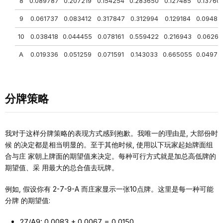
8
0.089787
0.207219
0.154254
0.283650
0.127485
0.13760
9
0.061737
0.083412
0.317847
0.312994
0.129184
0.09482
10
0.038418
0.044455
0.078161
0.559422
0.216943
0.06260
A
0.019336
0.051259
0.071591
0.143033
0.665055
0.04972
分牌策略
我对于这样分牌策略的表现⽅式感到抱歉。我唯⼀的理由是, ⼤部份时
候 的决定都是相当明显的。⾄于其他时候, 使⽤以下玩家起始牌⾯组
合与庄 家朝上牌⾯的期望值来决定。每种可⾏⽅式就是加总⾼低牌的
期望值、采 ⽤最⼤的总合值去玩牌。
例如, 假设你有 2-7-9-A ⽽庄家显⽰⼀张10点牌。这⾥是每⼀种可能
分牌 的期望值:
27/A9: 0.0083 + 0.0067 = 0.0150