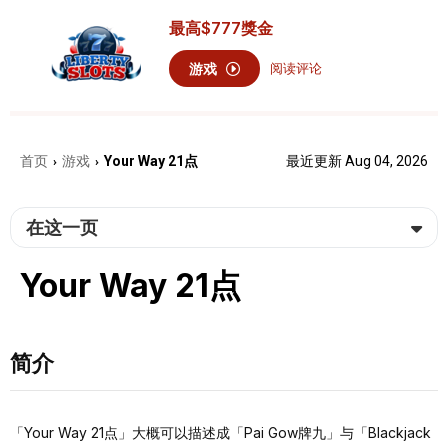
最高
$777
獎金
游戏
阅读评论
首页
游戏
Your Way 21点
最近更新 Aug 04, 2026
›
›
在这一页
Your Way 21点
简介
「Your Way 21点」⼤概可以描述成「Pai Gow牌九」与「Blackjack