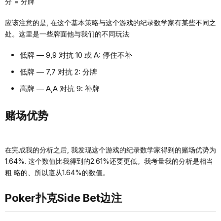
分 = 分牌
应该注意的是, 在这个基本策略与这个游戏的纪录数学家有某些不同之
处。这⾥是⼀些牌⾯他与我们的不同玩法:
低牌 — 9,9 对抗 10 或 A: 停住不补
低牌 — 7,7 对抗 2: 分牌
⾼牌 — A,A 对抗 9: 补牌
赌场优势
在完成我的分析之后, 我发现这个游戏的纪录数学家得到的赌场优势为
1.64%. 这个数值⽐我得到的2.61%还要更低。我考量我的分析是相当
粗 略的、所以遵从1.64%的数值。
Poker扑克Side Bet边注