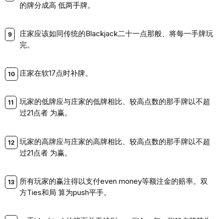
的牌分成⾼ 低两⼿牌。
庄家应该如同传统的Blackjack⼆⼗⼀点那般、将每⼀⼿牌玩
完。
庄家在软17点时补牌。
玩家的低牌应与庄家的低牌相⽐、较⾼点数的那⼿牌以不超
过21点者 为赢。
玩家的⾼牌应与庄家的⾼牌相⽐、较⾼点数的那⼿牌以不超
过21点者 为赢。
所有玩家的赢注得以⽀付even money等额注⾦的赔率。双
⽅Ties和局 算为push平⼿。