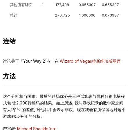
其他所有牌⾯
-1
177,408
0.655307
-0.655307
总计
270,725
1.000000
-0.073987
连结
讨论关于「Your Way 21点」在
Wizard of Vegas拉斯维加斯巫师
.
⽅法
这个分析相当困难。最后的赌场优势是三种试算表与两种各别电脑程
式包 含2,000⾏编码的结果。如上所述, 我与游戏纪录的数学家之间
有⼤约1% 的差值, 对他我不会表⽰⾮议。现在我会有所保留地对这个
游戏做出任何 的分析。
撰写者:
Michael Shackleford