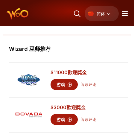
简体
Wizard 巫师推荐
$11000
歡迎獎金
游戏
阅读评论
$3000
歡迎獎金
游戏
阅读评论