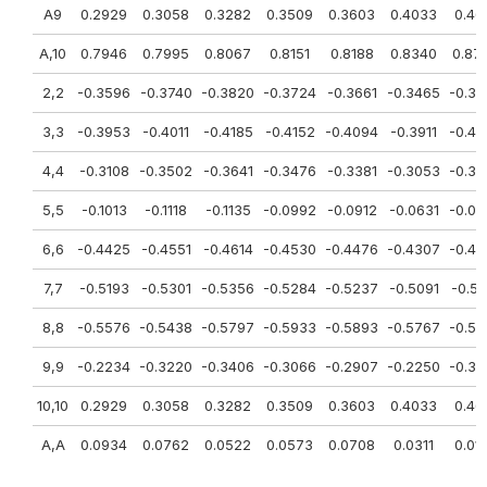
A9
0.2929
0.3058
0.3282
0.3509
0.3603
0.4033
0.46
A,10
0.7946
0.7995
0.8067
0.8151
0.8188
0.8340
0.87
2,2
-0.3596
-0.3740
-0.3820
-0.3724
-0.3661
-0.3465
-0.35
3,3
-0.3953
-0.4011
-0.4185
-0.4152
-0.4094
-0.3911
-0.40
4,4
-0.3108
-0.3502
-0.3641
-0.3476
-0.3381
-0.3053
-0.34
5,5
-0.1013
-0.1118
-0.1135
-0.0992
-0.0912
-0.0631
-0.06
6,6
-0.4425
-0.4551
-0.4614
-0.4530
-0.4476
-0.4307
-0.44
7,7
-0.5193
-0.5301
-0.5356
-0.5284
-0.5237
-0.5091
-0.51
8,8
-0.5576
-0.5438
-0.5797
-0.5933
-0.5893
-0.5767
-0.58
9,9
-0.2234
-0.3220
-0.3406
-0.3066
-0.2907
-0.2250
-0.33
10,10
0.2929
0.3058
0.3282
0.3509
0.3603
0.4033
0.46
A,A
0.0934
0.0762
0.0522
0.0573
0.0708
0.0311
0.01