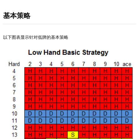
基本策略
以下图表显⽰针对低牌的基本策略