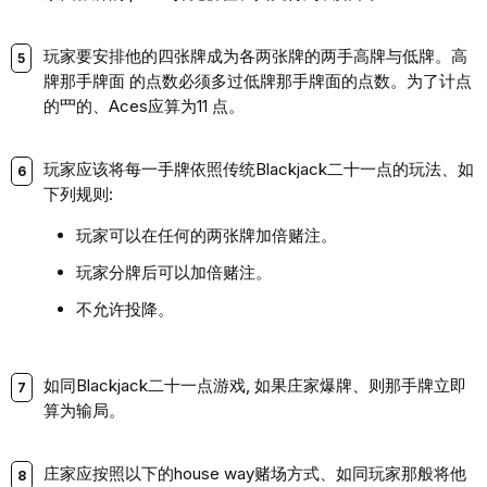
玩家要安排他的四张牌成为各两张牌的两⼿⾼牌与低牌。⾼
牌那⼿牌⾯ 的点数必须多过低牌那⼿牌⾯的点数。为了计点
的⺫的、Aces应算为11 点。
玩家应该将每⼀⼿牌依照传统Blackjack⼆⼗⼀点的玩法、如
下列规则:
玩家可以在任何的两张牌加倍赌注。
玩家分牌后可以加倍赌注。
不允许投降。
如同Blackjack⼆⼗⼀点游戏, 如果庄家爆牌、则那⼿牌⽴即
算为输局。
庄家应按照以下的house way赌场⽅式、如同玩家那般将他