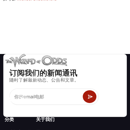
订阅我们的新闻通讯
数学上正确的策略和信息，适用于二十一点、掷骰子、轮盘赌等
随时了解最新动态、公告和文章。
数百种可玩的赌场游戏。
分类
关于我们