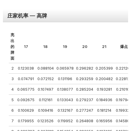
庄家机率 — ⾼牌
亮
出
的
17
18
19
20
21
爆点
牌
⾯
2
0.123038
0.088104
0.065978
0.296282
0.205399
0.22120
3
0.074791
0.072152
0.131196
0.293259
0.200482
0.22812
4
0.065775
0.107497
0.138077
0.285204
0.193281
0.21016
5
0.092675
0.112161
0.133043
0.279237
0.184936
0.19794
6
0.100629
0.109416
0.132167
0.277247
0.181214
0.19932
7
0.179955
0.123526
0.119952
0.264808
0.165956
0.14580