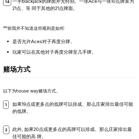
⼀⼿blackjack的牌⾯并⽆特别。⼀张Ace与⼀张10点牌算为
21点、等 同于其他的21点牌⾯。
⺫前我并不知道这些规则是如何:
是否允许Aces对⼦再度分牌。
玩家可以在其他对⼦再度分牌⾄⼏⼿牌。
赌场⽅式
以下为house way赌场⽅式。
如果19点或更多点的低牌可以排成、那么庄家排出最佳可能
的低牌。
此外, 如果20点或更多点的⾼牌可以排成、那么庄家排出最
佳可能的⾼ 牌。