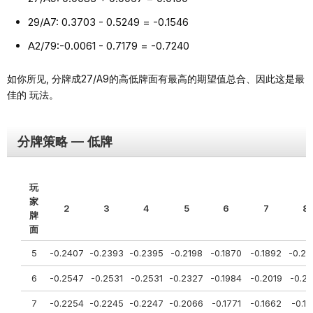
29/A7: 0.3703 - 0.5249 = -0.1546
A2/79:-0.0061 - 0.7179 = -0.7240
如你所⻅, 分牌成27/A9的⾼低牌⾯有最⾼的期望值总合、因此这是最
佳的 玩法。
分牌策略 — 低牌
玩
家
2
3
4
5
6
7
8
牌
⾯
5
-0.2407
-0.2393
-0.2395
-0.2198
-0.1870
-0.1892
-0.20
6
-0.2547
-0.2531
-0.2531
-0.2327
-0.1984
-0.2019
-0.21
7
-0.2254
-0.2245
-0.2247
-0.2066
-0.1771
-0.1662
-0.19