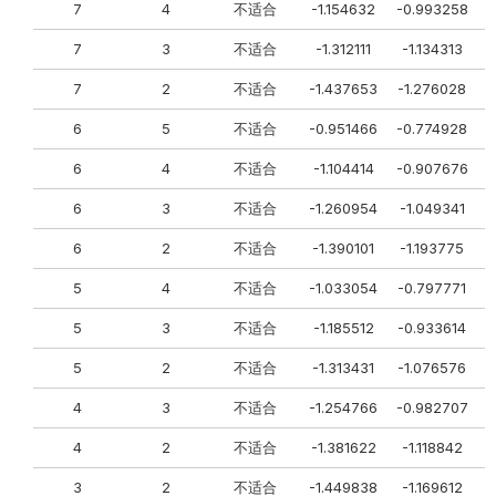
7
4
不适合
-1.154632
-0.993258
7
3
不适合
-1.312111
-1.134313
7
2
不适合
-1.437653
-1.276028
6
5
不适合
-0.951466
-0.774928
6
4
不适合
-1.104414
-0.907676
6
3
不适合
-1.260954
-1.049341
6
2
不适合
-1.390101
-1.193775
5
4
不适合
-1.033054
-0.797771
5
3
不适合
-1.185512
-0.933614
5
2
不适合
-1.313431
-1.076576
4
3
不适合
-1.254766
-0.982707
4
2
不适合
-1.381622
-1.118842
3
2
不适合
-1.449838
-1.169612