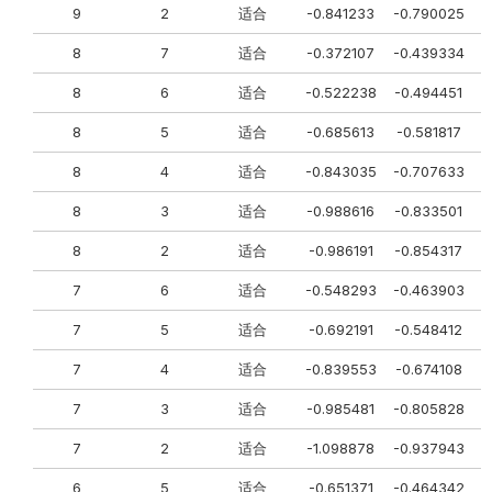
9
2
适合
-0.841233
-0.790025
8
7
适合
-0.372107
-0.439334
8
6
适合
-0.522238
-0.494451
8
5
适合
-0.685613
-0.581817
8
4
适合
-0.843035
-0.707633
8
3
适合
-0.988616
-0.833501
8
2
适合
-0.986191
-0.854317
7
6
适合
-0.548293
-0.463903
7
5
适合
-0.692191
-0.548412
7
4
适合
-0.839553
-0.674108
7
3
适合
-0.985481
-0.805828
7
2
适合
-1.098878
-0.937943
6
5
适合
-0.651371
-0.464342