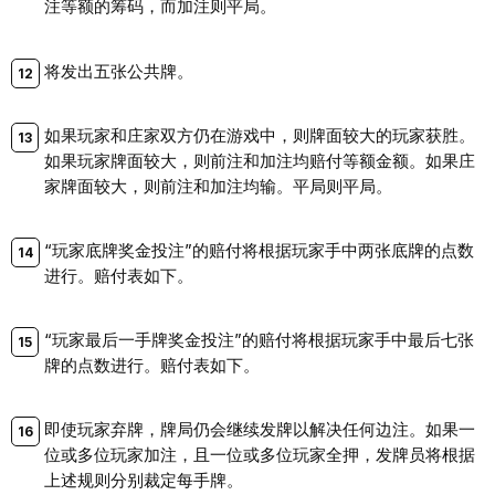
注等额的筹码，而加注则平局。
将发出五张公共牌。
如果玩家和庄家双方仍在游戏中，则牌面较大的玩家获胜。
如果玩家牌面较大，则前注和加注均赔付等额金额。如果庄
家牌面较大，则前注和加注均输。平局则平局。
“玩家底牌奖金投注”的赔付将根据玩家手中两张底牌的点数
进行。赔付表如下。
“玩家最后一手牌奖金投注”的赔付将根据玩家手中最后七张
牌的点数进行。赔付表如下。
即使玩家弃牌，牌局仍会继续发牌以解决任何边注。如果一
位或多位玩家加注，且一位或多位玩家全押，发牌员将根据
上述规则分别裁定每手牌。