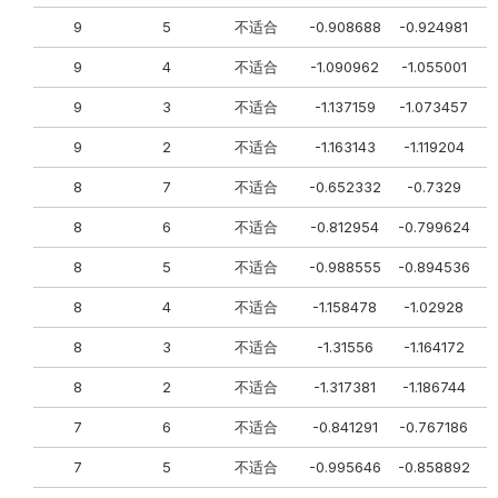
9
5
不适合
-0.908688
-0.924981
9
4
不适合
-1.090962
-1.055001
9
3
不适合
-1.137159
-1.073457
9
2
不适合
-1.163143
-1.119204
8
7
不适合
-0.652332
-0.7329
8
6
不适合
-0.812954
-0.799624
8
5
不适合
-0.988555
-0.894536
8
4
不适合
-1.158478
-1.02928
8
3
不适合
-1.31556
-1.164172
8
2
不适合
-1.317381
-1.186744
7
6
不适合
-0.841291
-0.767186
7
5
不适合
-0.995646
-0.858892