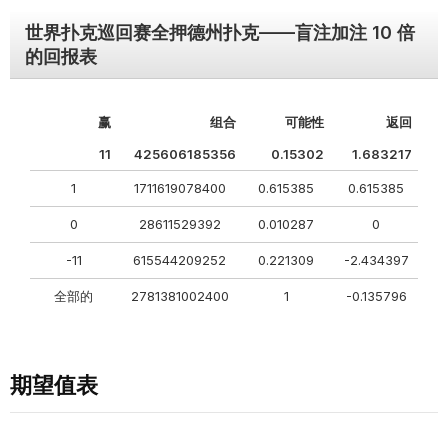
世界扑克巡回赛全押德州扑克——盲注加注 10 倍
的回报表
赢
组合
可能性
返回
11
425606185356
0.15302
1.683217
1
1711619078400
0.615385
0.615385
0
28611529392
0.010287
0
-11
615544209252
0.221309
-2.434397
全部的
2781381002400
1
-0.135796
期望值表