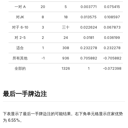
一对 A
20
5
0.003771
0.075415
对JK
8
18
0.013575
0.108597
对子 6-10
3
三十
0.022624
0.067873
对 2-5
2
24
0.0181
0.036199
适合
1
308
0.232278
0.232278
所有其他
-1
936
0.705882
-0.705882
全部的
1326
1
-0.072398
最后一手牌边注
下表显示了最后一手牌边注的可能结果。右下角单元格显示庄家优势
为 6.55%。