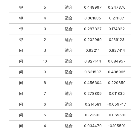
钾
5
适合
0.448997
0.247376
钾
4
适合
0.361685
0.211107
钾
3
适合
0.287827
0.174822
钾
2
适合
0.202969
0.139123
问
J
适合
0.92214
0.827414
问
10
适合
0.827144
0.684957
问
9
适合
0.631537
0.436965
问
8
适合
0.456304
0.229659
问
7
适合
0.278809
0.011835
问
6
适合
0.214581
-0.059747
问
5
适合
0.121683
-0.069533
问
4
适合
0.034479
-0.105591