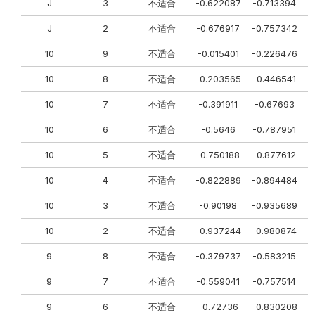
J
3
不适合
-0.622087
-0.713394
J
2
不适合
-0.676917
-0.757342
10
9
不适合
-0.015401
-0.226476
10
8
不适合
-0.203565
-0.446541
10
7
不适合
-0.391911
-0.67693
10
6
不适合
-0.5646
-0.787951
10
5
不适合
-0.750188
-0.877612
10
4
不适合
-0.822889
-0.894484
10
3
不适合
-0.90198
-0.935689
10
2
不适合
-0.937244
-0.980874
9
8
不适合
-0.379737
-0.583215
9
7
不适合
-0.559041
-0.757514
9
6
不适合
-0.72736
-0.830208