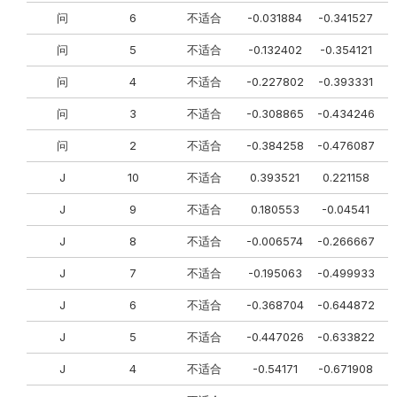
问
6
不适合
-0.031884
-0.341527
问
5
不适合
-0.132402
-0.354121
问
4
不适合
-0.227802
-0.393331
问
3
不适合
-0.308865
-0.434246
问
2
不适合
-0.384258
-0.476087
J
10
不适合
0.393521
0.221158
J
9
不适合
0.180553
-0.04541
J
8
不适合
-0.006574
-0.266667
J
7
不适合
-0.195063
-0.499933
J
6
不适合
-0.368704
-0.644872
J
5
不适合
-0.447026
-0.633822
J
4
不适合
-0.54171
-0.671908