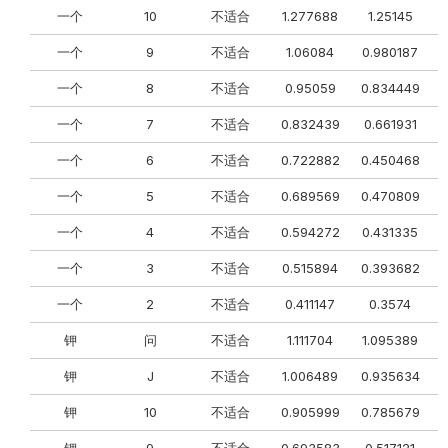
一个
10
不适合
1.277688
1.25145
一个
9
不适合
1.06084
0.980187
一个
8
不适合
0.95059
0.834449
一个
7
不适合
0.832439
0.661931
一个
6
不适合
0.722882
0.450468
一个
5
不适合
0.689569
0.470809
一个
4
不适合
0.594272
0.431335
一个
3
不适合
0.515894
0.393682
一个
2
不适合
0.411147
0.3574
钾
问
不适合
1.111704
1.095389
钾
J
不适合
1.006489
0.935634
钾
10
不适合
0.905999
0.785679
钾
9
不适合
0.693583
0.517121