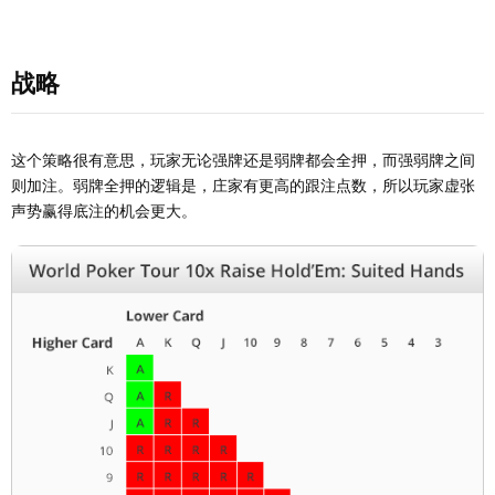
战略
这个策略很有意思，玩家无论强牌还是弱牌都会全押，而强弱牌之间
则加注。弱牌全押的逻辑是，庄家有更高的跟注点数，所以玩家虚张
声势赢得底注的机会更大。