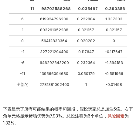
11
98702588268
0.035487
0.390356
6
619924796200
0.222884
1.337303
1
893261052288
0.321157
0.321157
0
56412833364
0.020282
0
-1
327221294400
0.117647
-0.117647
-6
646292343200
0.232364
-1.394183
-11
139566094680
0.050179
-0.551966
全部的
2781381002400
1
-0.01498
下表显示了所有可能结果的概率和回报，假设玩家总是加注5倍。右下
角单元格显示赌场优势为7.93%。总投注额为6个单位，
风险因素
为
1.32%。