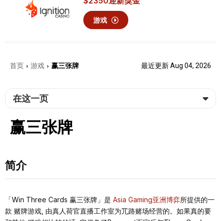
$2350
迎新獎金
游戏
首页
游戏
赢三张牌
最近更新 Aug 04, 2026
›
›
在这一页
赢三张牌
简介
「Win Three Cards 赢三张牌」是
Asia Gaming亚洲博弈
所提供的⼀
款 赌牌游戏, 由真⼈荷官直播⼯作室为⺴路赌场经营的。如果真的要