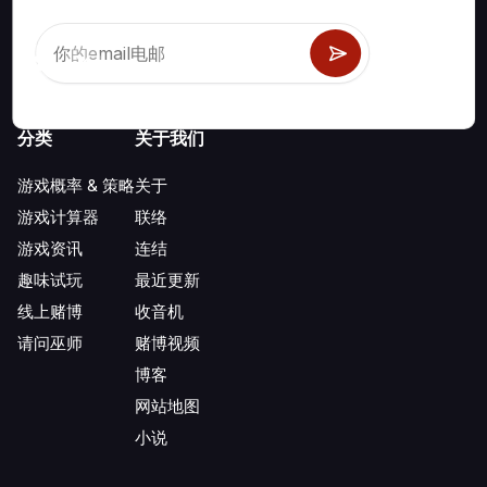
数百种可玩的赌场游戏。
分类
关于我们
游戏概率 & 策略
关于
游戏计算器
联络
游戏资讯
连结
趣味试玩
最近更新
线上赌博
收音机
请问巫师
赌博视频
博客
网站地图
小说