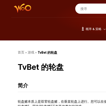
概率 & 策略
首页
游戏
TvBet 的轮盘
›
›
TvBet 的轮盘
简介
轮盘赌本质上是双零轮盘赌，在垂直轮盘上进行。您可以在