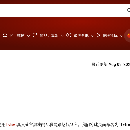
线上赌博
游戏计算器
赌博资讯
趣味试玩
最近更新 Aug 03, 20
使用
TvBet
真人荷官游戏的互联网赌场找到它。我们将此页面命名为“TvBe