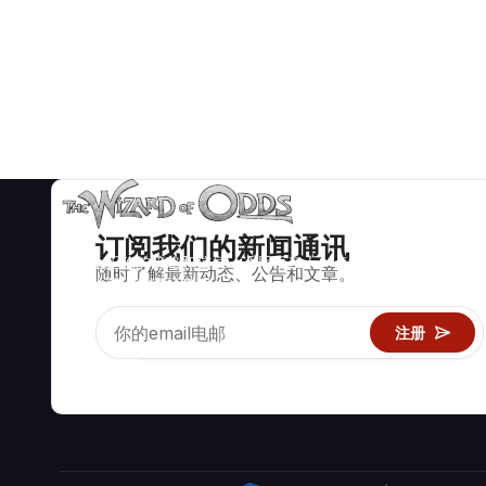
订阅我们的新闻通讯
数学上正确的策略和信息，适用于二十一点、掷骰子、轮盘赌等
随时了解最新动态、公告和文章。
数百种可玩的赌场游戏。
注册