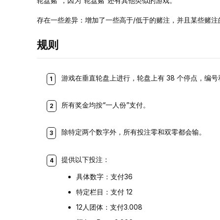
轮盘赌”，因为“轮盘赌”还有其他类似的游戏。
存在一些差异：增加了一些高于/低于的赌注，并且某些赌注
规则
游戏在垂直轮盘上进行，轮盘上有 38 个停点，编
所有奖金均按“一人份”支付。
除特定两个数字外，所有投注零和双零都会输。
提供以下投注：
具体数字：支付36
特定栏目：支付 12
12人团体：支付3.008