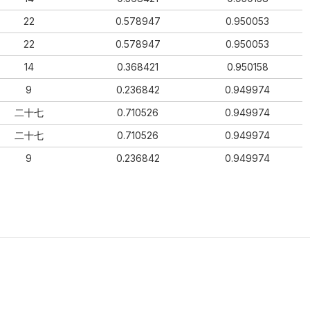
22
0.578947
0.950053
22
0.578947
0.950053
14
0.368421
0.950158
9
0.236842
0.949974
二十七
0.710526
0.949974
二十七
0.710526
0.949974
9
0.236842
0.949974