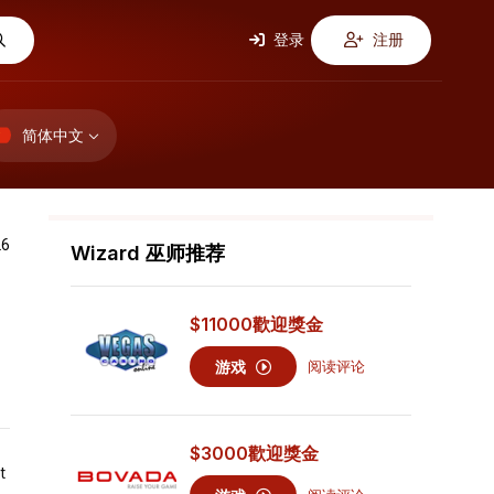
登录
注册
简体中文
26
Wizard 巫师推荐
$11000
歡迎獎金
游戏
阅读评论
$3000
歡迎獎金
t