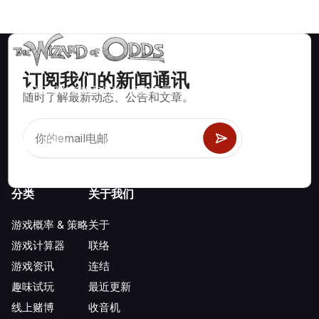
订阅我们的新闻通讯
数学上正确的策略和信息，适用于二十一点、掷骰子、轮盘赌等
随时了解最新动态、公告和文章。
数百种可玩的赌场游戏。
分类
关于我们
游戏概率 & 策略
关于
游戏计算器
联络
游戏资讯
连结
趣味试玩
最近更新
线上赌博
收音机