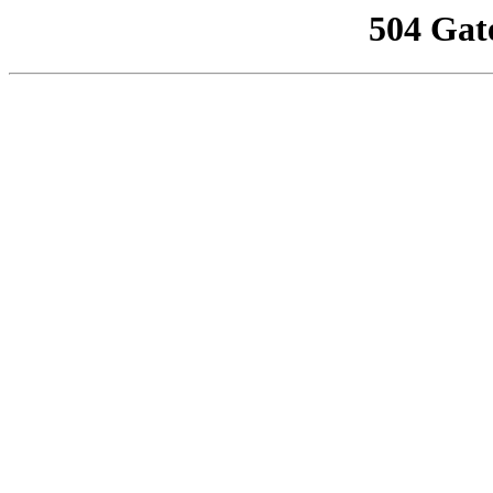
504 Gat