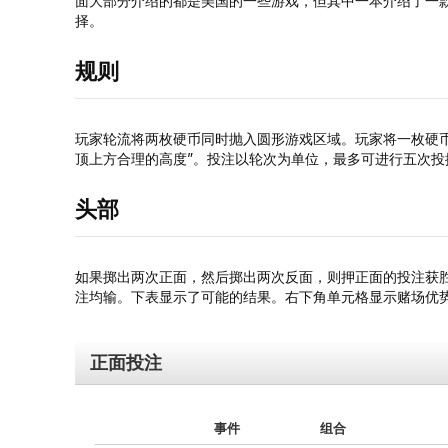
面大部分介绍的都是美国的一些游戏，但其中一本介绍了一款名
择。
规则
玩家轮流将两枚硬币同时抛入圆形游戏区域。玩家将一枚硬币正
顶上方合理的高度”。投注以轮次为单位，最多可进行五次投
头部
如果掷出两次正面，然后掷出两次反面，则押正面的投注获胜
注均输。下表显示了可能的结果。右下角单元格显示赌场优势为 
正面投注
事件
组合