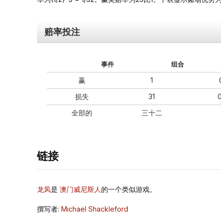
赔率投注
事件
组合
赢
1
损失
31
全部的
三十二
链接
龙凤
是
澳门威尼斯人
的一个类似游戏。
撰写者:
Michael Shackleford