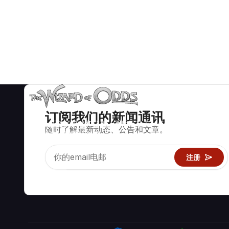
订阅我们的新闻通讯
数学上正确的策略和信息，适用于二十一点、掷骰子、轮盘赌等
随时了解最新动态、公告和文章。
数百种可玩的赌场游戏。
注册