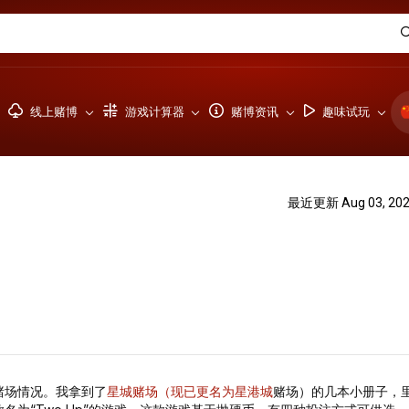
线上赌博
游戏计算器
赌博资讯
趣味试玩
最近更新 Aug 03, 20
赌场情况。我拿到了
星城赌场（现已更名为星港城
赌场）的几本小册子，