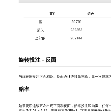
事件
组合
赢
29791
损失
232353
全部的
262144
旋转投注 - 反面
与旋转器投注正面相反。反面必须连续赢三轮，赢一次赔率为 7.
赔率
如果硬币连续五次出现正面和反面，赔率投注即为赢。任何一
率为(1/2)^5 = 1/32。赢奖赔率为25比1。下表显示赌场优势为3