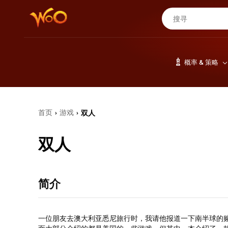
概率 & 策略
首页
游戏
双人
›
›
双人
简介
一位朋友去澳大利亚悉尼旅行时，我请他报道一下南半球的