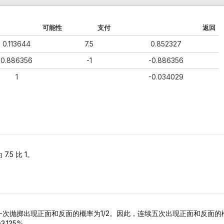
可能性
支付
返回
0.113644
7.5
0.852327
0.886356
-1
-0.886356
1
-0.034029
5 比 1。
次抛掷出现正面和反面的概率为1/2。因此，连续五次出现正面和反面的
.125%。