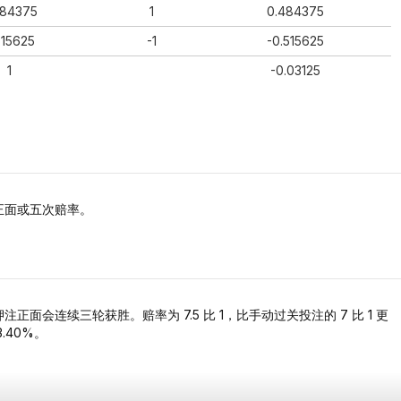
484375
1
0.484375
515625
-1
-0.515625
1
-0.03125
正面或五次赔率。
会连续三轮获胜。赔率为 7.5 比 1，比手动过关投注的 7 比 1 更
40%。