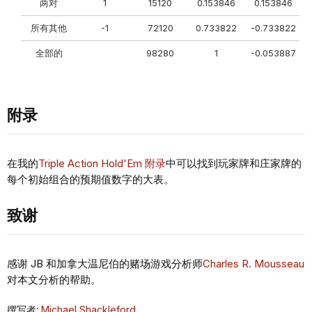
两对
1
15120
0.153846
0.153846
所有其他
-1
72120
0.733822
-0.733822
全部的
98280
1
-0.053887
附录
在我的
Triple Action Hold'Em 附录
中可以找到玩家牌和庄家牌的
每个初始组合的预期值数字的大表。
致谢
感谢 JB 和加拿大温尼伯的赌场游戏分析师
Charles R. Mousseau
对本文分析的帮助。
撰写者:
Michael Shackleford