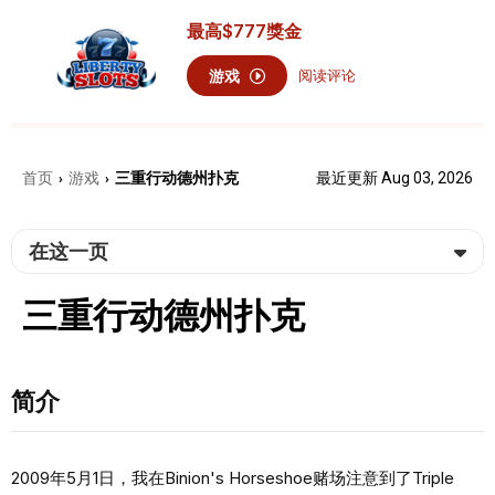
最高
$777
獎金
游戏
阅读评论
首页
游戏
三重行动德州扑克
最近更新 Aug 03, 2026
›
›
在这一页
三重行动德州扑克
简介
2009年5月1日，我在Binion's Horseshoe赌场注意到了Triple