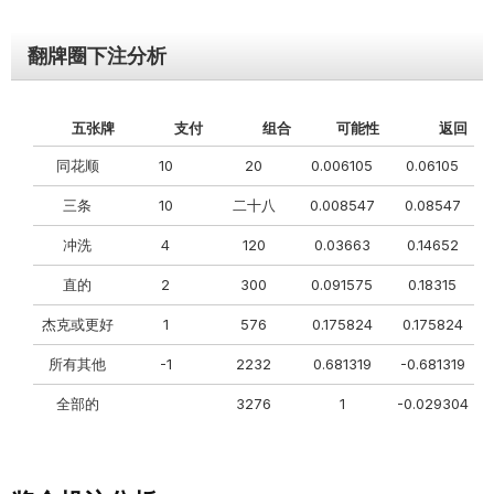
翻牌圈下注分析
五张牌
支付
组合
可能性
返回
同花顺
10
20
0.006105
0.06105
三条
10
二十八
0.008547
0.08547
冲洗
4
120
0.03663
0.14652
直的
2
300
0.091575
0.18315
杰克或更好
1
576
0.175824
0.175824
所有其他
-1
2232
0.681319
-0.681319
全部的
3276
1
-0.029304