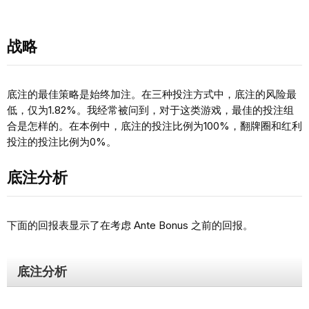
战略
底注的最佳策略是始终加注。在三种投注方式中，底注的风险最
低，仅为1.82%。我经常被问到，对于这类游戏，最佳的投注组
合是怎样的。在本例中，底注的投注比例为100%，翻牌圈和红利
投注的投注比例为0%。
底注分析
下面的回报表显示了在考虑 Ante Bonus 之前的回报。
底注分析