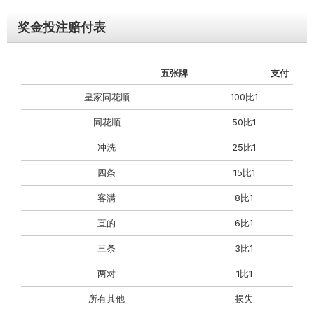
奖金投注赔付表
五张牌
支付
皇家同花顺
100比1
同花顺
50比1
冲洗
25比1
四条
15比1
客满
8比1
直的
6比1
三条
3比1
两对
1比1
所有其他
损失