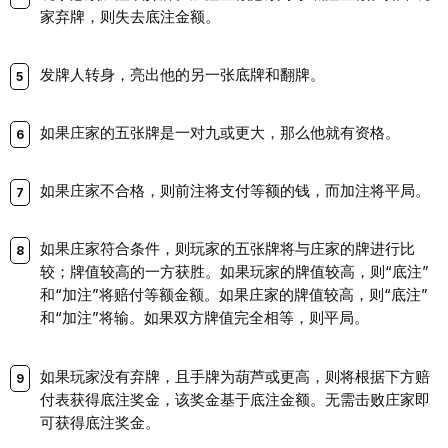
家弃牌，则失去底注金额。
发牌人转身，亮出他的另一张底牌和翻牌。
如果庄家的五张牌是一对九或更大，那么他就有资格。
如果庄家不合格，则前注将支付等额的钱，而加注将平局。
如果庄家符合条件，则玩家的五张牌将与庄家的牌进行比
较；牌值较高的一方获胜。如果玩家的牌值较高，则“底注”
和“加注”将赔付等额金额。如果庄家的牌值较高，则“底注”
和“加注”将输。如果双方牌值完全相等，则平局。
如果玩家没有弃牌，且手牌为葫芦或更高，则将根据下方赔
付表获得底注奖金，该奖金基于底注金额。无需击败庄家即
可获得底注奖金。