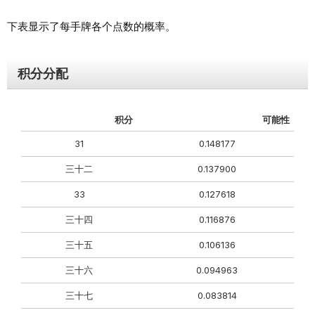
下表显示了每手牌各个点数的概率。
积分分配
积分
可能性
31
0.148177
三十二
0.137900
33
0.127618
三十四
0.116876
三十五
0.106136
三十六
0.094963
三十七
0.083814