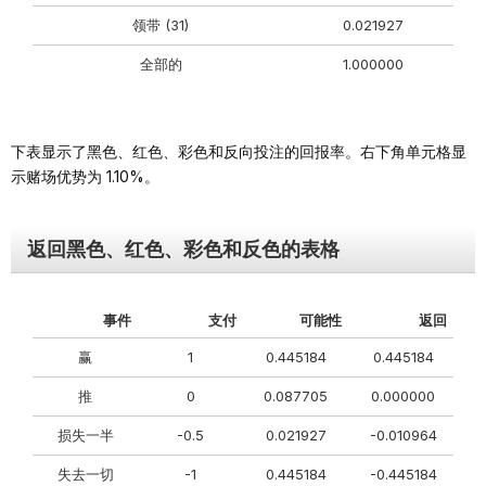
领带 (31)
0.021927
全部的
1.000000
下表显示了黑色、红色、彩色和反向投注的回报率。右下角单元格显
示赌场优势为 1.10%。
返回黑色、红色、彩色和反色的表格
事件
支付
可能性
返回
赢
1
0.445184
0.445184
推
0
0.087705
0.000000
损失一半
-0.5
0.021927
-0.010964
失去一切
-1
0.445184
-0.445184