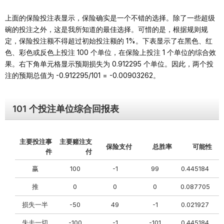
上面的保险投注表显示，保险确实是一个不错的选择。除了一些超级
碗的投注之外，这是我所知道的最佳选择。可惜的是，根据规则规
定，保险投注额不得超过初始投注额的 1%。下表显示了在黑色、红
色、彩色或反色上投注 100 个单位，在保险上投注 1 个单位的综合效
果。右下角单元格显示预期损失为 0.912295 个单位。因此，两个投
注的预期总值为 -0.912295/101 = -0.00903262。
101 个投注单位综合回报表
主要投注事
主要赌注支
保险支付
总胜率
可能性
件
付
赢
100
-1
99
0.445184
4
推
0
0
0
0.087705
损失一半
-50
49
-1
0.021927
-
失去一切
-100
-1
-101
0.445184
-