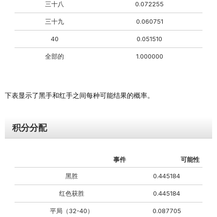
三十八
0.072255
三十九
0.060751
40
0.051510
全部的
1.000000
下表显示了黑手和红手之间每种可能结果的概率。
积分分配
事件
可能性
黑胜
0.445184
红色获胜
0.445184
平局（32-40）
0.087705