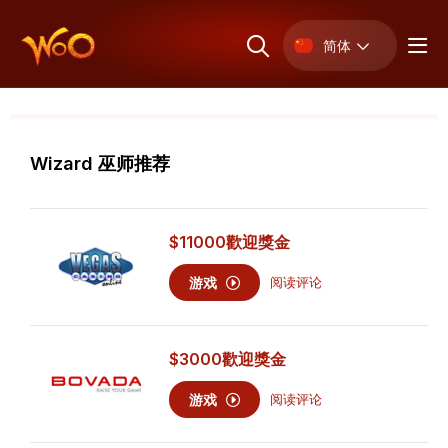
简体
Wizard 巫师推荐
$11000
歡迎獎金
游戏
阅读评论
$3000
歡迎獎金
游戏
阅读评论