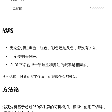
全部的
1.000000
-
战略
无论您押注黑色、红色、彩色还是反色，都没有关系。
一定要购买保险。
在 31 平后输掉一半赌注和押注的概率是相同的。
换句话说，只要你买了保险，你想做什么都可以。
方法论
这项分析基于超过260亿手牌的随机模拟。模拟中使用了切牌，