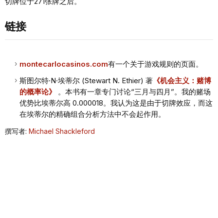
切牌位于271张牌之后。
链接
montecarlocasinos.com
有一个关于游戏规则的页面。
斯图尔特·N·埃蒂尔 (Stewart N. Ethier) 著
《机会主义：赌博
的概率论》
。本书有一章专门讨论“三月与四月”。我的赌场
优势比埃蒂尔高 0.000018。我认为这是由于切牌效应，而这
在埃蒂尔的精确组合分析方法中不会起作用。
撰写者:
Michael Shackleford