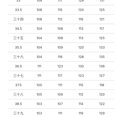
33
109
117
126
131
33.5
108
115
120
125
三十四
108
112
116
121
34.5
104
108
113
117
三十五
104
108
113
125
35.5
104
109
120
133
三十六
104
116
128
135
36.5
111
123
130
136
三十七
111
117
123
127
37.5
105
111
115
118
三十八
105
109
112
120
38.5
103
107
114
122
三十九
103
111
119
129