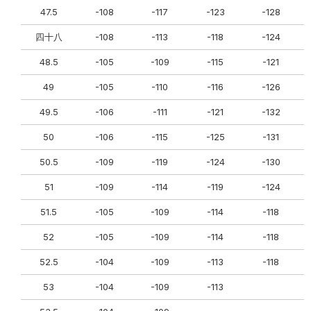
47.5
-108
-117
-123
-128
四十八
-108
-113
-118
-124
48.5
-105
-109
-115
-121
49
-105
-110
-116
-126
49.5
-106
-111
-121
-132
50
-106
-115
-125
-131
50.5
-109
-119
-124
-130
51
-109
-114
-119
-124
51.5
-105
-109
-114
-118
52
-105
-109
-114
-118
52.5
-104
-109
-113
-118
53
-104
-109
-113