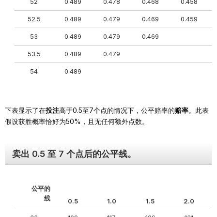
52
0.489
0.478
0.468
0.458
52.5
0.489
0.479
0.469
0.459
53
0.489
0.479
0.469
53.5
0.489
0.479
54
0.489
下表显示了在
投注
高于0.5至7个点的情况下，公平赔率的
赔率
。此表
假设获胜概率恰好为50%，且无任何额外点数。
卖出 0.5 至 7 个点后的公平线。
公平的
线
0.5
1.0
1.5
2.0