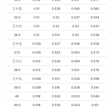
三十五
0.51
0.528
0.545
0.565
35.5
0.51
0.52
0.537
0.554
三十六
0.51
0.52
0.53
0.547
36.5
0.51
0.521
0.53
0.539
三十七
0.526
0.537
0.546
0.556
37.5
0.526
0.552
0.562
0.572
三十八
0.513
0.539
0.564
0.574
38.5
0.513
0.526
0.551
0.576
三十九
0.508
0.521
0.534
0.558
39.5
0.508
0.516
0.528
0.541
40
0.518
0.526
0.533
0.546
40.5
0.518
0.535
0.543
0.55