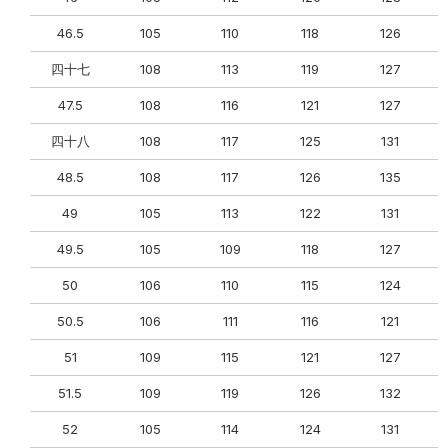
46.5
105
110
118
126
四十七
108
113
119
127
47.5
108
116
121
127
四十八
108
117
125
131
48.5
108
117
126
135
49
105
113
122
131
49.5
105
109
118
127
50
106
110
115
124
50.5
106
111
116
121
51
109
115
121
127
51.5
109
119
126
132
52
105
114
124
131