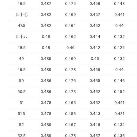
46.5
0.487
0.475
0.459
0.443
四十七
0.482
0.469
0.457
0.441
47.5
0.482
0.464
0.452
0.44
四十八
0.48
0.462
0.444
0.432
48.5
0.48
0.46
0.442
0.425
49
0.489
0.469
0.45
0.432
49.5
0.489
0.478
0.459
0.44
50
0.486
0.476
0.465
0.446
50.5
0.486
0.473
0.462
0.452
51
0.478
0.465
0.452
0.441
51.5
0.478
0.456
0.443
0.431
52
0.489
0.467
0.446
0.434
52.5
0.489
0.478
0.457
0.436