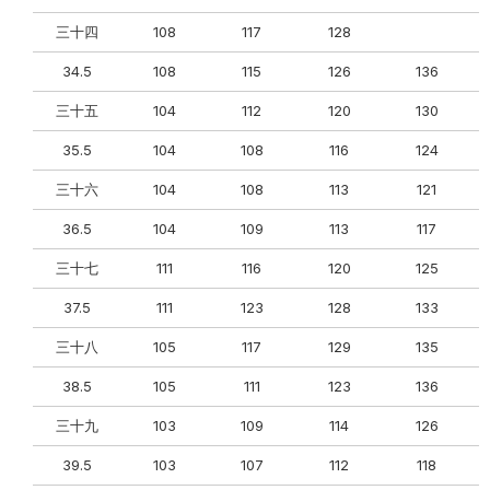
三十四
108
117
128
34.5
108
115
126
136
三十五
104
112
120
130
35.5
104
108
116
124
三十六
104
108
113
121
36.5
104
109
113
117
三十七
111
116
120
125
37.5
111
123
128
133
三十八
105
117
129
135
38.5
105
111
123
136
三十九
103
109
114
126
39.5
103
107
112
118