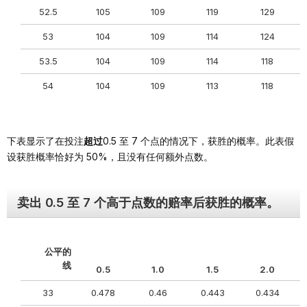
52.5
105
109
119
129
53
104
109
114
124
53.5
104
109
114
118
54
104
109
113
118
下表显示了在投注
超过
0.5 至 7 个点的情况下，获胜的概率。此表假
设获胜概率恰好为 50%，且没有任何额外点数。
卖出 0.5 至 7 个高于点数的赔率后获胜的概率。
公平的
线
0.5
1.0
1.5
2.0
33
0.478
0.46
0.443
0.434