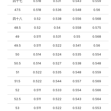
四十七
0.518
0.531
0.543
0.559
47.5
0.518
0.536
0.548
0.56
四十八
0.52
0.538
0.556
0.568
48.5
0.52
0.54
0.558
0.575
49
0.511
0.531
0.55
0.568
49.5
0.511
0.522
0.541
0.56
50
0.514
0.524
0.535
0.554
50.5
0.514
0.527
0.538
0.548
51
0.522
0.535
0.548
0.559
51.5
0.522
0.544
0.557
0.569
52
0.511
0.533
0.554
0.566
52.5
0.511
0.522
0.543
0.564
53
0.511
0.522
0.532
0.553