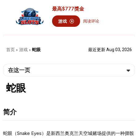
最高
$777
獎金
游戏
阅读评论
首页
游戏
蛇眼
最近更新 Aug 03, 2026
›
›
在这一页
蛇眼
简介
蛇眼（Snake Eyes）是新西兰奥克兰天空城赌场提供的一种掷骰