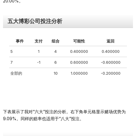
20.00%。
五大博彩公司投注分析
事件
支付
组合
可能性
返回
5
1
4
0.400000
0.400000
7
-1
6
0.600000
-0.600000
全部的
10
1.000000
-0.200000
下表展示了我对“六大”投注的分析。右下角单元格显示赌场优势为
9.09%。同样的赔率也适用于“八大”投注。