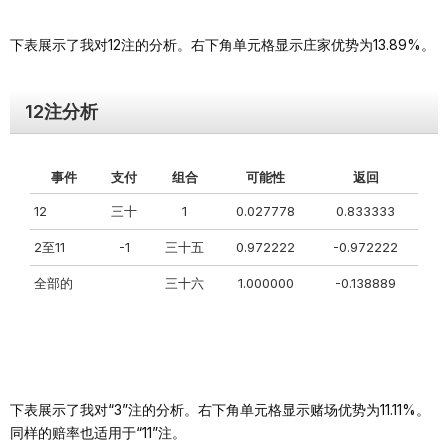
下表展示了我对12注的分析。右下角单元格显示庄家优势为13.89%。
12注分析
事件
支付
组合
可能性
返回
12
三十
1
0.027778
0.833333
2至11
-1
三十五
0.972222
-0.972222
全部的
三十六
1.000000
-0.138889
下表展示了我对“3”注的分析。右下角单元格显示赌场优势为11.11%。
同样的赔率也适用于“11”注。