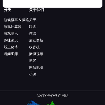
分类
关于我们
游戏概率 & 策略
关于
游戏计算器
联络
游戏资讯
连结
趣味试玩
最近更新
线上赌博
收音机
请问巫师
赌博视频
博客
网站地图
小说
我们的合作伙伴网站