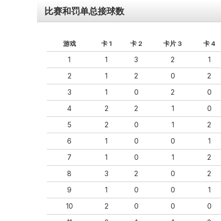
比赛和罚单总接球数
游戏
卡 1
卡 2
卡片 3
卡 4
1
1
3
2
1
2
1
2
0
2
3
1
0
2
0
4
2
2
1
0
5
2
0
1
2
6
1
0
0
1
7
1
0
1
2
8
3
2
0
2
9
1
0
0
1
10
2
0
0
0