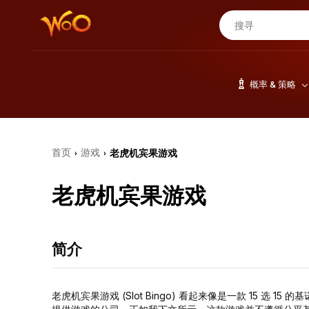
概率 & 策略
首页
游戏
老虎机宾果游戏
›
›
老虎机宾果游戏
简介
老虎机宾果游戏 (Slot Bingo) 看起来像是一款 15 选 15