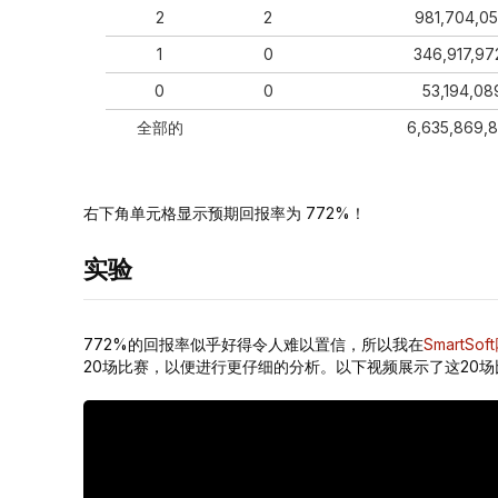
2
2
981,704,05
1
0
346,917,97
0
0
53,194,08
全部的
6,635,869,8
右下角单元格显示预期回报率为 772%！
实验
772%的回报率似乎好得令人难以置信，所以我在
SmartSof
20场比赛，以便进行更仔细的分析。以下视频展示了这20场