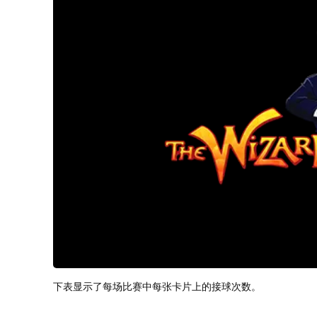
下表显示了每场比赛中每张卡片上的接球次数。