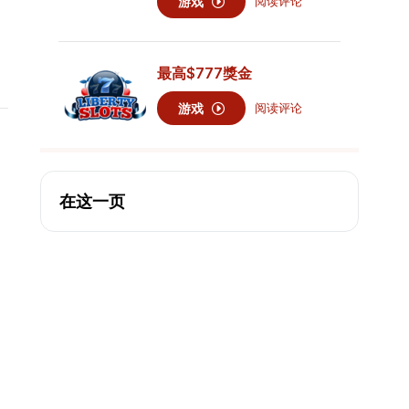
游戏
阅读评论
最高
$777
獎金
游戏
阅读评论
在这一页