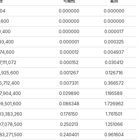
合
可能性
返回
504
0.000000
0.000000
,600
0.000000
0.000000
0,400
0.000000
0.000017
93,400
0.000001
0.000325
174,600
0.000012
0.004937
,111,072
0.000152
0.030412
,925,600
0.001267
0.126716
5,712,400
0.007331
0.366572
7,904,400
0.029890
1.195589
9,501,600
0.086348
1.726962
03,383,260
0.176150
1.761501
07,078,500
0.250213
1.251066
83,271,500
0.240401
0.961604