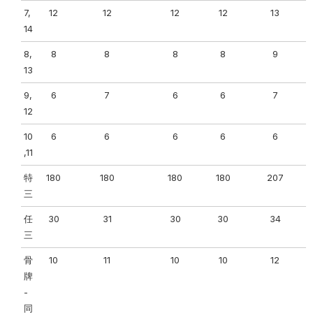
7,
12
12
12
12
13
14
8,
8
8
8
8
9
13
9,
6
7
6
6
7
12
10
6
6
6
6
6
,11
特
180
180
180
180
207
三
任
30
31
30
30
34
三
⾻
10
11
10
10
12
牌
-
同