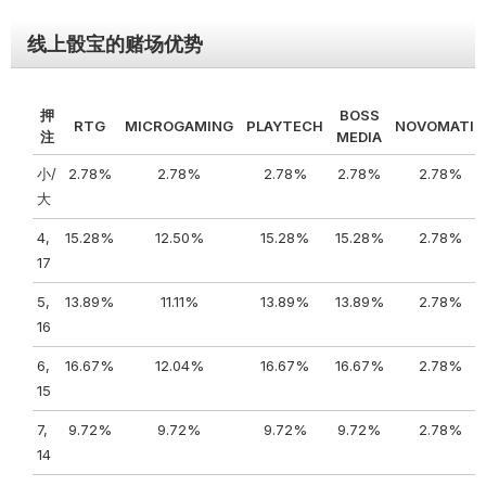
线上骰宝的赌场优势
押
BOSS
RTG
MICROGAMING
PLAYTECH
NOVOMATIC
注
MEDIA
⼩/
2.78%
2.78%
2.78%
2.78%
2.78%
⼤
4,
15.28%
12.50%
15.28%
15.28%
2.78%
17
5,
13.89%
11.11%
13.89%
13.89%
2.78%
16
6,
16.67%
12.04%
16.67%
16.67%
2.78%
15
7,
9.72%
9.72%
9.72%
9.72%
2.78%
14