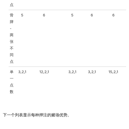
点
⾻
5
6
5
6
6
牌
-
两
张
不
同
点
单
3,2,1
12,2,1
3,2,1
3,2,1
15,2,1
⼀
点
数
下⼀个列表显⽰每种押注的赌场优势。