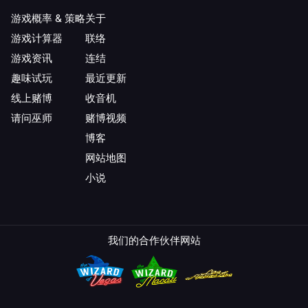
游戏概率 & 策略
关于
游戏计算器
联络
游戏资讯
连结
趣味试玩
最近更新
线上赌博
收音机
请问巫师
赌博视频
博客
网站地图
小说
我们的合作伙伴网站