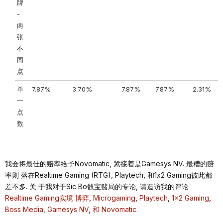
牌
-
两
张
不
同
点
单
7.87%
3.70%
7.87%
7.87%
2.31%
⼀
点
数
我会将最佳的赔率给予Novomatic, 紧接着是Gamesys NV. 最糟的赔
率则 落在Realtime Gaming (RTG), Playtech, 和1x2 Gaming彼此都
差不多. 关 于我对于Sic Bo骰宝赌局的专论, 请造访我的评论
Realtime Gaming实境 博弈
,
Microgaming
,
Playtech
,
1x2 Gaming
,
Boss Media
,
Gamesys NV
,
和 Novomatic
.