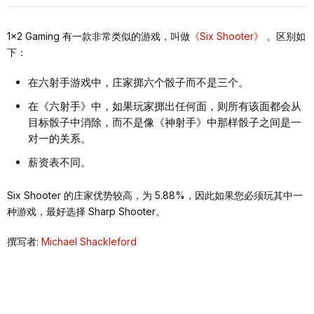
1x2 Gaming 有一款非常类似的游戏，叫做
《Six Shooter》
。区别如
下：
在六射手游戏中，庄家掷六个骰子而不是三个。
在《六射手》中，如果玩家掷出任何面，则所有该面都会从
目标骰子中消除，而不是像《神射手》中那样骰子之间是一
对一的关系。
薪资表不同。
Six Shooter 的庄家优势较高，为 5.88%，因此如果您必须玩其中一
种游戏，最好选择 Sharp Shooter。
撰写者:
Michael Shackleford