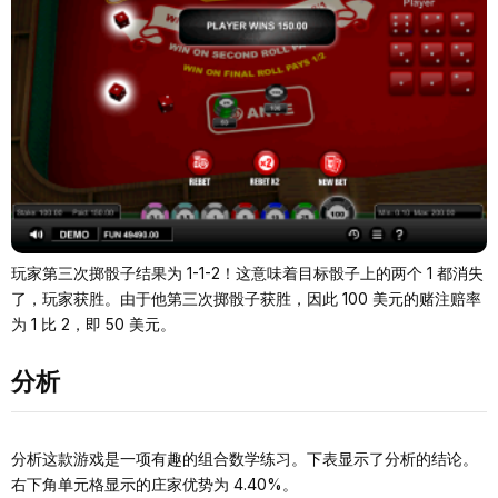
玩家第三次掷骰子结果为 1-1-2！这意味着目标骰子上的两个 1 都消失
了，玩家获胜。由于他第三次掷骰子获胜，因此 100 美元的赌注赔率
为 1 比 2，即 50 美元。
分析
分析这款游戏是一项有趣的组合数学练习。下表显示了分析的结论。
右下角单元格显示的庄家优势为 4.40%。