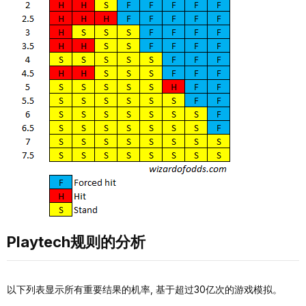
Playtech规则的分析
以下列表显⽰所有重要结果的机率, 基于超过30亿次的游戏模拟。