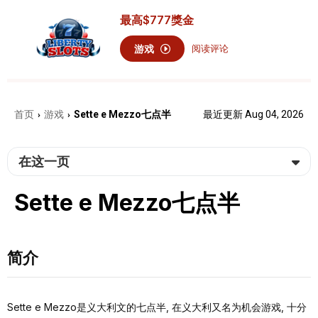
最高
$777
獎金
游戏
阅读评论
首页
游戏
Sette e Mezzo七点半
最近更新 Aug 04, 2026
›
›
在这一页
Sette e Mezzo七点半
简介
Sette e Mezzo是义⼤利⽂的七点半, 在义⼤利⼜名为机会游戏, ⼗分