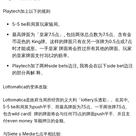
Playtech加上以下的规则:
5-5 tie和局算玩家输局。
最⾼牌⾯为「皇家7.5点」, 包括两张总点数为7.5点、含有⾦
币花⾊的 King牌。这样的牌⾯只有在另⼀张牌为0.5点或7点
时才能成形。⼀⼿皇家 牌⾯将会胜过所有其他的牌⾯。玩家
的皇家牌⾯⽀付3⽐2的赔率。
Playtech加了两种side bets边注, 我将会在以下side bet边注
的部分再解 释。
Lottomatica的变体改版:
Lottomatica是政府当局所经营的义⼤利「lottery乐透彩」。在其中,
5-5 tie和局算为push平⼿、⽽最⾼牌⾯为7.5点。⼀⼿两张牌7.5点、
包含wild card⺩牌的牌⾯将会与任何7.5点的牌⾯push平⼿、并且⽀
付even money 等额押注的⾦额。
与Siete y Media七点半相⽐较: