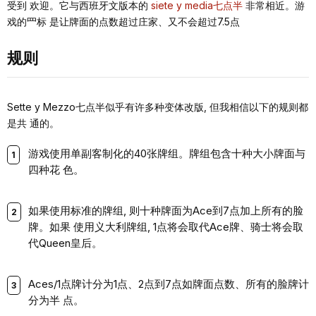
受到 欢迎。它与⻄班⽛⽂版本的
siete y media七点半
⾮常相近。游
戏的⺫标 是让牌⾯的点数超过庄家、⼜不会超过7.5点
规则
Sette y Mezzo七点半似乎有许多种变体改版, 但我相信以下的规则都
是共 通的。
游戏使⽤单副客制化的40张牌组。牌组包含⼗种⼤⼩牌⾯与
四种花 ⾊。
如果使⽤标准的牌组, 则⼗种牌⾯为Ace到7点加上所有的脸
牌。如果 使⽤义⼤利牌组, 1点将会取代Ace牌、骑⼠将会取
代Queen皇后。
Aces/1点牌计分为1点、2点到7点如牌⾯点数、所有的脸牌计
分为半 点。