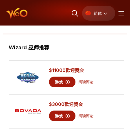
简体
Wizard 巫师推荐
$11000
歡迎獎金
游戏
阅读评论
$3000
歡迎獎金
游戏
阅读评论