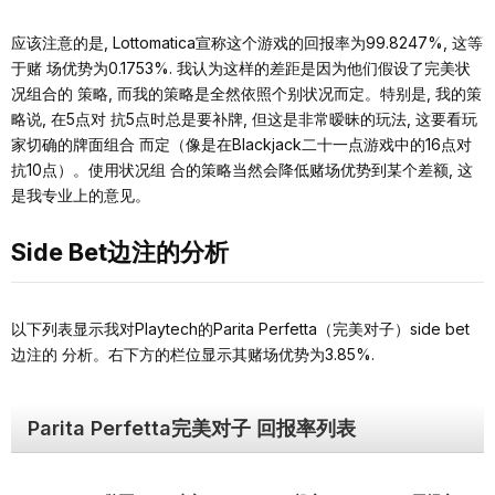
应该注意的是, Lottomatica宣称这个游戏的回报率为99.8247%, 这等
于赌 场优势为0.1753%. 我认为这样的差距是因为他们假设了完美状
况组合的 策略, ⽽我的策略是全然依照个别状况⽽定。特别是, 我的策
略说, 在5点对 抗5点时总是要补牌, 但这是⾮常暧昧的玩法, 这要看玩
家切确的牌⾯组合 ⽽定（像是在Blackjack⼆⼗⼀点游戏中的16点对
抗10点）。使⽤状况组 合的策略当然会降低赌场优势到某个差额, 这
是我专业上的意⻅。
Side Bet边注的分析
以下列表显⽰我对Playtech的Parita Perfetta（完美对⼦）side bet
边注的 分析。右下⽅的栏位显⽰其赌场优势为3.85%.
Parita Perfetta完美对⼦ 回报率列表