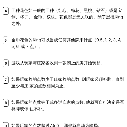
四种花⾊如⼀般的四种（红⼼、梅花、⿊桃、钻⽯）或是宝
剑、杯⼦、 ⾦币、权杖。花⾊都是⽆关联的、除了⿊桃King
之外。
⾦币花⾊的King可以当成任何其他牌来计点（0.5, 1, 2, 3, 4,
5, 6, 或 7 点）。
游戏从玩家与庄家各收到⼀张朝上的牌开始玩起。
如果玩家牌的点数少于庄家牌的点数, 则玩家必须补牌、直到
⾄少与庄 家的点数相同为⽌。
如果玩家的点数等于或多过庄家的点数, 他就可⾃⾏决定是否
补牌或停 住不补。
如果玩家的点数超过7.5点、那他就⾃动为输局。