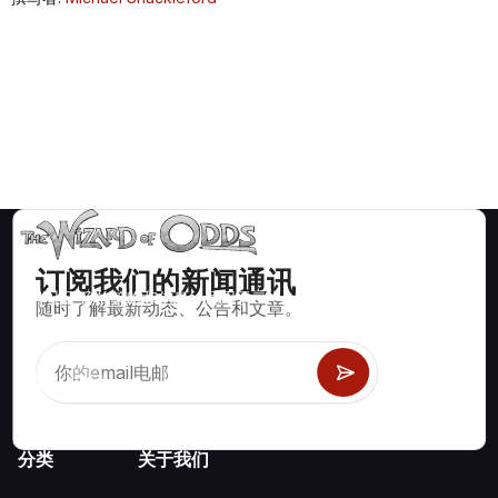
订阅我们的新闻通讯
数学上正确的策略和信息，适用于二十一点、掷骰子、轮盘赌等
随时了解最新动态、公告和文章。
数百种可玩的赌场游戏。
分类
关于我们