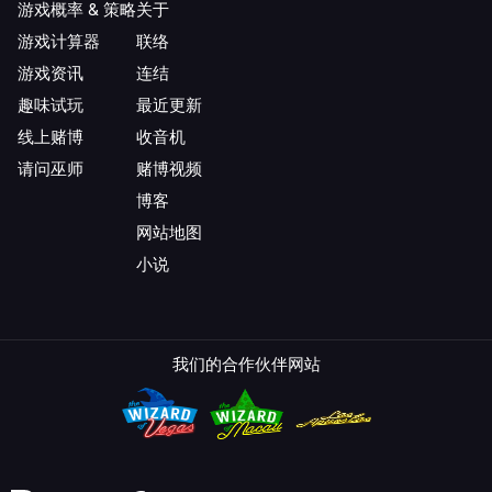
游戏概率 & 策略
关于
游戏计算器
联络
游戏资讯
连结
趣味试玩
最近更新
线上赌博
收音机
请问巫师
赌博视频
博客
网站地图
小说
我们的合作伙伴网站