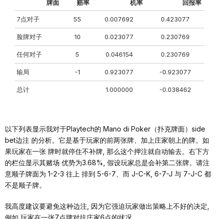
牌⾯
赔率
机率
回报率
7点对⼦
55
0.007692
0.423077
脸牌对⼦
10
0.023077
0.230769
任何对⼦
5
0.046154
0.230769
输局
-1
0.923077
-0.923077
总计
1.000000
-0.038462
以下列表显⽰我对于Playtech的 Mano di Poker（扑克牌⾯）side
bet边注 的分析。它是基于玩家的前两张牌、加上庄家朝上的牌。如
果玩家在⼀张 牌时就停住不补牌, 那么这个押注就⾃动输去。右下⽅
的栏位显⽰其赌场 优势为3.68%, 假设玩家总是会补第⼆张牌。请注
意顺⼦牌⾯为 1-2-3 往上 排到 5-6-7、⽽ J-C-K, 6-7-J 与 7-J-C 都
不是顺⼦牌。
我⾼度建议要避免这种边注, 因为它强迫玩家做出策略上不好的决定,
例如 玩家在⼀张7点牌对抗庄家6点的状况。