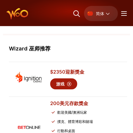
简体
Wizard 巫师推荐
$2350
迎新獎金
游戏
200美元
存款獎金
歡迎美國/澳洲玩家
撲克、體育博彩和賭場
行動和桌面