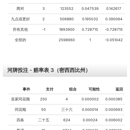
两对
3
123552
0.047539
0.142617
九点或更好
2
506880
0.195032
0.390064
所有其他
-1
1893900
0.728715
-0.728715
全部的
2598960
1
-0.051042
河牌投注 - 赔率表 3（密西西比州）
事件
支付
组合
可能性
返回
皇家同花顺
250
4
0.000002
0.000385
同花顺
50
三十六
0.000014
0.000693
四条
二十五
624
0.00024
0.006002