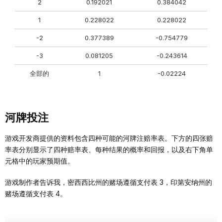
2
0.192021
0.384042
1
0.228022
0.228022
-2
0.377389
-0.754779
-3
0.081205
-0.243614
全部的
1
-0.02224
河牌投注
游戏开发商提供的资料包含四种可能的河牌注赔率表。下方的四张赔
率表分别显示了四种赔率表、每种结果的概率和回报，以及右下角单
元格中的玩家预期值。
游戏制作者告诉我，密西西比州的赌场遵循支付表 3，印第安纳州的
赌场遵循支付表 4。