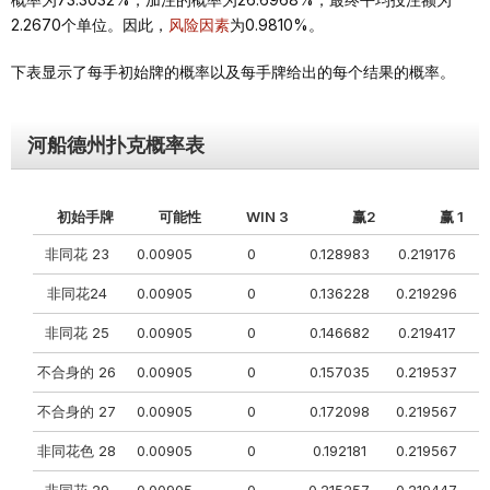
2.2670个单位。因此，
风险因素
为0.9810%。
下表显示了每手初始牌的概率以及每手牌给出的每个结果的概率。
河船德州扑克概率表
初始手牌
可能性
WIN 3
赢2
赢 1
非同花 23
0.00905
0
0.128983
0.219176
非同花24
0.00905
0
0.136228
0.219296
0
非同花 25
0.00905
0
0.146682
0.219417
不合身的 26
0.00905
0
0.157035
0.219537
0
不合身的 27
0.00905
0
0.172098
0.219567
0
非同花色 28
0.00905
0
0.192181
0.219567
0
非同花 29
0.00905
0
0.215257
0.219447
0