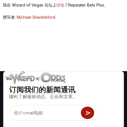
我在 Wizard of Vegas 论坛上
讨论了
Repeater Bets Plus。
撰写者:
Michael Shackleford
订阅我们的新闻通讯
数学上正确的策略和信息，适用于二十一点、掷骰子、轮盘赌等
随时了解最新动态、公告和文章。
数百种可玩的赌场游戏。