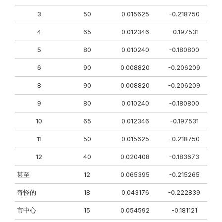
3
50
0.015625
-0.218750
4
65
0.012346
-0.197531
5
80
0.010240
-0.180800
6
90
0.008820
-0.206209
8
90
0.008820
-0.206209
9
80
0.010240
-0.180800
10
65
0.012346
-0.197531
11
50
0.015625
-0.218750
12
40
0.020408
-0.183673
甚至
12
0.065395
-0.215265
奇怪的
18
0.043176
-0.222839
市中心
15
0.054592
-0.181121