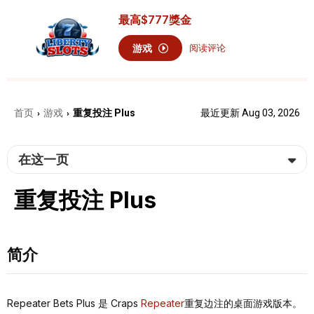
最高
$777
獎金
游戏
阅读评论
首页
游戏
重复投注 Plus
最近更新 Aug 03, 2026
›
›
在这一页
重复投注 Plus
简介
Repeater Bets Plus 是 Craps
Repeater
重复边注的桌面游戏版本。