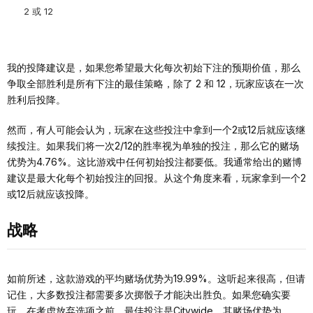
2 或 12
-
我的投降建议是，如果您希望最大化每次初始下注的预期价值，那么
争取全部胜利是所有下注的最佳策略，除了 2 和 12，玩家应该在一次
胜利后投降。
然而，有人可能会认为，玩家在这些投注中拿到一个2或12后就应该继
续投注。如果我们将一次2/12的胜率视为单独的投注，那么它的赌场
优势为4.76%。这比游戏中任何初始投注都要低。我通常给出的赌博
建议是最大化每个初始投注的回报。从这个角度来看，玩家拿到一个2
或12后就应该投降。
战略
如前所述，这款游戏的平均赌场优势为19.99%。这听起来很高，但请
记住，大多数投注都需要多次掷骰子才能决出胜负。如果您确实要
玩，在考虑放弃选项之前，最佳投注是Citywide，其赌场优势为