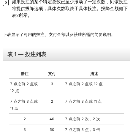
如果投注的某个特定总数已至少滚动了一定次数，则该投注
将提供投降选项，具体次数取决于具体投注。投降金额如下
表2所示。
下表显示了可用的投注、支付金额以及获胜所需的简要说明。
表 1 — 投注列表
赌注
支付
描述
7 点之前 2 点或
3
7 点之前 2 点或 12 点
12 点
7 点之前 3 点或
2
7 点之前 3 点或 11 点
11 点
2
40
7 点之前 2 次，2 次
3
50
7 点之前 3 点，3 倍