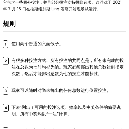
它包含一些额外投注，并且部分投注支持投降选项。该游戏于 2021
年 7 月 16 日在拉斯维加斯 Linq 酒店开始现场试运行。
规则
使用两个普通的六面骰子。
有很多种投注方式。所有投注的共同点是，所有未完成的投
注在总数为七时均视为输。玩家必须掷出其他总数达到指定
次数，然后才能掷出总数为七的投注才能获胜。
玩家可以随时对尚未掷出的任何总数进行位置投注。
下表1列出了可用的投注选项、赔率以及中奖条件的简要说
明。所有中奖均以“一注”计算。