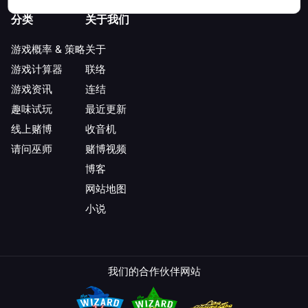
分类
关于我们
游戏概率 & 策略
关于
游戏计算器
联络
游戏资讯
连结
趣味试玩
最近更新
线上赌博
收音机
请问巫师
赌博视频
博客
网站地图
小说
我们的合作伙伴网站