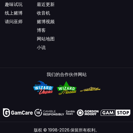
趣味试玩
最近更新
线上赌博
收音机
请问巫师
赌博视频
博客
网站地图
小说
我们的合作伙伴网站
版权 © 1998-2026.保留所有权利。