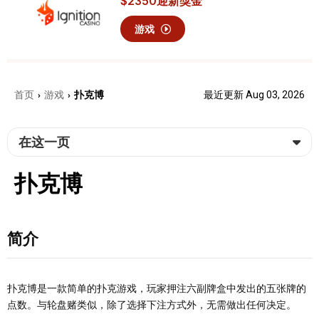
$2350
迎新獎金
游戏
首页
游戏
扑克博
最近更新 Aug 03, 2026
›
›
在这一页
扑克博
简介
扑克博是一款简单的扑克游戏，玩家押注六副牌盒中发出的五张牌的
点数。与轮盘赌类似，除了选择下注方式外，无需做出任何决定。