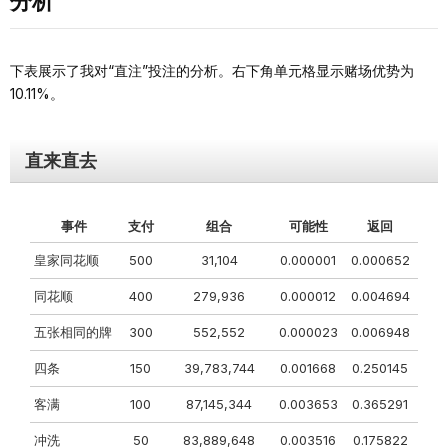
分析
下表展示了我对“直注”投注的分析。右下角单元格显示赌场优势为
10.11%。
直来直去
事件
支付
组合
可能性
返回
皇家同花顺
500
31,104
0.000001
0.000652
同花顺
400
279,936
0.000012
0.004694
五张相同的牌
300
552,552
0.000023
0.006948
四条
150
39,783,744
0.001668
0.250145
客满
100
87,145,344
0.003653
0.365291
冲洗
50
83,889,648
0.003516
0.175822