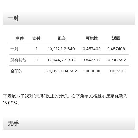
一对
事件
支付
组合
可能性
返回
一对
1
10,912,112,640
0.457408
0.457408
所有其他
-1
12,944,271,912
0.542592
-0.542592
全部的
23,856,384,552
1.000000
-0.085183
下表展示了我对“无牌”投注的分析。右下角单元格显示庄家优势为
15.09%。
无手