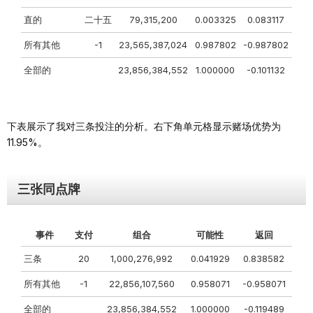
直的
二十五
79,315,200
0.003325
0.083117
所有其他
-1
23,565,387,024
0.987802
-0.987802
全部的
23,856,384,552
1.000000
-0.101132
下表展示了我对三条投注的分析。右下角单元格显示赌场优势为
11.95%。
三张同点牌
事件
支付
组合
可能性
返回
三条
20
1,000,276,992
0.041929
0.838582
所有其他
-1
22,856,107,560
0.958071
-0.958071
全部的
23,856,384,552
1.000000
-0.119489