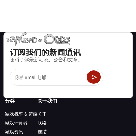
订阅我们的新闻通讯
数学上正确的策略和信息，适用于二十一点、掷骰子、轮盘赌等
随时了解最新动态、公告和文章。
数百种可玩的赌场游戏。
分类
关于我们
游戏概率 & 策略
关于
游戏计算器
联络
游戏资讯
连结