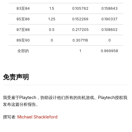
83至84
1.5
0.105762
0.158643
85至86
1.25
0.152269
0.190337
87至88
0.5
0.217205
0.108602
89至90
0
0.307116
0
全部的
1
0.969958
免责声明
我受雇于Playtech，协助设计他们所有的街机游戏。Playtech授权我
发布这篇分析报告。
撰写者:
Michael Shackleford