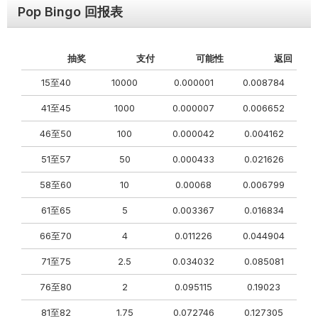
Pop Bingo 回报表
抽奖
支付
可能性
返回
15至40
10000
0.000001
0.008784
41至45
1000
0.000007
0.006652
46至50
100
0.000042
0.004162
51至57
50
0.000433
0.021626
58至60
10
0.00068
0.006799
61至65
5
0.003367
0.016834
66至70
4
0.011226
0.044904
71至75
2.5
0.034032
0.085081
76至80
2
0.095115
0.19023
81至82
1.75
0.072746
0.127305