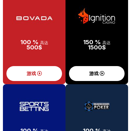
100 %
150 %
高达
高达
500$
1500$
游戏
游戏
100 %
100 %