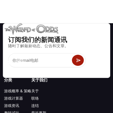
订阅我们的新闻通讯
数学上正确的策略和信息，适用于二十一点、掷骰子、轮盘赌等
随时了解最新动态、公告和文章。
数百种可玩的赌场游戏。
分类
关于我们
游戏概率 & 策略
关于
游戏计算器
联络
游戏资讯
连结
趣味试玩
最近更新