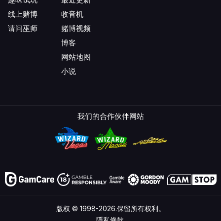
线上赌博
收音机
请问巫师
赌博视频
博客
网站地图
小说
我们的合作伙伴网站
版权 © 1998-2026.保留所有权利。
隱私條款.