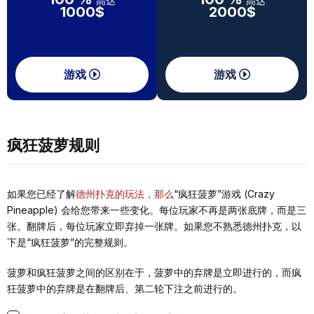
高达
高达
1000$
2000$
游戏
游戏
疯狂菠萝规则
如果您已经了解
德州扑克的玩法，那么
“疯狂菠萝”游戏 (Crazy
Pineapple) 会给您带来一些变化。每位玩家不再是两张底牌，而是三
张。翻牌后，每位玩家立即弃掉一张牌。如果您不熟悉德州扑克，以
下是“疯狂菠萝”的完整规则。
菠萝和疯狂菠萝之间的区别在于，菠萝中的弃牌是立即进行的，而疯
狂菠萝中的弃牌是在翻牌后、第二轮下注之前进行的。