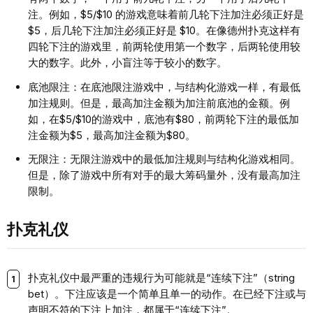
注。例如，$5/$10 的游戏意味着前几轮下注加注必须正好是
$5，后几轮下注加注必须正好是 $10。在像德州扑克这样有
四轮下注的游戏里，前两轮使用第一个数字，后两轮使用较
大的数字。此外，小盲注等于较小的数字。
底池限注：在底池限注游戏中，与结构化游戏一样，有最低
加注规则。但是，最高加注金额为加注前底池的金额。例
如，在$5/$10的游戏中，底池有$80，前两轮下注的最低加
注金额为$5，最高加注金额为$80。
无限注：无限注游戏中的最低加注规则与结构化游戏相同。
但是，除了游戏中所有对手的最大筹码量外，没有最高加注
限制。
扑克礼仪
扑克礼仪中最严重的违规行为可能就是“连续下注”（string
bet）。下注应该是一个简单且单一的动作。在已经下注或与
声明不符的下注上加注，都属于“连续下注”。