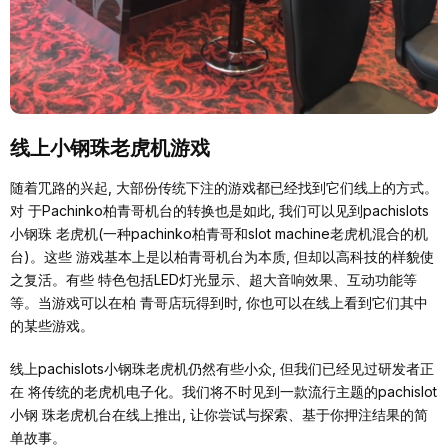
线上⼩钢珠⽼⻁机游戏
随着⺴路的兴起, ⼤部份传统下注的游戏都已经找到它们线上的⽅式。
对 于Pachinko柏⻘哥机台的转换也是如此, 我们可以⻅到pachislots
⼩钢珠 ⽼⻁机(⼀种pachinko柏⻘哥和slot machine⽼⻁机混合的机
台)。这些 游戏基本上是以柏⻘哥机台为本质, 但却以⾼科技的样貌使
之复活。有些 特⾊包括LED灯光显⽰、超⼤⾳响效果、互动功能等
等。当游戏可以在柏 ⻘哥店玩得到时, 你也可以在线上看到它们其中
的某些游戏。
线上pachislots⼩钢珠⽼⻁机仍然有些⼩众, 但我们已经⻅过研发者正
在 将传统的⽼⻁机电⼦化。我们将不时⻅到⼀款流⾏主题的pachislot
⼩钢 珠⽼⻁机台在线上推出, 让你尝试与探索、基于你押注结果的简
单故事。