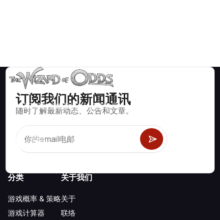
订阅我们的新闻通讯
数学上正确的策略和信息，适用于二十一点、掷骰子、轮盘赌等
随时了解最新动态、公告和文章。
数百种可玩的赌场游戏。
分类
关于我们
游戏概率 & 策略
关于
游戏计算器
联络