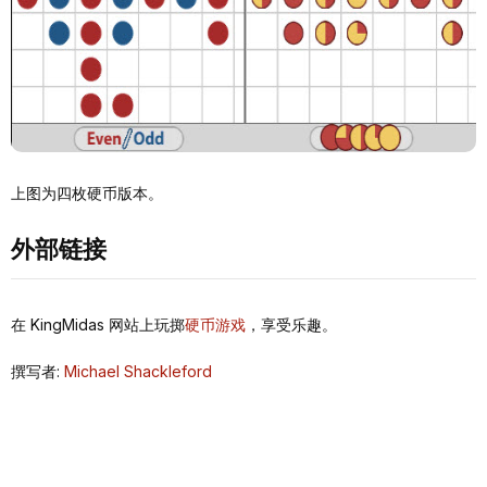
上图为四枚硬币版本。
外部链接
在 KingMidas 网站上玩掷
硬币游戏
，享受乐趣。
撰写者:
Michael Shackleford