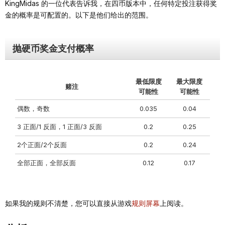
KingMidas 的一位代表告诉我，在四币版本中，任何特定投注获得奖
金的概率是可配置的。以下是他们给出的范围。
抛硬币奖金支付概率
最低限度
最大限度
赌注
可能性
可能性
偶数，奇数
0.035
0.04
3 正面/1 反面，1 正面/3 反面
0.2
0.25
2个正面/2个反面
0.2
0.24
全部正面，全部反面
0.12
0.17
如果我的规则不清楚，您可以直接从游戏
规则屏幕
上阅读。