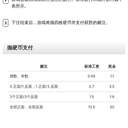
表所示。
下注结束后，游戏将抛四枚硬币并支付获胜的赌注。
抛硬币支付
赌注
标准工资
奖金
偶数、奇数
0.95
1.1
3 正面/1 反面，1 正面/3 反面
2.7
3.5
2个正面/2个反面
1.5
1.9
全部正面，全部反面
13.5
20