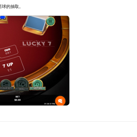
诺球的抽取。
。