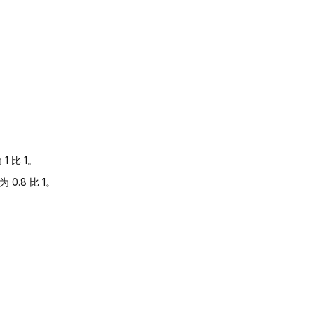
1 比 1。
0.8 比 1。