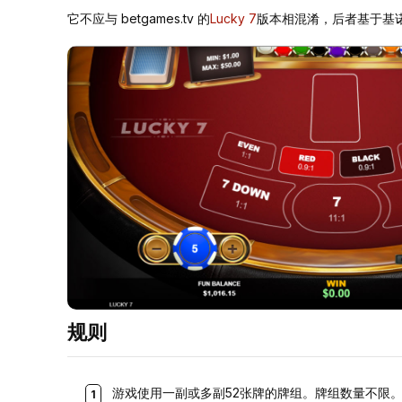
它不应与 betgames.tv 的
Lucky 7
版本相混淆，后者基于基
规则
游戏使用一副或多副52张牌的牌组。牌组数量不限