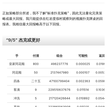
正如策略部分所述，我不了解“标准扑克策略”，因此无法量化完美策
略或最大回报。我只能提供在红岩度假村观察到的视频扑克牌桌的回
报表。我相信最大回报略高于以下回报。
“9/5” 杰克或更好
手
付清
组合
可能性
返回
皇家同花顺
800
496237776
0.000025
0.0199
同花顺
50
2137447980
0.000107
0.0053
四条
二十五
47100799404
0.002363
0.0590
客满
9
229510637676
0.011514
0.1036
冲洗
5
217120426644
0.010892
0.0544
直的
4
223861063908
0.011231
0.0449