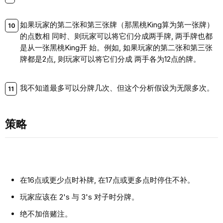
如果玩家的第⼆张和第三张牌（那⿊桃King算为第⼀张牌）
的点数相 同时、则玩家可以将它们分成两⼿牌, 两⼿牌也都
是从⼀张⿊桃King开 始。例如, 如果玩家的第⼆张和第三张
牌都是2点, 则玩家可以将它们分成 两⼿各为12点的牌。
我不知道最多可以分牌⼏次、但这个分析假设为⽆限多次。
策略
在16点或更少点时补牌, 在17点或更多点时停住不补。
玩家应该在 2's 与 3's 对⼦时分牌。
绝不加倍赌注。