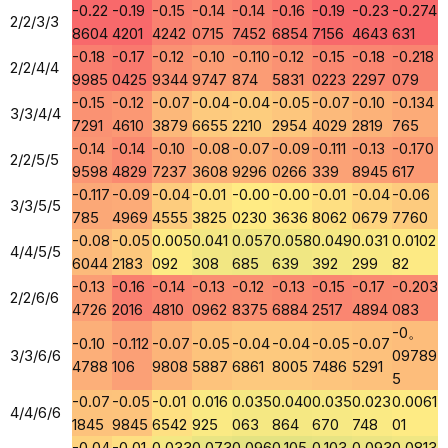
-0.22
-0.19
-0.15
-0.14
-0.14
-0.16
-0.19
-0.23
-0.274
2/2/3/3
8604
4201
4242
0715
7452
6854
7156
4643
631
-0.18
-0.17
-0.12
-0.10
-0.110
-0.12
-0.15
-0.18
-0.218
2/2/4/4
9985
0425
9344
9747
874
5831
0223
2297
079
-0.15
-0.12
-0.07
-0.04
-0.04
-0.05
-0.07
-0.10
-0.134
3/3/4/4
7291
4610
3879
6655
2210
2954
4029
2819
765
-0.14
-0.14
-0.10
-0.08
-0.07
-0.09
-0.111
-0.13
-0.170
2/2/5/5
9598
4829
7237
3608
9296
0266
339
8945
617
-0.117
-0.09
-0.04
-0.01
-0.00
-0.00
-0.01
-0.04
-0.06
3/3/5/5
785
4969
4555
3825
0230
3636
8062
0679
7760
-0.08
-0.05
0.005
0.041
0.057
0.058
0.049
0.031
0.0102
4/4/5/5
6044
2183
092
308
685
639
392
299
82
-0.13
-0.16
-0.14
-0.13
-0.12
-0.13
-0.15
-0.17
-0.203
2/2/6/6
4726
2016
4810
0962
8375
6884
2517
4894
083
-0。
-0.10
-0.112
-0.07
-0.05
-0.04
-0.04
-0.05
-0.07
3/3/6/6
09789
4788
106
9808
5887
6861
8005
7486
5291
5
-0.07
-0.05
-0.01
0.016
0.035
0.040
0.035
0.023
0.0061
4/4/6/6
1845
9845
6542
925
063
864
670
748
01
-0.04
-0.01
0.033
0.073
0.096
0.105
0.103
0.093
0.0813