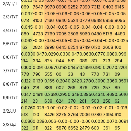
0.023
-0.03
-0.07
-0.07
-0.07
-0.07
-0.07
-0.08
-0.08
2/2/T/T
869
7647
0978
8908
9252
7390
7312
0403
6145
0.037
-0.02
-0.05
-0.06
-0.06
-0.06
-0.05
-0.05
-0.05
3/3/T/T
078
4100
7166
6840
5524
0779
6948
6859
8095
0.045
-0.01
-0.04
-0.05
-0.05
-0.04
-0.04
-0.03
-0.03
4/4/T/T
880
4728
7760
7005
3506
5960
0480
5178
4480
0.062
-0.00
-0.04
-0.05
-0.05
-0.04
-0.04
-0.03
-0.025
5/5/T/T
162
2824
2898
6445
6254
8749
0120
2608
100
0.083
0.047
0.029
0.033
0.047
0.063
0.077
0.088
0.096
6/6/T/T
194
334
825
944
581
089
311
223
294
0.100
0.091
0.097
0.1182
0.1451
0.1691
0.190
0.207
0.2201
7/7/T/T
778
796
555
00
33
43
770
731
09
0.122
0.139
0.165
0.204
0.242
0.278
0.309
0.336
0.3591
8/8/T/T
040
218
889
002
266
876
729
257
89
0.147
0.1911
0.238
0.295
0.348
0.395
0.434
0.469
0.5016
9/9/T/T
214
23
638
624
378
261
503
258
62
0.076
0.028
-0.00
-0.02
-0.02
-0.02
-0.02
-0.01
-0.018
2/2/J/J
513
120
8426
3275
3764
2006
0780
7394
910
0.086
0.039
0.006
-0.00
-0.00
-0.00
0.003
0.007
0.0091
3/3/J/J
322
911
822
5878
6652
2479
600
361
65