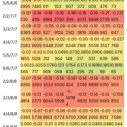
5/5/6/6
2995
7485
611
153
607
372
009
476
73
-0.121
-0.18
-0.18
-0.18
-0.181
-0.18
-0.19
-0.21
-0.231
2/2/7/7
230
4116
9184
2790
399
4721
5848
2739
925
-0.08
-0.12
-0.115
-0.09
-0.09
-0.09
-0.10
-0.115
-0.133
3/3/7/7
6385
4130
527
9124
2142
3816
3549
942
647
-0.05
-0.06
-0.04
-0.02
-0.00
-0.00
-0.00
-0.01
-0.027
4/4/7/7
2583
9929
6448
2591
6248
2168
5558
3527
768
-0.02
-0.02
0.014
0.049
0.073
0.085
0.090
0.086
0.078
5/5/7/7
1855
1328
312
304
148
217
551
639
586
0.002
0.025
0.076
0.123
0.154
0.173
0.1818
0.1851
0.1819
6/6/7/7
565
717
908
068
833
296
29
98
85
-0.07
-0.14
-0.15
-0.14
-0.141
-0.14
-0.14
-0.15
-0.171
2/2/8/8
9260
3595
3524
6500
424
2749
8896
9310
905
-0。
-0.06
-0.13
-0.14
-0.14
-0.13
-0.14
-0.14
-0.159
3/3/8/8
14118
4814
2375
8044
5928
9826
3260
9482
855
4
-0.03
-0.07
-0.07
-0.06
-0.05
-0.05
-0.05
-0.05
-0.06
4/4/8/8
0365
5738
8163
6774
6700
2368
2060
8212
7586
0.000
-0.02
-0.01
0.010
0.028
0.041
0.046
0.048
0.044
5/5/8/8