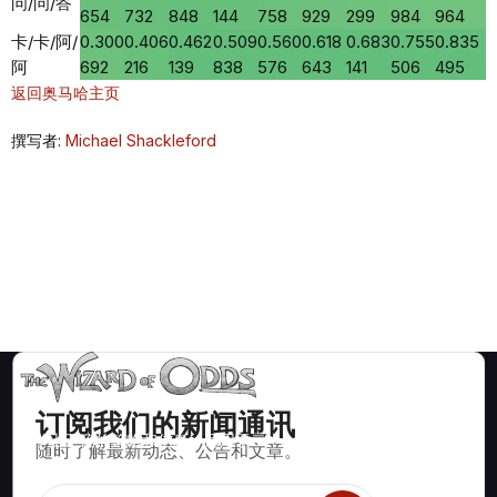
问/问/答
654
732
848
144
758
929
299
984
964
卡/卡/阿/
0.300
0.406
0.462
0.509
0.560
0.618
0.683
0.755
0.835
阿
692
216
139
838
576
643
141
506
495
返回奥马哈主页
撰写者:
Michael Shackleford
订阅我们的新闻通讯
数学上正确的策略和信息，适用于二十一点、掷骰子、轮盘赌等
随时了解最新动态、公告和文章。
数百种可玩的赌场游戏。