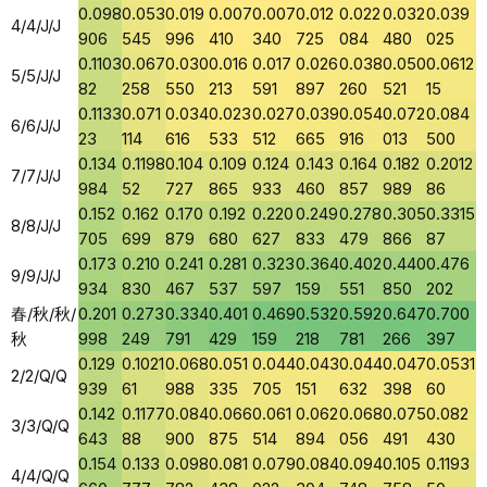
0.098
0.053
0.019
0.007
0.007
0.012
0.022
0.032
0.039
4/4/J/J
906
545
996
410
340
725
084
480
025
0.1103
0.067
0.030
0.016
0.017
0.026
0.038
0.050
0.0612
5/5/J/J
82
258
550
213
591
897
260
521
15
0.1133
0.071
0.034
0.023
0.027
0.039
0.054
0.072
0.084
6/6/J/J
23
114
616
533
512
665
916
013
500
0.134
0.1198
0.104
0.109
0.124
0.143
0.164
0.182
0.2012
7/7/J/J
984
52
727
865
933
460
857
989
86
0.152
0.162
0.170
0.192
0.220
0.249
0.278
0.305
0.3315
8/8/J/J
705
699
879
680
627
833
479
866
87
0.173
0.210
0.241
0.281
0.323
0.364
0.402
0.440
0.476
9/9/J/J
934
830
467
537
597
159
551
850
202
春/秋/秋/
0.201
0.273
0.334
0.401
0.469
0.532
0.592
0.647
0.700
秋
998
249
791
429
159
218
781
266
397
0.129
0.1021
0.068
0.051
0.044
0.043
0.044
0.047
0.0531
2/2/Q/Q
939
61
988
335
705
151
632
398
60
0.142
0.1177
0.084
0.066
0.061
0.062
0.068
0.075
0.082
3/3/Q/Q
643
88
900
875
514
894
056
491
430
0.154
0.133
0.098
0.081
0.079
0.084
0.094
0.105
0.1193
4/4/Q/Q