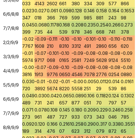
033
4143
2602
661
380
334
309
577
866
0.023
0.027
0.061
0.098
0.128
0.146
0.158
0.164
0.1653
6/6/8/8
347
018
366
769
599
985
881
243
98
0.045
0.068
0.1178
0.168
0.208
0.235
0.254
0.266
0.273
7/7/8/8
399
735
44
539
978
346
668
741
378
-0.02
-0.09
-0.111
-0.10
-0.10
-0.101
-0.10
-0.110
-0.118
2/2/9/9
7767
1608
210
8310
3312
491
2860
656
620
-0.01
-0.07
-0.101
-0.10
-0.09
-0.08
-0.08
-0.08
-0.09
3/3/9/9
5974
9717
068
0165
2581
7249
5628
9124
5510
-0.00
-0.07
-0.09
-0.10
-0.09
-0.08
-0.08
-0.08
-0.08
4/4/9/9
3816
1913
9776
0650
4546
7078
2776
0254
0880
0.030
-0.01
-0.02
-0.01
-0.00
0.005
0.0112
0.014
0.0161
5/5/9/9
720
3892
5674
8220
5558
251
29
539
86
0.049
0.030
0.042
0.065
0.089
0.106
0.1182
0.124
0.1302
6/6/9/9
489
731
241
657
877
051
70
797
57
0.071
0.078
0.108
0.145
0.180
0.209
0.229
0.246
0.258
7/7/9/9
273
961
487
727
933
073
343
046
785
0.092
0.120
0.166
0.2161
0.258
0.290
0.317
0.338
0.3551
8/8/9/9
189
314
476
07
623
312
079
872
65