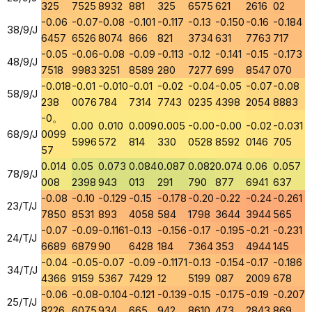
325
7525
8932
881
325
6575
621
2616
02
-0.06
-0.07
-0.08
-0.101
-0.117
-0.13
-0.150
-0.16
-0.184
38/9/J
6457
6526
8074
866
821
3734
631
7763
717
-0.05
-0.06
-0.08
-0.09
-0.113
-0.12
-0.141
-0.15
-0.173
48/9/J
7518
9983
3251
8589
280
7277
699
8547
070
-0.018
-0.01
-0.010
-0.01
-0.02
-0.04
-0.05
-0.07
-0.08
58/9/J
238
0076
784
7314
7743
0235
4398
2054
8883
-0。
0.00
0.010
0.009
0.005
-0.00
-0.00
-0.02
-0.031
68/9/J
0099
5996
572
814
330
0528
8592
0146
705
57
0.014
0.05
0.073
0.084
0.087
0.082
0.074
0.06
0.057
78/9/J
008
2398
943
013
291
790
877
6941
637
-0.08
-0.10
-0.129
-0.15
-0.178
-0.20
-0.22
-0.24
-0.261
23/T/J
7850
8531
893
4058
584
1798
3644
3944
565
-0.07
-0.09
-0.1161
-0.13
-0.156
-0.17
-0.195
-0.21
-0.231
24/T/J
6689
6879
90
6428
184
7364
353
4944
145
-0.04
-0.05
-0.07
-0.09
-0.1171
-0.13
-0.154
-0.17
-0.186
34/T/J
4366
9159
5367
7429
12
5199
087
2009
678
-0.06
-0.08
-0.104
-0.121
-0.139
-0.15
-0.175
-0.19
-0.207
25/T/J
8226
6075
934
665
942
8610
473
2843
869