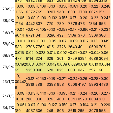
675
4882
2891
6534
2088
8342
4169
9564
3315
-0.06
-0.08
-0.109
-0.13
-0.156
-0.181
-0.20
-0.22
-0.248
28/9/Q
3156
6372
769
3287
948
633
3700
6824
154
-0.05
-0.08
-0.109
-0.132
-0.155
-0.17
-0.201
-0.22
-0.242
38/9/Q
7154
4442
837
779
789
7378
473
1854
655
-0.04
-0.07
-0.105
-0.13
-0.153
-0.17
-0.196
-0.21
-0.234
48/9/Q
8644
8721
041
0286
492
5138
376
5309
386
-0.011
-0.02
-0.03
-0.05
-0.07
-0.09
-0.1112
-0.13
-0.149
58/9/Q
533
2706
7763
4115
3726
2643
49
0596
705
0.015
0.02
0.023
0.014
0.002
-0.01
-0.02
-0.04
-0.06
68/9/Q
477
8114
324
626
301
2759
8294
4689
3094
0.0192
0.03
0.044
0.042
0.038
0.029
0.019
0.010
0.0014
78/9/Q
65
9253
388
620
025
000
847
257
68
-0。
-0.12
-0.153
-0.18
-0.211
-0.24
-0.26
-0.28
-0.30
23/T/Q
09442
3916
286
3398
958
0506
4197
5993
4486
9
-0.08
-0.113
-0.140
-0.16
-0.195
-0.21
-0.24
-0.26
-0.277
24/T/Q
3031
206
030
8263
460
8343
0923
0604
918
-0.051
-0.07
-0.100
-0.127
-0.150
-0.17
-0.194
-0.21
-0.229
34/T/Q
180
4987
506
246
806
3619
265
3076
558