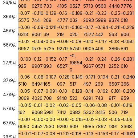
26/9/J
088
0276
733
4105
0527
5713
0560
4448
7776
-0.07
-0.110
-0.139
-0.16
-0.189
-0.21
-0.23
-0.25
-0.281
36/9/J
5575
744
208
4777
032
2693
5989
9374
018
-0.06
-0.09
-0.1211
-0.141
-0.160
-0.17
-0.194
-0.211
-0.229
46/9/J
6313
8061
39
219
020
7572
442
563
906
-0.02
-0.04
-0.05
-0.06
-0.08
-0.10
-0.117
-0.13
-0.150
56/9/J
6952
1579
5725
9279
5750
0905
409
3865
891
-0。
-0.100
-0.12
-0.152
-0.17
-0.21
-0.24
-0.26
-0.281
27/9/J
19854
925
9907
893
6527
9267
0571
2252
010
0
-0.06
-0.08
-0.107
-0.128
-0.149
-0.171
-0.194
-0.21
-0.240
37/9/J
5110
6494
165
097
517
497
269
6587
366
-0.05
-0.07
-0.091
-0.10
-0.128
-0.14
-0.162
-0.181
-0.200
47/9/J
3069
4020
708
9148
522
6291
743
817
859
-0.015
-0.01
-0.02
-0.03
-0.05
-0.06
-0.08
-0.101
-0.119
57/9/J
162
8068
5981
7412
0882
5332
3415
506
719
-0.00
-0.00
-0.00
-0.00
-0.015
-0.02
-0.03
-0.05
-0.06
67/9/J
6060
0452
2530
9260
609
6985
7862
1391
3368
-0.071
-0.07
-0.08
-0.102
-0.118
-0.13
-0.153
-0.17
-0.1921
28/9/J