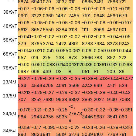
8874
6940
079
3032
010
0885
2481
7586
721
-0.07
-0.06
-0.06
-0.06
-0.06
-0.07
-0.09
-0.10
-0.119
38/9/T
0901
3222
0369
1487
7485
7191
0648
4560
679
-0.06
-0.05
-0.05
-0.05
-0.06
-0.07
-0.08
-0.09
-0.107
48/9/T
5613
8657
6559
8384
3118
1111
2069
4597
901
-0.041
-0.02
-0.02
-0.02
-0.02
-0.02
-0.03
-0.04
-0.05
58/9/T
379
8765
3704
2422
4891
8783
7984
8273
9243
-0.014
0.021
0.042
0.055
0.062
0.06
0.059
0.051
0.044
68/9/T
957
019
225
238
873
3666
783
852
222
-0.00
0.051
0.088
0.1140
0.13112
0.136
0.1361
0.132
0.1268
78/9/T
0987
006
439
93
8
051
81
209
86
-0.221
-0.26
-0.29
-0.32
-0.35
-0.38
-0.413
-0.44
-0.472
23/4/J
034
4546
4205
4091
3506
4242
999
4101
539
-0.212
-0.25
-0.27
-0.29
-0.32
-0.35
-0.38
-0.40
-0.43
23/5/J
707
3252
7680
9938
6892
3892
2022
9140
7068
-0。
-0.178
-0.21
-0.23
-0.25
-0.30
-0.32
-0.35
-0.381
24/5/J
27873
984
2943
4355
5935
3446
9687
3541
060
9
-0.156
-0.17
-0.190
-0.20
-0.22
-0.24
-0.26
-0.28
-0.310
34/5/J
890
8633
941
5619
3276
5039
6107
7769
791