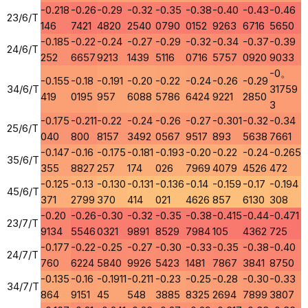
-0.218
-0.26
-0.29
-0.32
-0.35
-0.38
-0.40
-0.43
-0.46
23/6/T
146
7421
4820
2540
0790
0152
9263
6716
5650
-0.185
-0.22
-0.24
-0.27
-0.29
-0.32
-0.34
-0.37
-0.39
24/6/T
252
6657
9213
1439
5116
0716
5757
0920
9033
-0。
-0.155
-0.18
-0.191
-0.20
-0.22
-0.24
-0.26
-0.29
34/6/T
31759
419
0195
957
6088
5786
6424
9221
2850
3
-0.175
-0.211
-0.22
-0.24
-0.26
-0.27
-0.301
-0.32
-0.34
25/6/T
040
800
8157
3492
0567
9517
893
5638
7661
-0.147
-0.16
-0.175
-0.181
-0.193
-0.20
-0.22
-0.24
-0.265
35/6/T
355
8827
257
174
026
7969
4079
4526
472
-0.125
-0.13
-0.130
-0.131
-0.136
-0.14
-0.159
-0.17
-0.194
45/6/T
371
2799
370
414
021
4626
857
6130
308
-0.20
-0.26
-0.30
-0.32
-0.35
-0.38
-0.415
-0.44
-0.471
23/7/T
9134
5546
0321
9891
8529
7984
105
4362
725
-0.177
-0.22
-0.25
-0.27
-0.30
-0.33
-0.35
-0.38
-0.40
24/7/T
760
6224
5840
9926
5423
1481
7867
3841
8750
-0.135
-0.16
-0.1911
-0.211
-0.23
-0.25
-0.28
-0.30
-0.33
34/7/T
864
9151
45
548
3885
8325
2694
7899
3807