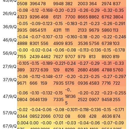
45/9/Q
0508
3964
78
9948
382
2003
364
2974
837
-0.08
-0.12
-0.168
-0.20
-0.23
-0.26
-0.29
-0.32
-0.35
26/9/Q
4323
9296
468
6121
7700
8665
8862
6762
3804
-0.05
-0.09
-0.123
-0.15
-0.183
-0.21
-0.23
-0.26
-0.291
36/9/Q
3935
0854
511
4311
111
2133
9679
5860
113
-0.04
-0.07
-0.107
-0.13
-0.160
-0.18
-0.20
-0.22
-0.246
46/9/Q
4888
8301
556
4909
835
3536
5756
6738
103
-0.00
-0.02
-0.04
-0.06
-0.08
-0.113
-0.136
-0.15
-0.178
56/9/Q
7155
2439
4462
7627
9707
979
813
8920
819
-0.105
-0.15
-0.189
-0.221
-0.24
-0.27
-0.29
-0.31
-0.33
27/9/Q
389
3272
639
129
8216
2680
4586
4788
5760
-0.06
-0.112
-0.148
-0.17
-0.20
-0.23
-0.25
-0.27
-0.297
37/9/Q
9671
666
159
7935
5176
0936
4583
7716
722
-0。
-0.06
-0.10
-0.132
-0.15
-0.20
-0.22
-0.23
-0.255
47/9/Q
18136
0804
0646
139
7335
2522
0907
9458
255
5
-0.02
-0.04
-0.06
-0.08
-0.1011
-0.118
-0.136
-0.15
-0.171
57/9/Q
0344
0852
2066
0702
08
608
428
4636
874
0.004
0.00
-0.00
-0.01
-0.03
-0.04
-0.06
-0.07
-0.09
67/9/Q