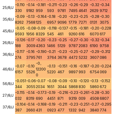
-0.110
-0.14
-0.181
-0.211
-0.23
-0.26
-0.29
-0.32
-0.34
25/8/J
330
9182
959
593
9781
7495
4641
2629
9712
-0.09
-0.13
-0.164
-0.18
-0.20
-0.23
-0.25
-0.28
-0.30
35/8/J
8262
7568
125
6957
9096
1779
7271
0131
3075
-0.05
-0.08
-0.09
-0.118
-0.137
-0.15
-0.181
-0.20
-0.228
45/8/J
9593
1956
8329
545
461
9260
616
6070
617
-0.126
-0.17
-0.20
-0.23
-0.25
-0.27
-0.30
-0.32
-0.34
26/8/J
188
3009
4363
1466
5129
9787
2083
6190
9758
-0.117
-0.16
-0.190
-0.21
-0.23
-0.25
-0.27
-0.29
-0.312
36/8/J
274
3795
761
3764
3678
4472
5232
3607
086
-0。
-0.07
-0.10
-0.13
-0.151
-0.16
-0.187
-0.20
-0.224
46/8/J
12200
6157
5526
5220
467
9897
993
6754
069
0
-0.051
-0.06
-0.07
-0.08
-0.09
-0.10
-0.120
-0.13
-0.152
56/8/J
344
3055
2034
1651
3044
5868
830
5860
672
-0.115
-0.14
-0.173
-0.19
-0.216
-0.23
-0.261
-0.28
-0.30
27/8/J
032
8319
690
4451
871
9319
009
4508
6807
-0.104
-0.14
-0.168
-0.19
-0.211
-0.23
-0.251
-0.27
-0.295
37/8/J
387
2660
431
0923
477
1332
942
3840
774