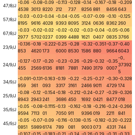
-0.06
-0.08
-0.09
-0.113
-0.128
-0.14
-0.167
-0.18
-0.209
47/8/J
4538
3013
8220
212
737
8256
881
8456
643
-0.03
-0.03
-0.04
-0.04
-0.05
-0.07
-0.09
-0.10
-0.125
57/8/J
8195
9616
4028
9393
8095
3124
0636
8362
260
-0.03
-0.02
-0.02
-0.02
-0.02
-0.03
-0.04
-0.05
-0.06
67/8/J
2977
5702
0237
0399
4488
1621
0407
0835
3766
-0.136
-0.18
-0.222
-0.25
-0.28
-0.32
-0.351
-0.37
-0.40
23/9/J
853
4620
173
6000
8530
1586
880
9664
6043
-0。
-0.127
-0.17
-0.20
-0.23
-0.26
-0.29
-0.32
-0.35
24/9/J
37392
455
2569
6136
8181
7881
7490
3179
0007
5
-0.091
-0.131
-0.163
-0.19
-0.22
-0.25
-0.27
-0.30
-0.328
34/9/J
959
361
093
3317
3161
2466
9011
4729
174
-0.08
-0.12
-0.154
-0.18
-0.212
-0.24
-0.27
-0.29
-0.326
25/9/J
8943
2943
241
3686
450
1692
0421
8477
018
-0.05
-0.08
-0.1115
-0.13
-0.162
-0.18
-0.216
-0.24
-0.266
35/9/J
9594
7113
01
7050
911
9396
019
2211
841
-0.05
-0.07
-0.09
-0.116
-0.138
-0.15
-0.182
-0.20
-0.222
45/9/J
0851
5989
6174
789
081
9003
073
4331
744
-0.107
-0.15
-0.183
-0.21
-0.24
-0.26
-0.29
-0.31
-0.33