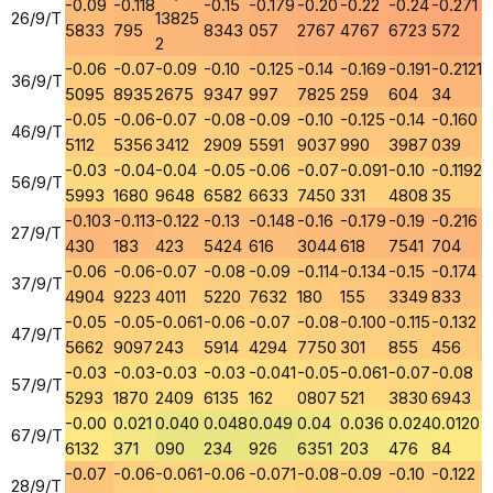
-0.09
-0.118
-0.15
-0.179
-0.20
-0.22
-0.24
-0.271
26/9/T
13825
5833
795
8343
057
2767
4767
6723
572
2
-0.06
-0.07
-0.09
-0.10
-0.125
-0.14
-0.169
-0.191
-0.2121
36/9/T
5095
8935
2675
9347
997
7825
259
604
34
-0.05
-0.06
-0.07
-0.08
-0.09
-0.10
-0.125
-0.14
-0.160
46/9/T
5112
5356
3412
2909
5591
9037
990
3987
039
-0.03
-0.04
-0.04
-0.05
-0.06
-0.07
-0.091
-0.10
-0.1192
56/9/T
5993
1680
9648
6582
6633
7450
331
4808
35
-0.103
-0.113
-0.122
-0.13
-0.148
-0.16
-0.179
-0.19
-0.216
27/9/T
430
183
423
5424
616
3044
618
7541
704
-0.06
-0.06
-0.07
-0.08
-0.09
-0.114
-0.134
-0.15
-0.174
37/9/T
4904
9223
4011
5220
7632
180
155
3349
833
-0.05
-0.05
-0.061
-0.06
-0.07
-0.08
-0.100
-0.115
-0.132
47/9/T
5662
9097
243
5914
4294
7750
301
855
456
-0.03
-0.03
-0.03
-0.03
-0.041
-0.05
-0.061
-0.07
-0.08
57/9/T
5293
1870
2409
6135
162
0807
521
3830
6943
-0.00
0.021
0.040
0.048
0.049
0.04
0.036
0.024
0.0120
67/9/T
6132
371
090
234
926
6351
203
476
84
-0.07
-0.06
-0.061
-0.06
-0.071
-0.08
-0.09
-0.10
-0.122
28/9/T