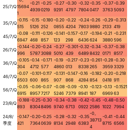
-0.21
-0.25
-0.27
-0.30
-0.32
-0.35
-0.37
-0.39
25/7/Q
15694
4939
0219
9291
4797
7804
0417
3763
5093
1
-0.115
-0.15
-0.180
-0.20
-0.22
-0.24
-0.26
-0.29
-0.313
35/7/Q
515
5126
252
0855
4204
7803
9880
2133
419
-0.08
-0.111
-0.126
-0.141
-0.157
-0.17
-0.194
-0.21
-0.231
45/7/Q
6947
468
857
123
298
6436
624
3880
596
-0.144
-0.20
-0.24
-0.27
-0.301
-0.32
-0.34
-0.37
-0.38
26/7/Q
996
5787
3088
5010
439
6489
8432
0171
8517
-0.105
-0.14
-0.171
-0.19
-0.217
-0.23
-0.261
-0.28
-0.30
36/7/Q
304
4712
577
4860
013
8338
265
3959
3329
-0.07
-0.101
-0.117
-0.131
-0.147
-0.16
-0.182
-0.20
-0.218
46/7/Q
6503
600
865
907
868
4284
854
0418
911
-0.05
-0.06
-0.07
-0.08
-0.09
-0.10
-0.123
-0.13
-0.1521
56/7/Q
6915
8957
7217
5246
7379
8941
187
6969
63
-0.188
-0.25
-0.30
-0.34
-0.38
-0.42
-0.45
-0.48
-0.50
23/8/Q
893
8304
8496
9740
6713
0922
2586
1022
7994
-0。
24/8/
-0.147
-0.20
-0.25
-0.28
-0.32
-0.35
-0.41
-0.44
38713
季度
421
7364
0639
8134
2948
6383
8715
6566
4