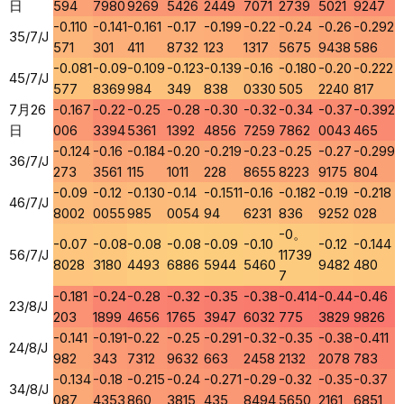
日
594
7980
9269
5426
2449
7071
2739
5021
9247
-0.110
-0.141
-0.161
-0.17
-0.199
-0.22
-0.24
-0.26
-0.292
35/7/J
571
301
411
8732
123
1317
5675
9438
586
-0.081
-0.09
-0.109
-0.123
-0.139
-0.16
-0.180
-0.20
-0.222
45/7/J
577
8369
984
349
838
0330
505
2240
817
7月26
-0.167
-0.22
-0.25
-0.28
-0.30
-0.32
-0.34
-0.37
-0.392
日
006
3394
5361
1392
4856
7259
7862
0043
465
-0.124
-0.16
-0.184
-0.20
-0.219
-0.23
-0.25
-0.27
-0.299
36/7/J
273
3561
115
1011
228
8655
8223
9175
804
-0.09
-0.12
-0.130
-0.14
-0.1511
-0.16
-0.182
-0.19
-0.218
46/7/J
8002
0055
985
0054
94
6231
836
9252
028
-0。
-0.07
-0.08
-0.08
-0.08
-0.09
-0.10
-0.12
-0.144
56/7/J
11739
8028
3180
4493
6886
5944
5460
9482
480
7
-0.181
-0.24
-0.28
-0.32
-0.35
-0.38
-0.414
-0.44
-0.46
23/8/J
203
1899
4656
1765
3947
6032
775
3829
9826
-0.141
-0.191
-0.22
-0.25
-0.291
-0.32
-0.35
-0.38
-0.411
24/8/J
982
343
7312
9632
663
2458
2132
2078
783
-0.134
-0.18
-0.215
-0.24
-0.271
-0.29
-0.32
-0.35
-0.37
34/8/J
087
4353
860
3815
435
8494
5650
2161
6851