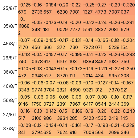
-0.125
-0.16
-0.184
-0.20
-0.22
-0.25
-0.27
-0.29
-0.320
25/8/T
679
2736
657
6230
7981
1327
4773
7087
037
-0。
-0.15
-0.173
-0.19
-0.20
-0.22
-0.24
-0.26
-0.281
35/8/T
11868
3481
181
0029
7272
5191
3832
2081
679
2
-0.07
-0.09
-0.105
-0.117
-0.131
-0.14
-0.165
-0.18
-0.204
45/8/T
7170
4561
366
372
730
7273
071
5238
154
-0.113
-0.14
-0.157
-0.17
-0.195
-0.21
-0.23
-0.26
-0.283
26/8/T
740
0378
617
6107
103
6384
8462
1087
750
-0.105
-0.13
-0.143
-0.15
-0.173
-0.19
-0.211
-0.22
-0.250
36/8/T
472
0348
527
8720
121
2014
434
9957
308
-0.06
-0.06
-0.07
-0.08
-0.09
-0.10
-0.127
-0.14
-0.167
46/8/T
3348
9774
3784
2821
4690
9321
312
7370
921
-0.05
-0.06
-0.06
-0.06
-0.06
-0.07
-0.08
-0.10
-0.117
56/8/T
9146
1750
0727
2391
7967
6417
8544
2444
369
-0.116
-0.13
-0.142
-0.15
-0.169
-0.18
-0.20
-0.22
-0.243
27/8/T
517
3106
986
3934
285
5423
4535
2419
145
-0.108
-0.12
-0.134
-0.14
-0.161
-0.17
-0.193
-0.21
-0.229
37/8/T
341
3794
625
7624
916
7008
564
2699
346