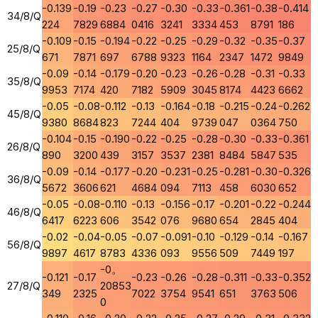
-0.139
-0.19
-0.23
-0.27
-0.30
-0.33
-0.361
-0.38
-0.414
34/8/Q
224
7829
6884
0416
3241
3334
453
8791
186
-0.109
-0.15
-0.194
-0.22
-0.25
-0.29
-0.32
-0.35
-0.37
25/8/Q
671
7871
697
6788
9323
1164
2347
1472
9849
-0.09
-0.14
-0.179
-0.20
-0.23
-0.26
-0.28
-0.31
-0.33
35/8/Q
9953
7174
420
7182
5909
3045
8174
4423
6662
-0.05
-0.08
-0.112
-0.13
-0.164
-0.18
-0.215
-0.24
-0.262
45/8/Q
9380
8684
823
7244
404
9739
047
0364
750
-0.104
-0.15
-0.190
-0.22
-0.25
-0.28
-0.30
-0.33
-0.361
26/8/Q
890
3200
439
3157
3537
2381
8484
5847
535
-0.09
-0.14
-0.177
-0.20
-0.231
-0.25
-0.281
-0.30
-0.326
36/8/Q
5672
3606
621
4684
094
7113
458
6030
652
-0.05
-0.08
-0.110
-0.13
-0.156
-0.17
-0.201
-0.22
-0.244
46/8/Q
6417
6223
606
3542
076
9680
654
2845
404
-0.02
-0.04
-0.05
-0.07
-0.091
-0.10
-0.129
-0.14
-0.167
56/8/Q
9897
4617
8783
4336
093
9556
509
7449
197
-0。
-0.121
-0.17
-0.23
-0.26
-0.28
-0.311
-0.33
-0.352
27/8/Q
20853
349
2325
7022
3754
9541
651
3763
506
0