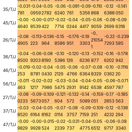
-0.031
-0.04
-0.05
-0.06
-0.081
-0.09
-0.110
-0.12
-0.141
35/T/J
781
0959
2782
6240
761
5356
868
6388
050
-0.00
-0.00
-0.017
-0.02
-0.04
-0.05
-0.06
-0.08
-0.09
45/T/J
4640
8539
422
7714
0244
4417
9059
2699
6318
-0。
-0.08
-0.113
-0.136
-0.15
-0.176
-0.19
-0.22
-0.239
26/T/J
21054
4905
223
964
8586
951
3303
7293
585
1
-0.04
-0.06
-0.08
-0.10
-0.120
-0.13
-0.152
-0.16
-0.178
36/T/J
8500
9203
8190
5386
126
6236
877
6202
942
-0.019
-0.02
-0.04
-0.05
-0.06
-0.07
-0.08
-0.10
-0.1116
46/T/J
253
8781
0430
2129
4766
6364
8329
0362
20
-0.011
-0.02
-0.02
-0.03
-0.04
-0.04
-0.05
-0.06
-0.071
56/T/J
463
1217
7986
5475
2931
9142
6538
4597
787
-0.08
-0.09
-0.109
-0.121
-0.132
-0.14
-0.159
-0.17
-0.185
27/T/J
0233
5673
057
604
572
5089
051
2853
563
-0.03
-0.04
-0.05
-0.07
-0.08
-0.09
-0.109
-0.12
-0.138
37/T/J
8520
6164
8162
0114
3757
7159
251
4232
294
-0.00
-0.00
-0.015
-0.02
-0.031
-0.04
-0.05
-0.06
-0.08
47/T/J
9829
9928
524
2339
737
4775
6512
9717
3340