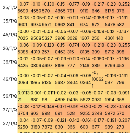
-0.07
-0.10
-0.130
-0.15
-0.177
-0.19
-0.217
-0.23
-0.252
25/T/Q
5699
4550
570
4865
791
9119
646
6175
376
-0.03
-0.05
-0.07
-0.10
-0.121
-0.141
-0.158
-0.17
-0.191
35/T/Q
9601
9974
9571
0662
841
674
672
5478
582
-0.00
-0.01
-0.03
-0.05
-0.07
-0.09
-0.109
-0.12
-0.137
45/T/Q
7025
9568
5327
3908
3028
1607
256
4301
140
-0.06
-0.09
-0.123
-0.15
-0.174
-0.19
-0.218
-0.23
-0.255
26/T/Q
5385
4319
257
0463
315
8135
309
8712
898
-0.02
-0.05
-0.07
-0.09
-0.120
-0.14
-0.160
-0.17
-0.196
36/T/Q
8425
0809
4697
8198
777
2146
389
8299
453
-0。
-0.00
-0.01
-0.02
-0.04
-0.06
-0.08
-0.116
-0.131
46/T/Q
10062
0084
1985
8135
5687
3404
0364
097
799
1
0.0113
0.001
-0.0111
-0.02
-0.03
-0.05
-0.07
-0.08
-0.091
56/T/Q
21
680
98
4895
9495
5622
0931
1994
358
-0.08
-0.121
-0.148
-0.171
-0.191
-0.20
-0.22
-0.23
-0.248
27/T/Q
6704
803
998
691
528
9255
3248
5972
570
-0.04
-0.07
-0.09
-0.121
-0.142
-0.161
-0.177
-0.191
-0.207
37/T/Q
5250
3180
7872
830
366
600
677
989
273