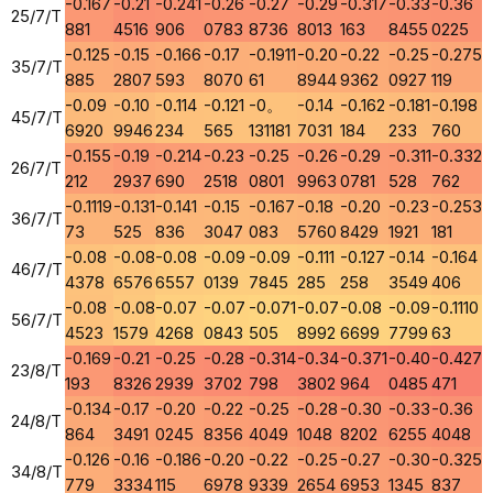
-0.167
-0.21
-0.241
-0.26
-0.27
-0.29
-0.317
-0.33
-0.36
25/7/T
881
4516
906
0783
8736
8013
163
8455
0225
-0.125
-0.15
-0.166
-0.17
-0.1911
-0.20
-0.22
-0.25
-0.275
35/7/T
885
2807
593
8070
61
8944
9362
0927
119
-0.09
-0.10
-0.114
-0.121
-0。
-0.14
-0.162
-0.181
-0.198
45/7/T
6920
9946
234
565
131181
7031
184
233
760
-0.155
-0.19
-0.214
-0.23
-0.25
-0.26
-0.29
-0.311
-0.332
26/7/T
212
2937
690
2518
0801
9963
0781
528
762
-0.1119
-0.131
-0.141
-0.15
-0.167
-0.18
-0.20
-0.23
-0.253
36/7/T
73
525
836
3047
083
5760
8429
1921
181
-0.08
-0.08
-0.08
-0.09
-0.09
-0.111
-0.127
-0.14
-0.164
46/7/T
4378
6576
6557
0139
7845
285
258
3549
406
-0.08
-0.08
-0.07
-0.07
-0.071
-0.07
-0.08
-0.09
-0.1110
56/7/T
4523
1579
4268
0843
505
8992
6699
7799
63
-0.169
-0.21
-0.25
-0.28
-0.314
-0.34
-0.371
-0.40
-0.427
23/8/T
193
8326
2939
3702
798
3802
964
0485
471
-0.134
-0.17
-0.20
-0.22
-0.25
-0.28
-0.30
-0.33
-0.36
24/8/T
864
3491
0245
8356
4049
1048
8202
6255
4048
-0.126
-0.16
-0.186
-0.20
-0.22
-0.25
-0.27
-0.30
-0.325
34/8/T
779
3334
115
6978
9339
2654
6953
1345
837