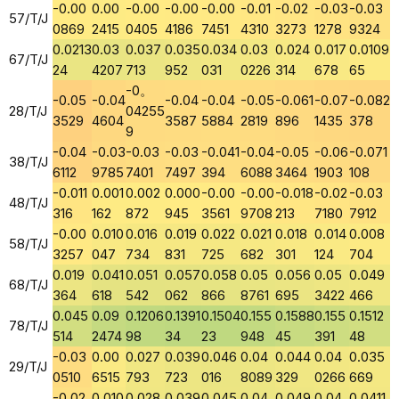
-0.00
0.00
-0.00
-0.00
-0.00
-0.01
-0.02
-0.03
-0.03
57/T/J
0869
2415
0405
4186
7451
4310
3273
1278
9324
0.0213
0.03
0.037
0.035
0.034
0.03
0.024
0.017
0.0109
67/T/J
24
4207
713
952
031
0226
314
678
65
-0。
-0.05
-0.04
-0.04
-0.04
-0.05
-0.061
-0.07
-0.082
28/T/J
04255
3529
4604
3587
5884
2819
896
1435
378
9
-0.04
-0.03
-0.03
-0.03
-0.041
-0.04
-0.05
-0.06
-0.071
38/T/J
6112
9785
7401
7497
394
6088
3464
1903
108
-0.011
0.001
0.002
0.000
-0.00
-0.00
-0.018
-0.02
-0.03
48/T/J
316
162
872
945
3561
9708
213
7180
7912
-0.00
0.010
0.016
0.019
0.022
0.021
0.018
0.014
0.008
58/T/J
3257
047
734
831
725
682
301
124
704
0.019
0.041
0.051
0.057
0.058
0.05
0.056
0.05
0.049
68/T/J
364
618
542
062
866
8761
695
3422
466
0.045
0.09
0.1206
0.1391
0.1504
0.155
0.1588
0.155
0.1512
78/T/J
514
2474
98
34
23
948
45
391
48
-0.03
0.00
0.027
0.039
0.046
0.04
0.044
0.04
0.035
29/T/J
0510
6515
793
723
016
8089
329
0266
669
-0.02
0.010
0.028
0.039
0.045
0.04
0.049
0.04
0.0411