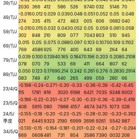
39/T/J
2030
366
412
586
526
9740
032
5146
70
-0.016
0.012
0.029
0.039
0.048
0.051
0.052
0.05
0.048
49/T/J
274
335
415
472
463
005
606
0682
040
-0.010
0.015
0.032
0.043
0.052
0.05
0.059
0.061
0.058
59/T/J
302
848
210
809
077
7043
803
510
945
0.015
0.05
0.075
0.088
0.097
0.103
0.1070
0.109
0.1102
69/T/J
769
4586
925
776
400
643
69
264
64
0.039
0.100
0.1394
0.165
0.1847
0.196
0.203
0.208
0.2108
79/T/J
078
070
79
533
69
411
664
807
62
0.050
0.123
0.1769
0.214
0.242
0.261
0.276
0.283
0.2914
89/T/J
083
749
47
640
265
499
059
280
66
-0.198
-0.24
-0.271
-0.30
-0.33
-0.36
-0.39
-0.42
-0.45
23/4/Q
115
1781
819
3020
6198
6421
7035
6248
6002
-0.186
-0.22
-0.251
-0.27
-0.30
-0.33
-0.36
-0.39
-0.419
23/5/Q
408
5915
080
7888
4157
4674
3475
1073
028
24/5/
-0.155
-0.18
-0.20
-0.23
-0.25
-0.28
-0.30
-0.33
-0.362
季度
021
6445
9323
2190
6999
2696
9261
5542
987
-0.130
-0.15
-0.164
-0.181
-0.201
-0.22
-0.24
-0.27
-0.294
34/5/Q
669
0608
481
731
854
3586
7390
0032
208