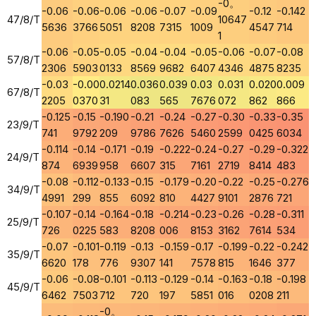
-0。
-0.06
-0.06
-0.06
-0.06
-0.07
-0.09
-0.12
-0.142
47/8/T
10647
5636
3766
5051
8208
7315
1009
4547
714
1
-0.06
-0.05
-0.05
-0.04
-0.04
-0.05
-0.06
-0.07
-0.08
57/8/T
2306
5903
0133
8569
9682
6407
4346
4875
8235
-0.03
-0.00
0.0214
0.036
0.039
0.03
0.031
0.020
0.009
67/8/T
2205
0370
31
083
565
7676
072
862
866
-0.125
-0.15
-0.190
-0.21
-0.24
-0.27
-0.30
-0.33
-0.35
23/9/T
741
9792
209
9786
7626
5460
2599
0425
6034
-0.114
-0.14
-0.171
-0.19
-0.222
-0.24
-0.27
-0.29
-0.322
24/9/T
874
6939
958
6607
315
7161
2719
8414
483
-0.08
-0.112
-0.133
-0.15
-0.179
-0.20
-0.22
-0.25
-0.276
34/9/T
4991
299
855
6092
810
4427
9101
2876
721
-0.107
-0.14
-0.164
-0.18
-0.214
-0.23
-0.26
-0.28
-0.311
25/9/T
726
0225
583
8208
006
8153
3162
7614
534
-0.07
-0.101
-0.119
-0.13
-0.159
-0.17
-0.199
-0.22
-0.242
35/9/T
6620
178
776
9307
141
7578
815
1646
377
-0.06
-0.08
-0.101
-0.113
-0.129
-0.14
-0.163
-0.18
-0.198
45/9/T
6462
7503
712
720
197
5851
016
0208
211
-0。