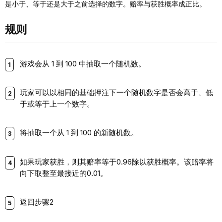
是小于、等于还是大于之前选择的数字。赔率与获胜概率成正比。
规则
游戏会从 1 到 100 中抽取一个随机数。
玩家可以以相同的基础押注下一个随机数字是否会高于、低
于或等于上一个数字。
将抽取一个从 1 到 100 的新随机数。
如果玩家获胜，则其赔率等于0.96除以获胜概率。该赔率将
向下取整至最接近的0.01。
返回步骤2