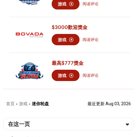
游戏
阅读评论
$3000
歡迎獎金
游戏
阅读评论
最高
$777
獎金
游戏
阅读评论
首页
游戏
迷你轮盘
最近更新 Aug 03, 2026
›
›
在这一页