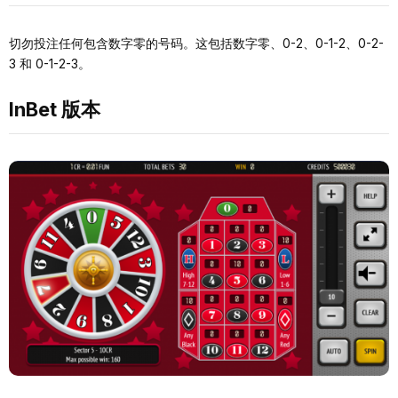
切勿投注任何包含数字零的号码。这包括数字零、0-2、0-1-2、0-2-
3 和 0-1-2-3。
InBet 版本