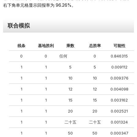
右下角单元格显示回报率为 96.26%。
联合模拟
线条
基地胜利
乘数
总胜率
可能性
0
0
任何
0
0.846315
0
1
1
5
5
0.009112
0
1
1
10
10
0.009376
1
1
12
12
0.004098
1
1
15
15
0.003162
1
1
20
20
0.002521
0
1
1
二十五
二十五
0.001324
1
1
50
50
0.000347