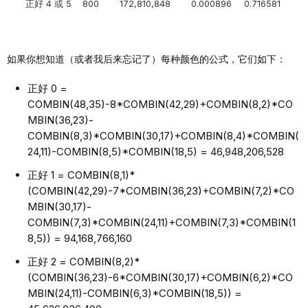
正好 4 或 5
800
172,810,848
0.000896
0.716581
如果你想知道（或者我后来忘记了）每种颜色的公式，它们如下：
正好 0 =
COMBIN(48,35)-8*COMBIN(42,29)+COMBIN(8,2)*CO
MBIN(36,23)-
COMBIN(8,3)*COMBIN(30,17)+COMBIN(8,4)*COMBIN(
24,11)-COMBIN(8,5)*COMBIN(18,5) = 46,948,206,528
正好 1 = COMBIN(8,1)*
(COMBIN(42,29)-7*COMBIN(36,23)+COMBIN(7,2)*CO
MBIN(30,17)-
COMBIN(7,3)*COMBIN(24,11)+COMBIN(7,3)*COMBIN(1
8,5)) = 94,168,766,160
正好 2 = COMBIN(8,2)*
(COMBIN(36,23)-6*COMBIN(30,17)+COMBIN(6,2)*CO
MBIN(24,11)-COMBIN(6,3)*COMBIN(18,5)) =