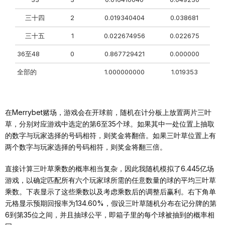
三十四
2
0.019340404
0.038681
三十五
1
0.022674956
0.022675
36至48
0
0.867729421
0.000000
全部的
1.000000000
1.019353
在Merrybet赌场，游戏会在开球前，随机在计分板上放置两片三叶
草，分别对应游戏中选定的第6至35个球。如果其中一处位置上抽取
的数字与玩家选择的号码相符，则奖金将翻倍。如果三叶草位置上有
两个数字与玩家选择的号码相符，则奖金将翻三倍。
直接计算三叶草乘数的概率相当复杂，因此我随机模拟了6.445亿场
游戏，以确定匹配所有六个玩家球所需的任意数量的球的平均三叶草
乘数。下表显示了这些乘数以及考虑乘数后的调整后赢利。右下角单
元格显示预期回报率为134.60%，假设三叶草随机分布在记分牌的第
6到第35位之间，并且抽球公平，即箱子里的每个球被抽到的概率相