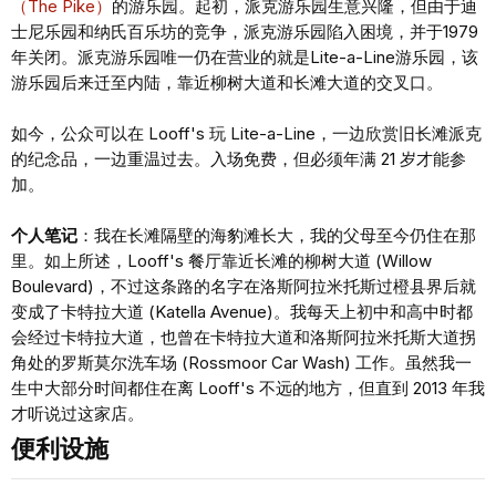
（The Pike）
的游乐园。起初，派克游乐园生意兴隆，但由于迪
士尼乐园和纳氏百乐坊的竞争，派克游乐园陷入困境，并于1979
年关闭。派克游乐园唯一仍在营业的就是Lite-a-Line游乐园，该
游乐园后来迁至内陆，靠近柳树大道和长滩大道的交叉口。
如今，公众可以在 Looff's 玩 Lite-a-Line，一边欣赏旧长滩派克
的纪念品，一边重温过去。入场免费，但必须年满 21 岁才能参
加。
个人笔记
：我在长滩隔壁的海豹滩长大，我的父母至今仍住在那
里。如上所述，Looff's 餐厅靠近长滩的柳树大道 (Willow
Boulevard)，不过这条路的名字在洛斯阿拉米托斯过橙县界后就
变成了卡特拉大道 (Katella Avenue)。我每天上初中和高中时都
会经过卡特拉大道，也曾在卡特拉大道和洛斯阿拉米托斯大道拐
角处的罗斯莫尔洗车场 (Rossmoor Car Wash) 工作。虽然我一
生中大部分时间都住在离 Looff's 不远的地方，但直到 2013 年我
才听说过这家店。
便利设施