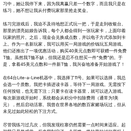
习中，她让我停下来，因为我离赢只差一个数字，而且我只是在
练习，她不想让我从付费玩家那里抢走奖金。
练习完游戏后，我迫不及待地想正式玩一把，于是走到收银台。
那里的漂亮姑娘告诉我，每个人都会得到一张玩家卡，上面印着
玩家的照片。之后，现金会兑换成点数，并以电子方式添加到卡
上。作为一名新玩家，我可以用买一局游戏的价钱玩五局游戏。
他们还推出了一项优惠活动，购买40美元点数即可获赠一件免费
T恤。虽然我T恤不缺，但我还是忍不住想买一件“免费”的。于
是，拿着45美元点数和一件新T恤，我兴奋地准备开始游戏了！
在64台Lite-a-Line机器中，我选择了11号。如果可以选择，我总
会选一个质数。我把卡插进读卡器，等待下一局游戏。无需按下
任何按钮，也无需下注；只要卡在读卡器里，就可以进入游戏。
每次新游戏开始时，系统都会从积分中扣除费用（通常为1美
元），然后启动活塞。我曾在世界各地的数百家赌场玩过，但从
未见过如此轻松的下注方式。
尽管我练习过几次，但我发现柱塞仍然需要一点时间来适应。起