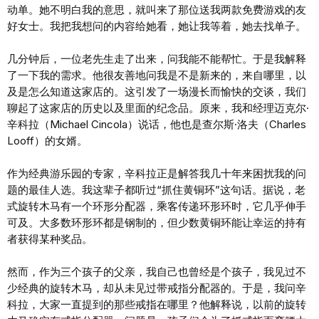
动单。她不明白我的意思，就叫来了那位送我两款免费游戏的友
好女士。我把我想问的内容给她看，她让我等着，她去找单子。
几分钟后，一位老先生走了出来，问我能不能帮忙。于是我解释
了一下我的需求。他很友善地问我是不是新来的，来自哪里，以
及是怎么知道这家店的。这引发了一场漫长而愉快的交谈，我们
聊起了这家店的历史以及里面的纪念品。原来，我和经理迈克尔·
辛科拉（Michael Cincola）说话，他也是查尔斯·洛夫（Charles
Looff）的女婿。
作为经典游乐园的专家，辛科拉正是解答我几十年来困扰我的问
题的最佳人选。我这辈子都听过“抓住黄铜环”这句话。据说，老
式旋转木马有一个环形分配器，乘客传递环形环时，它几乎伸手
可及。大多数环形环都是钢制的，但少数黄铜环能让幸运的持有
者获得某种奖品。
然而，作为三个孩子的父亲，我自己也曾经是个孩子，我见过不
少经典的旋转木马，却从未见过带戒指分配器的。于是，我问辛
科拉，大家一直提到的那些戒指在哪里？他解释说，以前的旋转