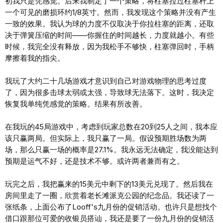
初我只是凭感觉。后来我制定了一个策略，将柱塞拉过柱塞杆上
一个可见的磨损环约1/8英寸。然而，我发现这个策略并没有产生
一致的效果。我认为球的力度不仅取决于你拉柱塞的距离，还取
决于弹簧压缩的时间——你握住的时间越长，力度就越小。有些
时候，我完全没有释放，因为我松手不够快，柱塞弹回时，手柄
摩擦着我的指尖。
我玩了大约二十几场游戏才意识到自己对游戏物理的思考过度
了，因为很多击球太弱或太强，导致球无法落下。这时，我决定
恢复我单纯凭感觉的策略。结果有所改善。
在我玩的45局游戏中，考虑到玩家总数在20到25人之间，我本应
该只赢两局。但实际上，我只赢了一局。假设预期胜场数为两
场，那么只赢一场的概率是27.1%。我永远无法确定，我没能达到
预期是运气不好，还是技术不够。或许两者兼而有之。
玩完之后，我把赢来的15美元中剩下的13美元兑现了。然后我在
房间里走了一圈，欣赏着老长滩派克公园的纪念品。我还读了一
张纸条，上面公布了Looff's九月份的促销活动。也许只是想找个
借口跟那位可爱的收银员搭讪，我还是要了一份九月份的促销活