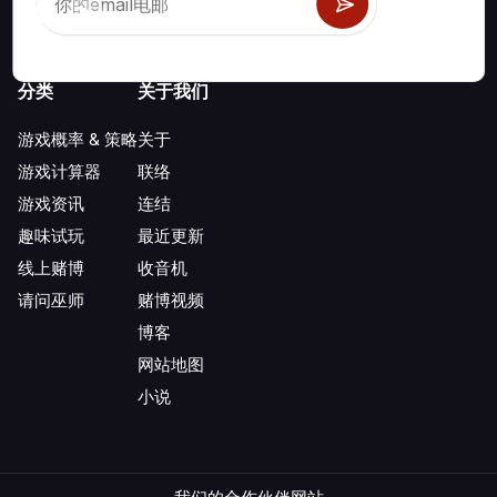
分类
关于我们
游戏概率 & 策略
关于
游戏计算器
联络
游戏资讯
连结
趣味试玩
最近更新
线上赌博
收音机
请问巫师
赌博视频
博客
网站地图
小说