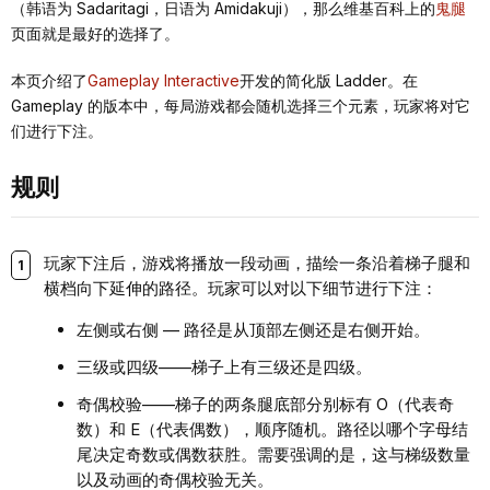
（韩语为 Sadaritagi，日语为 Amidakuji），那么维基百科上的
鬼腿
页面就是最好的选择了。
本页介绍了
Gameplay Interactive
开发的简化版 Ladder。在
Gameplay 的版本中，每局游戏都会随机选择三个元素，玩家将对它
们进行下注。
规则
玩家下注后，游戏将播放一段动画，描绘一条沿着梯子腿和
横档向下延伸的路径。玩家可以对以下细节进行下注：
左侧或右侧 — 路径是从顶部左侧还是右侧开始。
三级或四级——梯子上有三级还是四级。
奇偶校验——梯子的两条腿底部分别标有 O（代表奇
数）和 E（代表偶数），顺序随机。路径以哪个字母结
尾决定奇数或偶数获胜。需要强调的是，这与梯级数量
以及动画的奇偶校验无关。