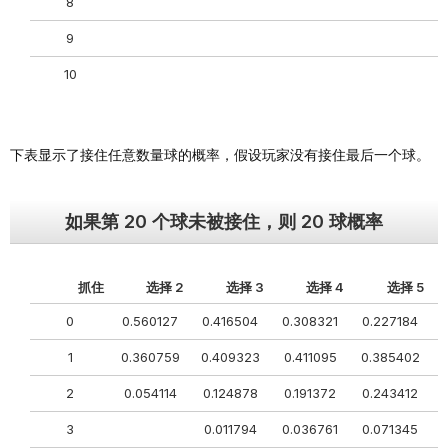
8
9
10
下表显示了接住任意数量球的概率，假设玩家没有接住最后一个球。
如果第 20 个球未被接住，则 20 球概率
抓住
选择 2
选择 3
选择 4
选择 5
0
0.560127
0.416504
0.308321
0.227184
1
0.360759
0.409323
0.411095
0.385402
0
2
0.054114
0.124878
0.191372
0.243412
3
0.011794
0.036761
0.071345